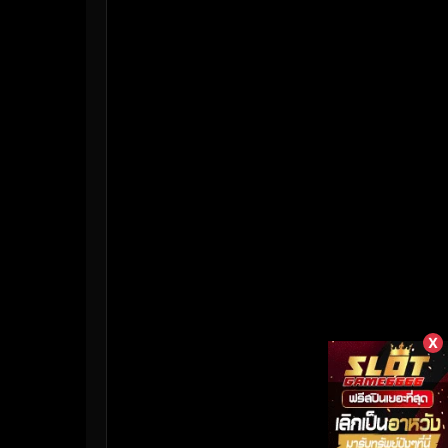
HBO Max
(3)
Healing
(17)
Heist
(27)
Historical
(7)
History ประวัติศาสตร์
(55)
Holiday
(3)
Horror สยองขวัญ
(394)
Human
(50)
X
Inspirational แรงบันดาลใจ
(158)
Investigation
(33)