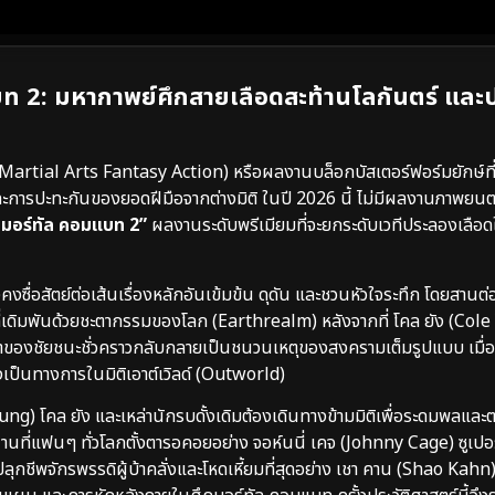
ท 2: มหากาพย์ศึกสายเลือดสะท้านโลกันตร์ แล
Martial Arts Fantasy Action) หรือผลงานบล็อกบัสเตอร์ฟอร์มยักษ์ที
 และการปะทะกันของยอดฝีมือจากต่างมิติ ในปี 2026 นี้ ไม่มีผลงานภาพยนตร์
มอร์ทัล คอมแบท 2”
ผลงานระดับพรีเมียมที่จะยกระดับเวทีประลองเลือดใ
คงซื่อสัตย์ต่อเส้นเรื่องหลักอันเข้มข้น ดุดัน และชวนหัวใจระทึก โดยสานต
่ที่เดิมพันด้วยชะตากรรมของโลก (Earthrealm) หลังจากที่ โคล ยัง (Col
้าของชัยชนะชั่วคราวกลับกลายเป็นชนวนเหตุของสงครามเต็มรูปแบบ เมื่อ
เป็นทางการในมิติเอาต์เวิลด์ (Outworld)
ng) โคล ยัง และเหล่านักรบดั้งเดิมต้องเดินทางข้ามมิติเพื่อระดมพลแล
ที่แฟนๆ ทั่วโลกตั้งตารอคอยอย่าง จอห์นนี่ เคจ (Johnny Cage) ซูเปอร์สต
ุกชีพจักรพรรดิผู้บ้าคลั่งและโหดเหี้ยมที่สุดอย่าง เชา คาน (Shao Kahn) 