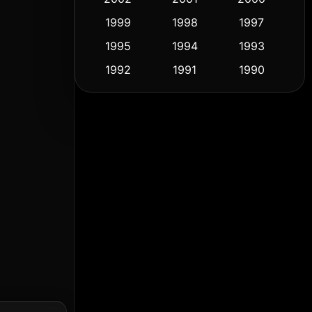
1999
1998
1997
Culture
(9)
1995
1994
1993
Dance เต้น
(10)
1992
1991
1990
1989
1988
1986
Detective สืบสวน
(61)
1985
1983
1982
Detective สืบสวน
(76)
1981
1978
1974
Disaster
(14)
1971
1962
1953
Disney+
(5)
Documentary สารคดี
(92)
Drama ดราม่า
(1,512)
Dystopian
(16)