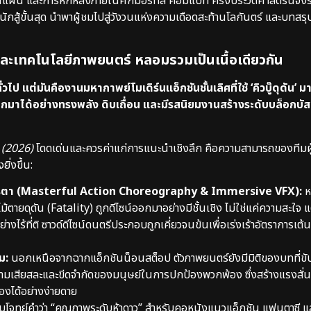
แผน และการหักหลังภายในศึกมอร์ทัล คอมแบท ครั้งประวัติศาสตร์นี้จึงระ
สู้ขั้นสุด นำพาผู้ชมไปสู่วังวนแห่งความเดือดสะท้านโลกันตร์ และบทสรุป
อนและเทคโนโลยีภาพยนตร์ หลอมรวมเป็นเนื้อเดียวกัน
ป แต่มันคืองานมหากาพย์โมเดิร์นแอ็กชันชั้นเลิศที่ใช้ ‘คิวบู๊ดุดัน’ มา
มาได้อย่างทรงพลัง ดิบเถื่อน และมีรสนิยมงานสร้างระดับบล็อกบัส
 (2026)
โดดเด่นและควรค่าแก่การแนะนำเชิงลึก คือความสามารถของทีมผู
ิ่งขึ้น:
ะการตา (Masterful Action Choreography & Immersive VFX):
ห
ตายดุดัน (Fatality) ถูกดีไซน์ออกมาอย่างมีชั้นเชิง ไม่ใช่แค่ความสะใจ แ
ไร้ที่ติ ซาวด์ดีไซน์ดนตรีประกอบถูกเคี่ยวจนข้นเพื่อเร่งเร้าอัตราการเต้น
ม:
นอกเหนือจากฉากแอ็กชันน็อนสต็อป ตัวภาพยนตร์ยังมีมิติของบทที่ขับ
วามเสียสละและขีดจำกัดของมนุษย์ในการปกป้องพวกพ้อง ซึ่งสร้างแรงสั่
องได้อย่างง่ายดาย
บโจทย์คำว่า “คุณภาพระดับห้าดาว” สำหรับคอหนังแนวแอ็กชัน แฟนตาซี 