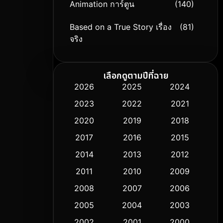
Animation การ์ตูน
(140)
Based on a True Story เรื่อง
(81)
จริง
Based on Novel
(9)
เลือกดูตามปีที่ฉาย
Biography ชีวิตจริง
(76)
2026
2025
2024
2023
2022
2021
Black Comedy
(326)
2020
2019
2018
Classic หนังคลาสสิก
(50)
2017
2016
2015
Comedy ตลก
(451)
2014
2013
2012
2011
2010
2009
Coming-of-age ชีวิตวัยรุ่น
(62)
2008
2007
2006
Crime อาชญากรรม
(530)
2005
2004
2003
Cult Film
2002
2001
2000
(5)