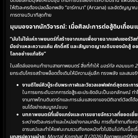
บดขยี้โลกมนุษย์ให้เป็นจุน เกมการประลองที่ไร้ความปรานี แผนซ้อน
ให้ตัวละครต้องปลดล็อกพลัง “อาร์คานา” (Arcana) และจิตวิญญาณนัก
การตาจนวินาทีสุดท้าย
มุมมองจากนักวิจารณ์: เมื่อศิลปะการต่อสู้ดิบเถื่
“มันไม่ใช่แค่ภาพยนตร์ที่สร้างจากเกมเพื่อขายฉากแฟนเซอร์วิสทั่วไ
มือชำแหละความแค้น ศักดิ์ศรี และสัญชาตญาณดิบของนักสู้ ออก
โลกอย่างแท้จริง”
ในสไตล์ของคนทำงานสายภาพยนตร์ สิ่งที่ทำให้
มอร์ทัล คอมแบท 2
ยกระดับโครงสร้างพล็อตดั้งเดิมให้มีความลุ่มลึก ทรงพลัง และสมจริงย
งานดีไซน์คิวบู๊ระดับพระกาฬและวิชวลเอฟเฟกต์สุดตร
ในการยกระดับฉากการต่อสู้ระยะประชิดอันเป็นเอกลักษณ์ ท่าไม้
งานภาพโทนดิบดาร์กและการเล่นแสงเงาของมิติเอาต์เวิลด์ได้อย่าง
ชมได้อย่างสมบูรณ์แบบ
บทภาพยนตร์ที่แข็งแกร่งและการขยายจักรวาลที่ยอดเยี่ย
ระหว่างตัวละครเก่าและใหม่อย่างกลมกลืน การตั้งคำถามถึงค
อารมณ์และทำให้แฟนเกมรวมถึงคอหนังทั่วไปอินไปกับเนื้อเรื่
บทสรุปความน่าดู:
Mortal Kombat II (2026)
คือภาพยนตร์ที่ตอ