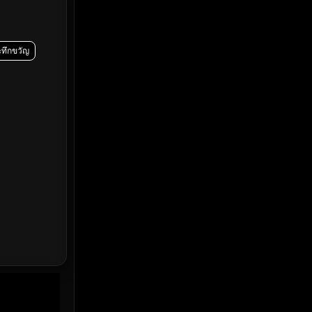
Emotional
(61)
Epic มหากาพย์
(228)
ระทึกขวัญ
Erotic
(37)
Family ครอบครัว
(371)
Fantasy จินตนาการ
(336)
Fiction
(14)
Film
(59)
Gothic
(4)
Grief
(8)
HBO GO
(7)