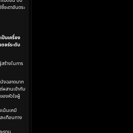
เบิดขึ้น บีบ
MONOMAX
(2)
ชี้ชะตาอันตระ
Monster
(25)
Movie Collection
(2)
เป็นเครื่อง
Musical เพลง
(68)
เตอร์ระดับ
Mystery ลึกลับ
(377)
้สร้างในการ
nature
(4)
นังฉลาดมาก
Parody
(3)
ต่ผสานเข้ากับ
Period ย้อนยุค
(99)
ของหัวใจผู้
Political การเมือง
(20)
เน้นเคมี
นสะเทือนทาง
Political การเมือง
(40)
และงาน