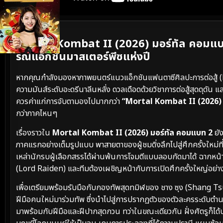
เนื้อเรื่องย่อ
Mortal Kombat II (2026) มอร์ทัล คอมแบ
รณ์แอ็กชันมาสเตอร์พีซแห่งปี
หากคุณกำลังมองหาภาพยนตร์แนวแอ็กชันแฟนตาซีศิลปะการต่อสู้ (
ความมันส์ระดับอะดรีนาลีนหลั่ง ดวลเดือดด้วยวิชาการต่อสู้สุดดุดัน
ควรค่าแก่การจับตามองไปมากกว่า
“Mortal Kombat II (2026) 
กว่าภาคไหนๆ
เรื่องราวใน
Mortal Kombat II (2026) มอร์ทัล คอมแบท 2
ยัง
ภาคแรกอย่างเต็มรูปแบบ พาสายตาของผู้ชมดิ่งลึกไปสู่ศึกครั้งใหม
เหล่านักรบผู้เลือกสรรได้ผ่านพ้นการโจมตีแบบลอบกัดมาได้ ฉากหน
(Lord Raiden) และทีมต้องเผชิญหน้ากับการเปิดศึกครั้งใหญ่อย่าง
เพื่อเตรียมพร้อมรับมือกับกองทัพสุดทมิฬของ ชาง ซุง (Shang Tsu
ฝีมือคนใหม่มาร่วมทัพ ซึ่งนำไปสู่การปรากฏตัวของตัวละครระดับตำนาน
มาพร้อมกับฝีมือและฝีปากสุดกวน ทว่าในขณะเดียวกัน ฝั่งศัตรูก็ได้ปล