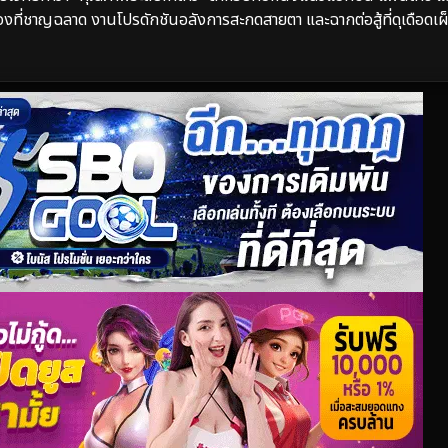
่องที่ชาญฉลาด งานโปรดักชันอลังการสะกดสายตา และฉากต่อสู้ที่ดุเดือดเผ็ด