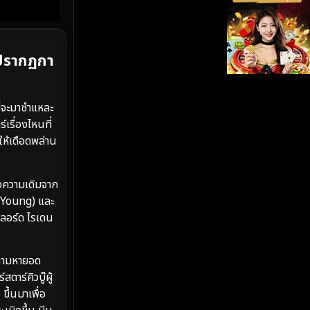
iQIYI
(19)
Kids
(17)
ะปรากฏกา
LGBTQ
(5)
่จะมาชำแหละ
Love
(26)
เรื่องไหนที่
ห้เดือดพล่าน
Martial
(6)
Martial Arts
(35)
่อความเดิมจาก
e Young) และ
marvel
(2)
ลอร์ด ไรเดน
Melodrama
(6)
ะตามหายอด
าร์คิวบู๊ผู้
Military
(8)
ขึ้นมาเพื่อ