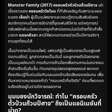
Monster Family (2017) ครอบครัวตัวป่วนก๊วนปีศาจ
เล่า
เรื่องราวของ
ครอบครัววิชโบน
ที่กำลังเผชิญกับสภาวะระหอง
ระแหง
เอ็มม่า
ผู้เป็นแม่พยายามจะกอบกู้ความสัมพันธ์ของ
สมาชิกทุกคนด้วยการจัดปาร์ตี้ชุดแฟนซีปีศาจ แต่เหตุการณ์
กลับพลิกผันเมื่อพวกเขาถูกคำสาปของแม่มดใจร้ายที่รับคำสั่ง
มาจาก
แดรกคิวลา
สาปให้พวกเขากลายร่างเป็นปีศาจจริงๆ
ตามชุดที่สวมใส่!
เอ็มม่ากลายเป็นแวมไพร์, แฟรงค์ผู้เป็นพ่อกลายเป็นอสูรแฟ
รงเกนสไตน์, ลูกสาวกลายเป็นมัมมี่ และลูกชายตัวน้อยกลาย
เป็นมนุษย์หมาป่า การเดินทางข้ามโลกเพื่อตามหาแม่มดมาถอน
คำสาปจึงเริ่มต้นขึ้น ท่ามกลางอุปสรรคสุดหฤหรรษ์ พวกเขา
ต้องเรียนรู้ที่จะร่วมมือกันและมองข้ามข้อเสียของแต่ละคน เพื่อ
ค้นหาความหมายของคำว่า “ครอบครัวที่แท้จริง” ก่อนที่พวกเขา
จะต้องติดอยู่ในร่างปีศาจตลอดกาล
มุมมองนักวิจารณ์: ทำไม “ครอบครัว
ตัวป่วนก๊วนปีศาจ” ถึงเป็นแอนิเมชันที่
น่าดู?