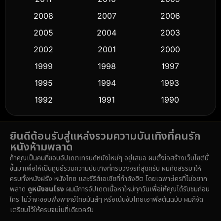
Crime อาชญากรรม
(518)
2008
2007
2006
2005
2004
2003
Cult Film
(5)
2002
2001
2000
Culture
(9)
1999
1998
1997
Dance เต้น
1995
1994
1993
(10)
1992
1991
1990
Detective สืบสวน
(59)
1989
1988
1986
Detective สืบสวน
(74)
ยินดีต้อนรับสู่แหล่งรวมความบันเทิงที่คนรัก
1985
1983
1982
หนังห้ามพลาด
1981
1978
1974
Disaster
(14)
ถ้าคุณเป็นคนที่ชอบอัปเดตเทรนด์หนังใหม่ๆ อยู่เสมอ ผมตั้งใจสร้างเว็บไซต์นี้
1971
1962
1953
ขึ้นมาเพื่อให้เป็นศูนย์รวมความบันเทิงที่ครบวงจรที่สุดครับ ผมคัดสรรมาให้
Disney+
(5)
ครบทั้งหนังฝรั่ง หนังไทย และซีรีส์เอเชียที่กำลังฮิต โดยเฉพาะใครที่ไม่อยาก
พลาด
ดูหนังชนโรง
ผมมีการอัปเดตเนื้อหาใหม่ทุกวันเพื่อให้คุณได้รับชมก่อน
Documentary สารคดี
(91)
ใคร ไม่ว่าจะชอบฟังพากย์ไทยมันส์ๆ หรือเน้นซับไทยเอาฟีลต้นฉบับ ผมก็จัด
เตรียมไว้ให้ครบจบในที่เดียวครับ
Drama ดราม่า
(1,485)