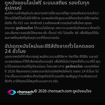
ดูหนังออนไลน์ฟรี ระบบเสถียร รองรับทุก
อุปกรณ์
Dystopian
(16)
ผมให้ความสำคัญกับประสบการณ์การใช้งานมากที่สุด ทุกคนจึงสามารถเข้ามา
ใช้งานได้ฟรีโดยไม่มีค่าใช้จ่าย และผมยังปรับจูนระบบให้รองรับการใช้งานผ่าน
Emotional
(61)
มือถือ ทั้ง iOS และ Android รวมถึงคอมพิวเตอร์อย่างลื่นไหล คุณจะ
สามารถ
ดูหนังชนโรง
ได้แบบไม่มีสะดุด เพราะระบบสตรีมมิ่งของเราโหลดไว
Epic มหากาพย์
(222)
และเลือกความคมชัดได้หลายระดับ ตั้งแต่ HD ไปจนถึง 4K เพื่อให้คุณได้รับ
ชมภาพที่คมชัดที่สุดในทุกเวลาที่ต้องการครับ
Erotic
(37)
อัปเดตหนังใหม่และซีรีส์ดังจากทั่วโลกตลอด
24 ชั่วโมง
Family ครอบครัว
(365)
นอกจากหนังที่กำลังฉายอยู่ ผมยังรวบรวมซีรีส์จาก Netflix ซีรีส์จีน และอนิ
เมะยอดนิยมมาไว้ให้เลือกชมกันแบบจุใจ เพื่อให้มั่นใจว่าทุกครั้งที่แวะมาที่นี่ คุณ
Fantasy จินตนาการ
(329)
จะได้เจอคอนเทนต์ที่ถูกใจแน่นอน โดยเฉพาะการ
ดูหนังชนโรง
และหนังใหม่
ปี 2026 ที่ผมคอยตรวจสอบและอัปเดตลิสต์หนังใหม่ๆ ตลอด 24 ชั่วโมง ไม่
Fiction
(14)
ว่าจะเป็นแนวแอคชั่นระทึกขวัญหรือรักโรแมนติก ผมสัญญาว่าจะคัดสรรแต่
สิ่งดีๆ มาให้ทุกคนได้สนุกกันแบบยาวๆ ครับ
Film
(59)
© 2026 chonsach.com ดูหนังชนโรง
Gothic
(4)