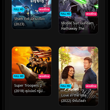
FULL HD
พากย์ไทย
FULL HD
พากย์ไทย
Shark Evil ฉลามเดือด
Mobile Suit Gundam
(2023)
Hathaway The
Sorcery of Nymph
Circe (2026) โมบิลสูท
กันดั้ม ฮาธาเวย์ เดอะ ซอร์
เซอรี ออฟ นิมฟ์ เซอร์ซี
6.0
5.5
FULL HD
พากย์ไทย
Super Troopers 2
FULL HD
พากย์ไทย
(2018) ซุปเปอร์ ทรูป
Love in the Villa
เปอร์ 2
(2022) รักในวิลล่า