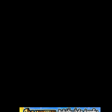
Grief
(8)
HBO GO
(7)
HBO Max
(3)
Healing
(17)
Heist
(26)
Historical
(7)
History ประวัติศาสตร์
(55)
Holiday
(3)
Horror สยองขวัญ
(392)
Human
(50)