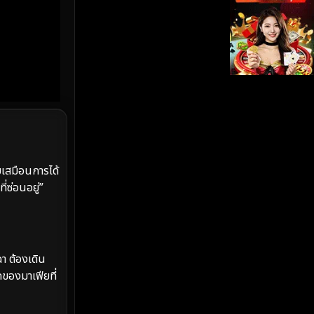
iQIYI
(19)
Kids
(17)
LGBTQ
(5)
Love
(26)
Martial
(6)
เสมือนการได้
Martial Arts
(35)
่ซ่อนอยู่”
marvel
(2)
Melodrama
(6)
ฉา ต้องเดิน
กของมาเฟียที่
Military
(8)