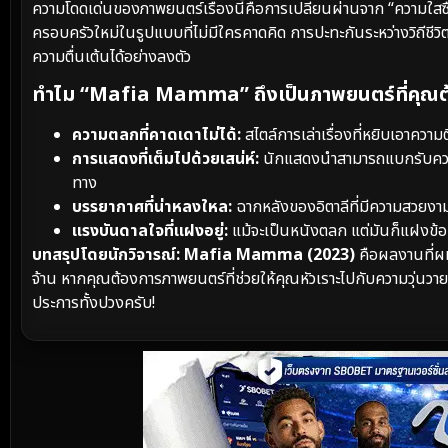
ความโดดเด่นของภาพยนตร์เรื่องนี้คือการเปลี่ยนผ่านจาก “ความใสซื่อ
ครอบครัวใหม่ในรูปแบบที่ไม่มีใครคาดคิด การปะทะกันระหว่างวิถีชีวิตแ
ความตื่นเต้นได้อย่างลงตัว
ทำไม “Mafia Mamma” ถึงเป็นภาพยนตร์ที่คุณต้
ความตลกที่คาดเดาไม่ได้:
สไตล์การเล่าเรื่องที่หยิบเอาคว
การแสดงที่เต็มไปด้วยเสน่ห์:
นักแสดงนำสามารถแบกรับความต
ทาง
บรรยากาศที่น่าหลงใหล:
ฉากหลังของอิตาลีที่มีความสวยงา
แรงบันดาลใจที่แฝงอยู่:
แม้จะเป็นหนังตลก แต่มันก็แฝงข้อคิ
บทสรุปโดยนักวิจารณ์:
Mafia Mamma (2023)
คือผลงานที่ผม
จ้าน หากคุณต้องการภาพยนตร์ที่ช่วยให้คุณหัวเราะไปกับความวุ่นว
ประการทั้งปวงครับ!