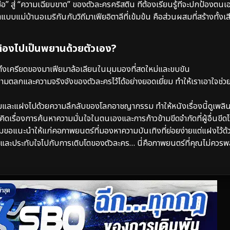
” สู่ “ความเฉียบขาด” ของตัวละครคริสติน ที่ต้องเรียนรู้ที่จะปกป้องตน
บบแม่บ้านอเมริกันกับวิถีมาเฟียอิตาลีที่เข้มข้น คือส่วนผสมที่สร้างทั้งเส
องไปเป็นพยานด้วยตัวเอง?
ามตึงเครียดของมาเฟียมาล้อเลียนในมุมมองที่สดใหม่และขบขัน
ลกและความจริงจังของตัวละครไว้ได้อย่างยอดเยี่ยม ทำให้เราเอาใจช่
มและแฝงไปด้วยความลึกลับของโลกอาชญากรรม ทำให้หนังเรื่องนี้ดูเพลิ
ดเรื่องการค้นหาความมั่นใจในตนเองและการก้าวข้ามขีดจำกัดที่ผู้อื่นขีดไว
ขอแนะนำให้แก่คอภาพยนตร์ที่มองหาความบันเทิงที่ย่อยง่ายแต่แฝงไว้ด้วย
ายและประทับใจไปกับการเติบโตของตัวละคร… นี่คือภาพยนตร์ที่คุณไม่ควรพ