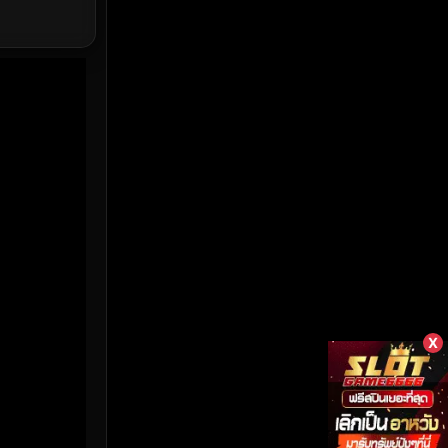
HBO Max
(3)
Healing
(17)
Heist
(26)
Historical
(7)
History ประวัติศาสตร์
(55)
Holiday
(3)
Horror สยองขวัญ
(382)
Human
(50)
X
Inspirational แรงบันดาลใจ
(158)
Investigation
(33)