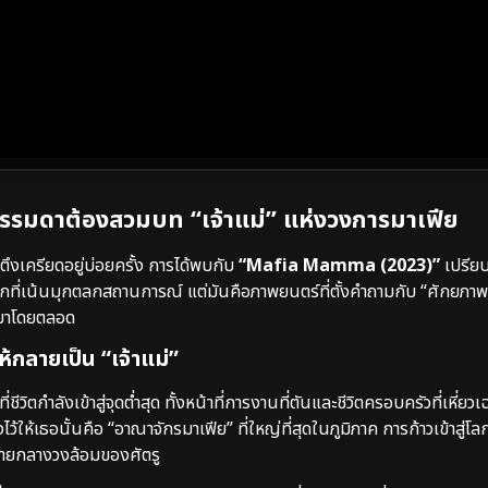
รมดาต้องสวมบท “เจ้าแม่” แห่งวงการมาเฟีย
ึงเครียดอยู่บ่อยครั้ง การได้พบกับ
“Mafia Mamma (2023)”
เปรียบ
ตลกที่เน้นมุกตลกสถานการณ์ แต่มันคือภาพยนตร์ที่ตั้งคำถามกับ “ศักยภาพที
” มาโดยตลอด
ให้กลายเป็น “เจ้าแม่”
ชีวิตกำลังเข้าสู่จุดต่ำสุด ทั้งหน้าที่การงานที่ตันและชีวิตครอบครัวที่เหี่ยวเ
ให้เธอนั้นคือ “อาณาจักรมาเฟีย” ที่ใหญ่ที่สุดในภูมิภาค การก้าวเข้าสู่โล
มายกลางวงล้อมของศัตรู