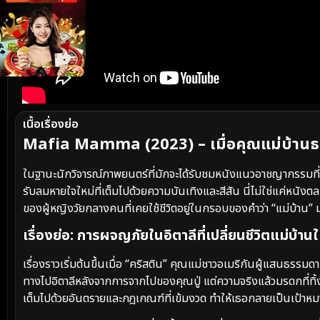
เนื้อเรื่องย่อ
Mafia Mamma (2023) – เมื่อคุณแม่บ้านธร
ในฐานะนักวิจารณ์ภาพยนตร์ที่มักจะได้รับชมหนังแนวอาชญากรรมที่ต
รับลมหายใจใหม่ที่เต็มไปด้วยความบันเทิงและสีสัน นี่ไม่ใช่แค่หนัง
ของผู้หญิงวัยกลางคนที่เคยใช้ชีวิตอยู่ในกรอบของคำว่า “แม่บ้าน
เรื่องย่อ: การผจญภัยในอิตาลีที่เปลี่ยนชีวิตแม่บ้าน
เรื่องราวเริ่มต้นขึ้นเมื่อ “คริสติน” คุณแม่ชาวอเมริกันผู้แสนธรรมดาที่
ทางไปอิตาลีหลังจากการจากไปของคุณปู่ แต่ความจริงแล้วมรดกที่ทิ้งไว้
เต็มไปด้วยอันตรายและกฎเกณฑ์ที่เข้มงวด ทำให้เธอกลายเป็นเป้าห