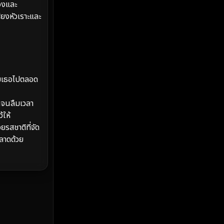
MONOMAX
(2)
เองและ
ียงหัวเราะและ
Monster
(25)
Movie Collection
(2)
Musical เพลง
(66)
วยเธอไปตลอด
Mystery ลึกลับ
(369)
นจนลืมเวลา
้ให้
nature
(4)
รสชาติที่จัด
Parody
(3)
ลาดด้วย
Period ย้อนยุค
(96)
Political การเมือง
(20)
Political การเมือง
(40)