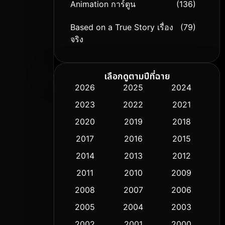
Animation การ์ตูน
(136)
Based on a True Story เรื่อง
(79)
จริง
Based on Novel
(9)
เลือกดูตามปีที่ฉาย
Biography ชีวิตจริง
(74)
2026
2025
2024
2023
2022
2021
Black Comedy
(294)
2020
2019
2018
Classic หนังคลาสสิก
(50)
2017
2016
2015
Comedy ตลก
(426)
2014
2013
2012
2011
2010
2009
Coming-of-age ชีวิตวัยรุ่น
(59)
2008
2007
2006
Crime อาชญากรรม
(503)
2005
2004
2003
Cult Film
2002
2001
2000
(5)