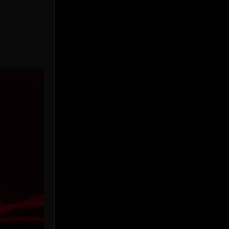
Prime Video
(24)
Psychological จิตวิทยา
(905)
Rescue กู้ภัย
(12)
Revenge
(38)
Road Trip
(8)
Romance โรแมนติก
(352)
Romantic
(140)
Romantic Comedy
(172)
Satire
(12)
School
(6)