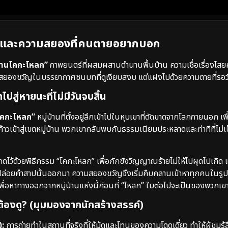
ดินและความสยองที่คนตายอยากบอก
บ้านโคกะโหลก”
ภาพยนตร์ที่ผสมผสานตำนานพื้นบ้าน ความเชื่อเรื่องไสย
ามสยองขวัญในบรรยากาศชนบทที่ดูเงียบสงบ แต่แฝงไปด้วยความตายที่รอว
ปสู่หายนะที่ไม่มีวันจบสิ้น
นโคกะโหลก”
หมู่บ้านที่ตั้งอยู่ลึกเข้าไปในหุบเขาที่ตัดขาดจากโลกภายนอก เ
้าวเข้าสู่เขตหมู่บ้าน พวกเขากลับพบกับธรรมเนียมประหลาดและท่าทีที่ไม่
กดไว้ด้วยพิธีกรรม “โคกะโหลก” เพื่อกักขังวิญญาณร้ายไม่ให้ไปผุดไปเกิด แต
ล่อยคำสาปนั้นออกมา ความสยองขวัญจึงเริ่มคืบคลานเข้าหาทุกคนในร
่อหาทางออกจากหมู่บ้านแห่งนี้ก่อนที่ “โหลก” ใบต่อไปจะเป็นของพวกเข
ต้องดู? (มุมมองจากนักสร้างสรรค์)
:
การถ่ายทำในสถานที่จริงที่ให้มู้ดและโทนของความโดดเดี่ยว ทำให้ผู้ชมรู้