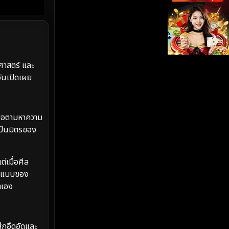
iQIYI
(19)
Kids
(17)
LGBTQ
(5)
ศาสตร์ และ
ันเปิดเผย
Love
(26)
Martial
(6)
พื่อตามหาความ
เป็นมิตรของ
Martial Arts
(35)
marvel
(2)
่เมื่อศีล
ูปแบบของ
Melodrama
(6)
าเอง
Military
(8)
สึกอึดอัดและ