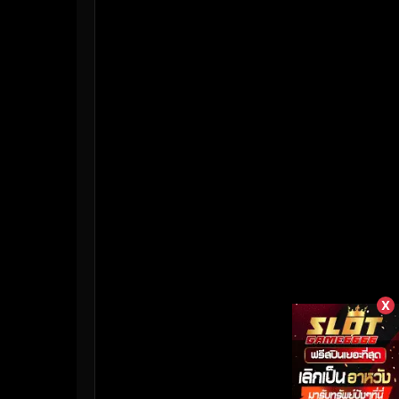
HBO Max
(3)
Healing
(17)
Heist
(26)
Historical
(7)
History ประวัติศาสตร์
(55)
Holiday
(3)
Horror สยองขวัญ
(387)
Human
(50)
X
Inspirational แรงบันดาลใจ
(158)
Investigation
(33)