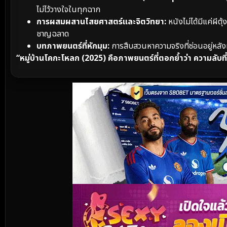
ไม่ไว้วางใจในทุกฉาก
การผสมผสานไสยศาสตร์และจิตวิทยา:
หนังไม่ได้มีแค่ผีต
ชาญฉลาด
บทภาพยนตร์ที่หักมุม:
การสืบสวนหาความจริงที่ซ่อนอยู่หลั
“หมู่บ้านโคกะโหลก (2025) คือภาพยนตร์ที่ตอกย้ำว่า ความลับที่ถ