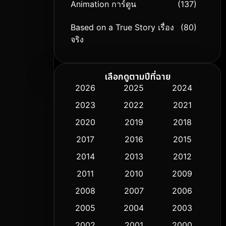
Animation การ์ตูน
(137)
Based on a True Story เรื่อง
(80)
จริง
Based on Novel
(9)
เลือกดูตามปีที่ฉาย
Biography ชีวิตจริง
(75)
2026
2025
2024
2023
2022
2021
Black Comedy
(306)
2020
2019
2018
Classic หนังคลาสสิก
(50)
2017
2016
2015
Comedy ตลก
(433)
2014
2013
2012
2011
2010
2009
Coming-of-age ชีวิตวัยรุ่น
(61)
2008
2007
2006
Crime อาชญากรรม
(511)
2005
2004
2003
Cult Film
2002
2001
2000
(5)