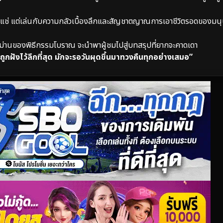
ุ้งแช่ แต่เล่นกับความกลัวเบื้องลึกและสัญชาตญาณการเอาชีวิตรอดของมนุษ
งม่านของพิธีกรรมโบราณ จะนำพาผู้ชมไปสู่บทสรุปที่ยากจะคาดเดา
ูกฝังไว้ลึกที่สุด มักจะรอวันผุดขึ้นมาทวงคืนทุกอย่างเสมอ”