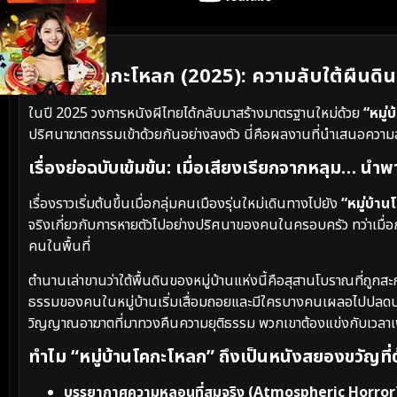
เนื้อเรื่องย่อ
หมู่บ้านโคกะโหลก (2025): ความลับใต้ผืน
ในปี 2025 วงการหนังผีไทยได้กลับมาสร้างมาตรฐานใหม่ด้วย
“หมู่
ปริศนาฆาตกรรมเข้าด้วยกันอย่างลงตัว นี่คือผลงานที่นำเสนอคว
เรื่องย่อฉบับเข้มข้น: เมื่อเสียงเรียกจากหลุม… นำพาไ
เรื่องราวเริ่มต้นขึ้นเมื่อกลุ่มคนเมืองรุ่นใหม่เดินทางไปยัง
“หมู่บ้า
จริงเกี่ยวกับการหายตัวไปอย่างปริศนาของคนในครอบครัว ทว่าเมื่อก
คนในพื้นที่
ตำนานเล่าขานว่าใต้พื้นดินของหมู่บ้านแห่งนี้คือสุสานโบราณที่ถูกสะ
ธรรมของคนในหมู่บ้านเริ่มเสื่อมถอยและมีใครบางคนเผลอไปปลดป
วิญญาณอาฆาตที่มาทวงคืนความยุติธรรม พวกเขาต้องแข่งกับเวลาเพื
ทำไม “หมู่บ้านโคกะโหลก” ถึงเป็นหนังสยองขวัญที่
บรรยากาศความหลอนที่สมจริง (Atmospheric Horror)