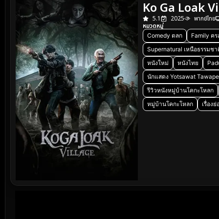
Ko Ga Loak Vil
5.1
2025
พากย์ไทย
หมวดหมู่
Comedy ตลก
Family คร
Supernatural เหนือธรรมชาต
หนังใหม่
หนังไทย
Pad
นักแสดง Yotsawat Tawap
รีวิวหนังหมู่บ้านโคกะโหลก
หมู่บ้านโคกะโหลก
เรื่อง