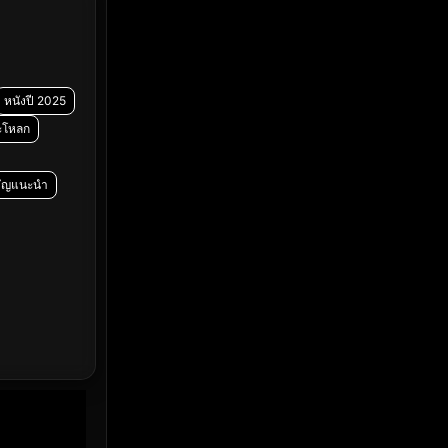
Emotional
(61)
Epic มหากาพย์
(219)
Erotic
(37)
หนังปี 2025
ะโหลก
Family ครอบครัว
(359)
วัญแนะนำ
Fantasy จินตนาการ
(324)
Fiction
(14)
Film
(59)
Gothic
(4)
Grief
(8)
HBO GO
(7)