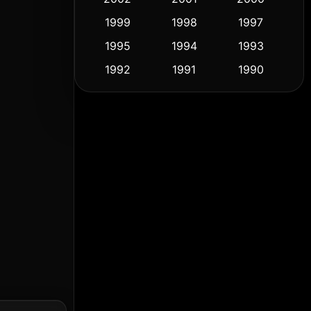
1999
1998
1997
Culture
(9)
1995
1994
1993
Dance เต้น
(10)
1992
1991
1990
1989
1988
1986
Detective สืบสวน
(58)
1985
1983
1982
Detective สืบสวน
(72)
1981
1978
1974
Disaster
(14)
1971
1962
1953
Disney+
(5)
Documentary สารคดี
(91)
Drama ดราม่า
(1,459)
Dystopian
(16)