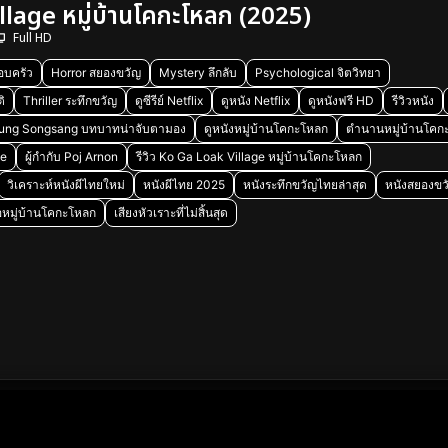
lage หมู่บ้านโคกะโหลก (2025)
Full HD
อบครัว
Horror สยองขวัญ
Mystery ลึกลับ
Psychological จิตวิทยา
ิ
Thriller ระทึกขวัญ
ดูซีรีย์ Netflix
ดูหนัง Netflix
ดูหนังฟรี HD
รีวิวหนัง
ung Songsang บทบาทน่าจับตามอง
ดูหนังหมู่บ้านโคกะโหลก
ตำนานหมู่บ้านโคก
ee
ผู้กำกับ Poj Arnon
รีวิว Ko Ga Loak Village หมู่บ้านโคกะโหลก
วิเคราะห์หนังผีไทยใหม่
หนังผีไทย 2025
หนังระทึกขวัญไทยล่าสุด
หนังสยองข
ย่อหมู่บ้านโคกะโหลก
เสียงหัวเราะที่ไม่สิ้นสุด