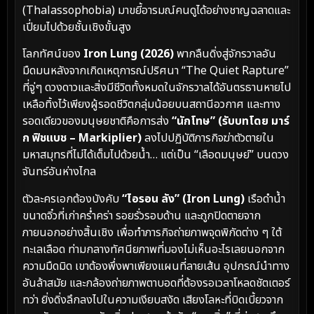
(Thalassophobia) มาขยี้อารมณ์คนดูได้อย่างชาญฉลาดและ
เปี่ยมไปด้วยชั้นเชิงขั้นสูง
โลกทัศน์ของ
Iron Lung (2026)
พากลืนดิ่งสู่จักรวาลอัน
มืดมนหลังจากเกิดเหตุการณ์ปริศนา “The Quiet Rapture”
ที่จู่ๆ ดวงดาวและสิ่งมีชีวิตทั้งหมดในจักรวาลได้อันตรธานหายไป
เหลือทิ้งไว้เพียงผู้รอดชีวิตกลุ่มน้อยบนสถานีอวกาศ และทาง
รอดเดียวของมนุษยชาติคือการส่ง
“นักโทษ” (รับบทโดย มาร์
ก ฟิชแบช – Markiplier)
ลงไปปฏิบัติภารกิจฆ่าตัวตายใน
มหาสมุทรที่ไม่ได้เต็มไปด้วยน้ำ… แต่เป็น “เลือดมนุษย์” บนดวง
จันทร์อันห่างไกล
ตัวละครเอกต้องบังคับ
“ไอรอน ลัง” (Iron Lung)
เรือดำน้ำ
ขนาดจิ๋วที่เก่าคร่ำคร่า รอยรั่วรอบด้าน และถูกปิดตายจาก
ภายนอกอย่างสิ้นเชิง เพื่อทำภารกิจถ่ายภาพจุดพิกัดต่าง ๆ ใต้
ทะเลเลือด ท่ามกลางทัศนียภาพที่มองไม่เห็นอะไรเลยนอกจาก
ความมืดมิด เขาต้องพึ่งพาเพียงแผนที่ลายเส้น อุปกรณ์นำทาง
อันล้าสมัย และกล้องถ่ายภาพตาบอดที่ต้องรอเวลาโหลดชัตเตอร์
ทว่า ยิ่งดิ่งลึกลงไปในความเงียบสงัด เสียงโลหะที่บิดเบี้ยวจาก