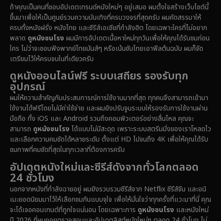
ถ้าคุณเป็นคนที่ชอบอัปเดตเทรนด์หนังใหม่ๆ อยู่เสมอ ผมตั้งใจสร้างเว็บไซต์นี้
1971
1962
1953
ขึ้นมาเพื่อให้เป็นศูนย์รวมความบันเทิงที่ครบวงจรที่สุดครับ ผมคัดสรรมาให้
Disney+
(5)
ครบทั้งหนังฝรั่ง หนังไทย และซีรีส์เอเชียที่กำลังฮิต โดยเฉพาะใครที่ไม่อยาก
พลาด
ดูหนังชนโรง
ผมมีการอัปเดตเนื้อหาใหม่ทุกวันเพื่อให้คุณได้รับชมก่อน
Documentary สารคดี
(90)
ใคร ไม่ว่าจะชอบฟังพากย์ไทยมันส์ๆ หรือเน้นซับไทยเอาฟีลต้นฉบับ ผมก็จัด
เตรียมไว้ให้ครบจบในที่เดียวครับ
Drama ดราม่า
(1,434)
ดูหนังออนไลน์ฟรี ระบบเสถียร รองรับทุก
อุปกรณ์
Dystopian
(16)
ผมให้ความสำคัญกับประสบการณ์การใช้งานมากที่สุด ทุกคนจึงสามารถเข้ามา
ใช้งานได้ฟรีโดยไม่มีค่าใช้จ่าย และผมยังปรับจูนระบบให้รองรับการใช้งานผ่าน
Emotional
(61)
มือถือ ทั้ง iOS และ Android รวมถึงคอมพิวเตอร์อย่างลื่นไหล คุณจะ
สามารถ
ดูหนังชนโรง
ได้แบบไม่มีสะดุด เพราะระบบสตรีมมิ่งของเราโหลดไว
Epic มหากาพย์
(216)
และเลือกความคมชัดได้หลายระดับ ตั้งแต่ HD ไปจนถึง 4K เพื่อให้คุณได้รับ
ชมภาพที่คมชัดที่สุดในทุกเวลาที่ต้องการครับ
Erotic
(36)
อัปเดตหนังใหม่และซีรีส์ดังจากทั่วโลกตลอด
24 ชั่วโมง
Family ครอบครัว
(358)
นอกจากหนังที่กำลังฉายอยู่ ผมยังรวบรวมซีรีส์จาก Netflix ซีรีส์จีน และอนิ
เมะยอดนิยมมาไว้ให้เลือกชมกันแบบจุใจ เพื่อให้มั่นใจว่าทุกครั้งที่แวะมาที่นี่ คุณ
Fantasy จินตนาการ
(316)
จะได้เจอคอนเทนต์ที่ถูกใจแน่นอน โดยเฉพาะการ
ดูหนังชนโรง
และหนังใหม่
ปี 2026 ที่ผมคอยตรวจสอบและอัปเดตลิสต์หนังใหม่ๆ ตลอด 24 ชั่วโมง ไม่