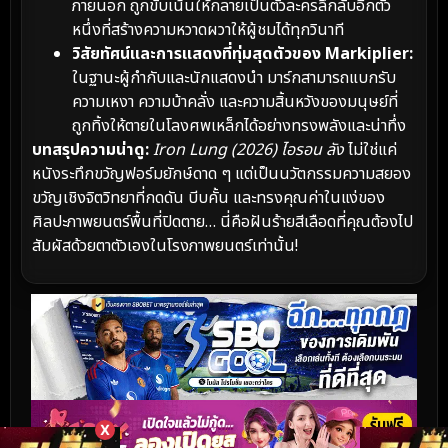
ภายนอก ถูกขับเน้นให้กลายเป็นตัวละครลึกลับอีกตัว
หนึ่งที่สร้างความหวาดผวาให้ผู้ชมได้ทุกวินาที
วิสัยทัศน์และการแสดงที่ทุ่มสุดตัวของ Markiplier:
ในฐานะผู้กำกับและนักแสดงนำ มาร์กสามารถแบกรับ
ความเหงา ความบ้าคลั่ง และความสิ้นหวังของมนุษย์ที่
ถูกทิ้งให้ตายในโลงศพเหล็กได้อย่างทรงพลังและน่าทึ่ง
บทสรุปความน่าดู:
Iron Lung (2026) ไอรอน ลัง
ไม่ใช่แค่
หนังระทึกขวัญฟอร์มยักษ์ดาด ๆ แต่เป็นนวัตกรรมความสยอง
ขวัญเชิงจิตวิทยาที่กดดัน บีบคั้น และทรงคุณค่าในแง่ของ
ศิลปะภาพยนตร์พื้นที่ปิดตาย… นี่คือฝันร้ายสีเลือดที่คุณต้องไป
สัมผัสด้วยตาตัวเองในโรงภาพยนตร์เท่านั้น!
X