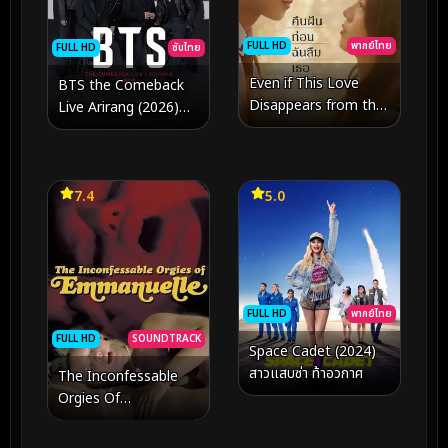
FULL HD
พากย์ไทย
FULL HD
ซับไทย
Even if This Love
BTS the Comeback
Disappears from the
Live Arirang (2026)
World Tonight คืนฝัน
ไลฟ์สด การกลับมาของ
ก่อนฉันลืมเธอ (2025)
BTS Arirang
7.4
5.0
FULL HD
พากย์ไทย
FULL HD
SOUNDTRACK
Space Cadet (2024)
สาวแสบซ่า ท้าอวกาศ
The Inconfessable
Orgies Of
Emmanuelle (1982)