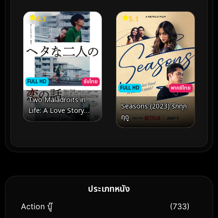
6.3
5.1
FULL HD
ซับไทย
FULL HD
พากย์ไทย
Two Maladroits in
Seasons (2023) รักทุก
Life: A Love Story
ฤดู
(2022)
ประเภทหนัง
Action บู๊
(733)