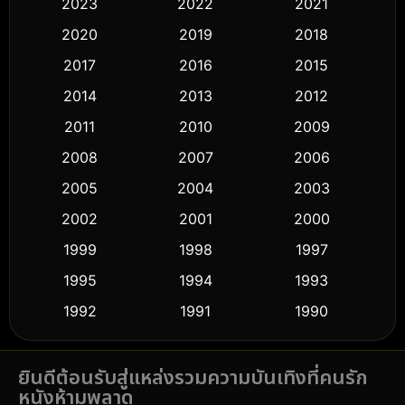
2023
2022
2021
Classic หนังคลาสสิก
(50)
2020
2019
2018
2017
2016
2015
Comedy ตลก
(426)
2014
2013
2012
Coming-of-age ชีวิตวัยรุ่น
(59)
2011
2010
2009
Crime อาชญากรรม
(503)
2008
2007
2006
2005
2004
2003
Cult Film
(5)
2002
2001
2000
Culture
(9)
1999
1998
1997
Dance เต้น
1995
1994
1993
(10)
1992
1991
1990
Detective สืบสวน
(57)
1989
1988
1986
Detective สืบสวน
(70)
ยินดีต้อนรับสู่แหล่งรวมความบันเทิงที่คนรัก
1985
1983
1982
หนังห้ามพลาด
1981
1978
1974
Disaster
(14)