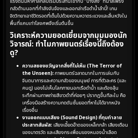
แรงดันมหาศาลกลับเริ่มประสานเข้ากับ “บางสิ่ง” ที่น่าสะพรึง
กลัวด้านนอกที่กำลังจับจ้องและออกล่าเรือดำน้ำลำนี้! เกม
จิตวิทยาเอาชีวิตรอดที่เต็มไปด้วยความหวาดระแวงและสิ้นหวังใน
พื้นที่แคบเท่าโลงศพจึงเริ่มต้นขึ้น
วิเคราะห์ความยอดเยี่ยมจากมุมมองนัก
วิจารณ์: ทำไมภาพยนตร์เรื่องนี้ถึงต้อง
ดู?
ความสยองขวัญจากสิ่งที่ไม่เห็น (The Terror of
the Unseen):
ภาพยนตร์ฉลาดมากในการเล่นกับ
จินตนาการและความกลัวของมนุษย์ การที่ตัวละคร (และ
คนดู) มองไม่เห็นโลกภายนอกเรือดำน้ำ และต้องลุ้น
ระทึกผ่านภาพถ่ายสีขาวดำที่ค่อยๆ ปรากฏขึ้นทีละใบ คือ
เครื่องมือสร้างความกดดันชั้นยอดที่หาไม่ได้จากหนัง
เรื่องอื่น
งานออกแบบเสียง (Sound Design) ที่ทุบทำลาย
ประสาทสัมผัส:
เสียงเอี๊ยดอ๊าดของเหล็กกล้า เสียงเตือน
ของมาตรวัด และเสียงกระเพื่อมของหนองน้ำเลือด