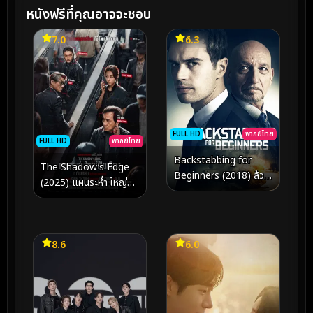
หนังฟรีที่คุณอาจจะชอบ
7.0
6.3
FULL HD
พากย์ไทย
FULL HD
พากย์ไทย
Backstabbing for
The Shadow’s Edge
Beginners (2018) ล้วง
(2025) แผนระห่ำ ใหญ่
แผนล่าทรยศ
ฟัดเดือด
8.6
6.0