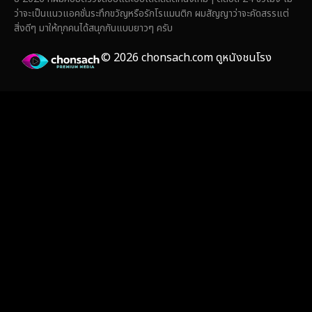
Fiction
(14)
ว่าจะเป็นแนวแอคชั่นระทึกขวัญหรือรักโรแมนติก ผมสัญญาว่าจะคัดสรรแต่
สิ่งดีๆ มาให้ทุกคนได้สนุกกันแบบยาวๆ ครับ
Film
(59)
© 2026 chonsach.com ดูหนังชนโรง
Gothic
(4)
Grief
(8)
HBO GO
(7)
HBO Max
(3)
Healing
(17)
Heist
(26)
Historical
(7)
History ประวัติศาสตร์
(55)