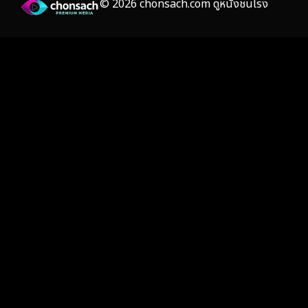
© 2026 chonsach.com ดูหนังชนโรง
Gothic
(4)
Grief
(8)
HBO GO
(7)
HBO Max
(3)
Healing
(17)
Heist
(26)
Historical
(7)
History ประวัติศาสตร์
(55)
Holiday
(3)
Horror สยองขวัญ
(392)