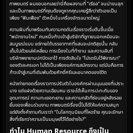
ภาพยนตร์ ผมขอบอกเลยว่านี่คือผลงานที่ “เรียล” จนน่าขนลุก
และเป็นภาพยนตร์ที่คุณต้องดูหากคุณเคยรู้สึกว่าตัวเองเป็น
เพียง “ฟันเฟือง” ตัวหนึ่งในเครื่องจักรขนาดใหญ่
ความฝันที่มาพร้อมกับความกดดันเรื่องราวเริ่มต้นขึ้นเมื่อ
“พนักงานใหม่” คนหนึ่งก้าวเข้าสู่บริษัทที่ดูภายนอกเหมือนจะ
สมบูรณ์แบบ แต่ภายใต้บรรยากาศที่แสนจะปกติสุขนั้น กลับ
เต็มไปด้วยเล่ห์เหลี่ยม การเมืองในที่ทำงาน และความลับที่
บริษัทพยายามปกปิดเอาไว้ การตัดสินใจ “โปรดรับไว้พิจารณา”
ของตัวละครเอก ไม่ได้เป็นเพียงแค่การสมัครงาน แต่มันคือการ
ก้าวเข้าสู่เกมที่เดิมพันด้วยศักดิ์ศรีและอนาคตของชีวิต
หนังถ่ายทอดเรื่องราวการปรับตัวในองค์กรผ่านมุมมองที่เปราะ
บาง แต่แฝงด้วยความเฉียบคม เราจะได้เห็นการปะทะกันของ
อุดมการณ์ ความทะเยอทะยาน และความกลัวที่ซ่อนอยู่หลังรอย
ยิ้มของเพื่อนร่วมงาน ภาพยนตร์เรื่องนี้ไม่ได้ให้แค่ความสนุก
แต่ยังตั้งคำถามกับเราว่า “ในโลกทุนนิยมที่โหดร้าย คุณจะรักษา
สิ่งที่เรียกว่าความเป็นมนุษย์ไว้ได้อย่างไร?”
ทำไม Human Resource ถึงเป็น