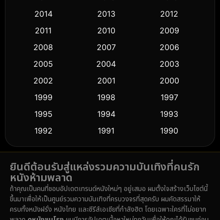
Comedy ตลก
(443)
2014
2013
2012
Coming-of-age ชีวิตวัยรุ่น
(61)
2011
2010
2009
Crime อาชญากรรม
(518)
2008
2007
2006
2005
2004
2003
Cult Film
(5)
2002
2001
2000
Culture
(9)
1999
1998
1997
Dance เต้น
1995
1994
1993
(10)
1992
1991
1990
Detective สืบสวน
(59)
1989
1988
1986
Detective สืบสวน
(74)
ยินดีต้อนรับสู่แหล่งรวมความบันเทิงที่คนรัก
1985
1983
1982
หนังห้ามพลาด
1981
1978
1974
Disaster
(14)
ถ้าคุณเป็นคนที่ชอบอัปเดตเทรนด์หนังใหม่ๆ อยู่เสมอ ผมตั้งใจสร้างเว็บไซต์นี้
1971
1962
1953
ขึ้นมาเพื่อให้เป็นศูนย์รวมความบันเทิงที่ครบวงจรที่สุดครับ ผมคัดสรรมาให้
Disney+
(5)
ครบทั้งหนังฝรั่ง หนังไทย และซีรีส์เอเชียที่กำลังฮิต โดยเฉพาะใครที่ไม่อยาก
พลาด
ดูหนังชนโรง
ผมมีการอัปเดตเนื้อหาใหม่ทุกวันเพื่อให้คุณได้รับชมก่อน