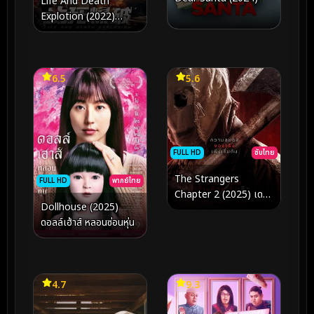
Life And Death
Explotion (2022)
ระเบิดฆ่า ล่าล้างเมือง
6.5
5.6
FULL HD
ซับไทย
The Strangers
FULL HD
พากย์ไทย
Chapter 2 (2025) เดอะ
Dollhouse (2025)
สเตรนเจอร์ส อำมหิตฆ่า
ดอลล์เฮ้าส์ หลอนซ่อนหุ่น
ไม่เลิก 2
4.7
9.3