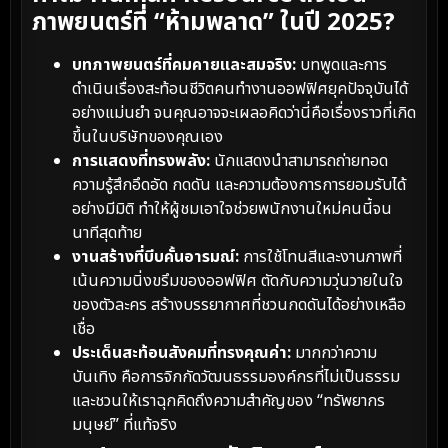
ภาพยนตร์ที่ “ห้ามพลาด” ในปี 2025?
บทภาพยนตร์ที่คมคายและสมจริง:
บทพูดและการ
ดำเนินเรื่องสะท้อนชีวิตคนทำงานออฟฟิศยุคปัจจุบันได้
อย่างแม่นยำ จนคุณอาจจะเผลอคิดว่านี่คือเรื่องราวที่เกิด
ขึ้นในบริษัทของคุณเอง
การแสดงที่ทรงพลัง:
นักแสดงนำสามารถถ่ายทอด
ความรู้สึกอึดอัด กดดัน และความต้องการการยอมรับได้
อย่างมีมิติ ทำให้ผู้ชมเอาใจช่วยพนักงานใหม่คนนี้จน
นาทีสุดท้าย
งานสร้างที่บีบคั้นอารมณ์:
การใช้โทนสีและงานภาพที่
เน้นความนิ่งขรึมของออฟฟิศ ตัดกับความวุ่นวายในใจ
ของตัวละคร สร้างบรรยากาศที่ชวนกดดันได้อย่างเหลือ
เชื่อ
ประเด็นสะท้อนสังคมที่ทรงคุณค่า:
มากกว่าความ
บันเทิง คือการจิกกัดวัฒนธรรมองค์กรที่ไม่เป็นธรรม
และชวนให้เราฉุกคิดถึงความสำคัญของ “ทรัพยากร
มนุษย์” ที่แท้จริง