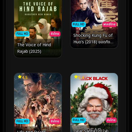
FULL HD
พากย์ไทย
FULL HD
ซับไทย
Shocking Kung Fu of
Huo’s (2018) ยอดกังฟู
The Voice of Hind
ปราบอธรรม
Rajab (2025)
4.5
5.4
FULL HD
ซับไทย
FULL HD
ซับไทย
Dear Santa (2024)