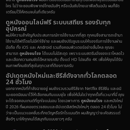
Documentary สารคดี
(91)
ใคร ไม่ว่าจะชอบฟังพากย์ไทยมันส์ๆ หรือเน้นซับไทยเอาฟีลต้นฉบับ ผมก็จัด
เตรียมไว้ให้ครบจบในที่เดียวครับ
Drama ดราม่า
(1,485)
ดูหนังออนไลน์ฟรี ระบบเสถียร รองรับทุก
อุปกรณ์
Dystopian
(16)
ผมให้ความสำคัญกับประสบการณ์การใช้งานมากที่สุด ทุกคนจึงสามารถเข้ามา
ใช้งานได้ฟรีโดยไม่มีค่าใช้จ่าย และผมยังปรับจูนระบบให้รองรับการใช้งานผ่าน
Emotional
(61)
มือถือ ทั้ง iOS และ Android รวมถึงคอมพิวเตอร์อย่างลื่นไหล คุณจะ
สามารถ
ดูหนังชนโรง
ได้แบบไม่มีสะดุด เพราะระบบสตรีมมิ่งของเราโหลดไว
Epic มหากาพย์
(222)
และเลือกความคมชัดได้หลายระดับ ตั้งแต่ HD ไปจนถึง 4K เพื่อให้คุณได้รับ
ชมภาพที่คมชัดที่สุดในทุกเวลาที่ต้องการครับ
Erotic
(37)
อัปเดตหนังใหม่และซีรีส์ดังจากทั่วโลกตลอด
24 ชั่วโมง
Family ครอบครัว
(365)
นอกจากหนังที่กำลังฉายอยู่ ผมยังรวบรวมซีรีส์จาก Netflix ซีรีส์จีน และอนิ
เมะยอดนิยมมาไว้ให้เลือกชมกันแบบจุใจ เพื่อให้มั่นใจว่าทุกครั้งที่แวะมาที่นี่ คุณ
Fantasy จินตนาการ
(329)
จะได้เจอคอนเทนต์ที่ถูกใจแน่นอน โดยเฉพาะการ
ดูหนังชนโรง
และหนังใหม่
ปี 2026 ที่ผมคอยตรวจสอบและอัปเดตลิสต์หนังใหม่ๆ ตลอด 24 ชั่วโมง ไม่
Fiction
(14)
ว่าจะเป็นแนวแอคชั่นระทึกขวัญหรือรักโรแมนติก ผมสัญญาว่าจะคัดสรรแต่
สิ่งดีๆ มาให้ทุกคนได้สนุกกันแบบยาวๆ ครับ
Film
(59)