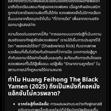
และกดขี่ชาวบ้านเพื่อผลประโยชน์ของตัวเองได้แผ่อิทธิพลเข้า
มาถึงโรงเรียนสอนกังฟูของหวงเฟยหง เมื่อลูกศิษย์คนสนิท
ถูกกล่าวหาด้วยความผิดที่ไม่ได้ก่อ หวงเฟยหงจึงไม่มีทางเลือก
อื่นนอกจากต้องบุกเข้าไปใน “ที่ว่าการมืด” เพื่อลากความจริง
ออกมาสู่แสงสว่าง
ความโดดเด่นของภาคนี้คือ “การออกแบบฉากต่อสู้ที่เน้นความ
สมจริงของกังฟูสไตล์หวงเฟยหง” เราจะได้เห็นการประยุกต์ใช้
วิชา “เพลงหมัดไร้เงา” (Shadowless Kick) กับฉากสภาพ
แวดล้อมที่เต็มไปด้วยกับดักของที่ว่าการมืด ฉากการต่อสู้ถูก
กำกับออกมาได้อย่างไหลลื่นและดุดัน สะท้อนถึงการเติบโตของ
หวงเฟยหงที่ไม่ได้สู้เพื่อชนะ แต่สู้เพื่อ “รักษาความถูกต้อง” ใน
สถานการณ์ที่กฎหมายไร้ความหมาย
ทำไม Huang Feihong The Black
Yamen (2025) ถึงเป็นหนังที่คอหนัง
แอ็กชันไม่ควรพลาด?
ฉากต่อสู้ที่เหนือชั้น:
การผสมผสานระหว่างกังฟูคลาสสิ
กกับงานภาพแอ็กชันยุคใหม่ทำให้หนังดูมีพลังและตื่น