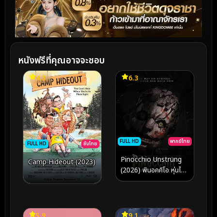
หนังฟรีที่คุณอาจจะชอบ
4.3
6.3
FULL HD
พากย์ไทย
FULL HD
ซับไทย
Pinocchio Unstrung
Camp Hideout (2023)
(2026) พินอคคิโอ หุ่นไม้
สายเชือด
5.9
9.1