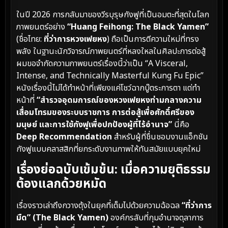
ในปี 2026 การกลับมาของวีรบุรุษกังฟูที่เป็นอมตะที่สุดในโลก
ภาพยนตร์อย่าง
“Huang Feihong: The Black Yamen”
(ชื่อไทย:
ที่ว่าการหวงเฟยหง
) ถือเป็นการตีความใหม่ที่ทรง
พลัง ในฐานะนักวิจารณ์ภาพยนตร์ที่หลงใหลในศิลปะการต่อสู้
ผมขอจำกัดความภาพยนตร์เรื่องนี้ว่าเป็น “A Visceral,
Intense, and Technically Masterful Kung Fu Epic”
หนังเรื่องนี้ไม่ได้ทำหน้าที่เพียงแค่โชว์ฉากบู๊ตระการตา แต่ทำ
หน้าที่
“สำรวจอุดมการณ์ของหวงเฟยหงท่ามกลางความ
เสื่อมโทรมของระบบราชการ การต่อสู้เพื่อศักดิ์ศรีของ
มนุษย์ และการใช้กังฟูเพื่อปกป้องผู้ที่ไร้อำนาจ”
นี่คือ
Deep Recommendation
สำหรับผู้ที่ชื่นชอบงานแอ็กชัน
กังฟูแบบคลาสสิกที่ยกระดับงานภาพให้ทันสมัยแบบยุคใหม่
เรื่องย่อฉบับเข้มข้น: เมื่อความยุติธรรม
ต้องแลกด้วยหมัด
เรื่องราวเล่าถึงกวางตุ้งในยุคที่เต็มไปด้วยความฉ้อฉล
“ที่ว่าการ
มืด” (The Black Yamen)
องค์กรลับที่กุมอำนาจตุลาการ