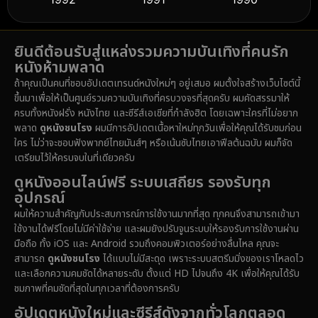
Detective สืบสวน
(61)
1989
1988
1986
Detective สืบสวน
(76)
ยินดีต้อนรับสู่แหล่งรวมความบันเทิงที่คนรัก
1985
1983
1982
หนังห้ามพลาด
1981
1978
1974
Disaster
(14)
ถ้าคุณเป็นคนที่ชอบอัปเดตเทรนด์หนังใหม่ๆ อยู่เสมอ ผมตั้งใจสร้างเว็บไซต์นี้
1971
1962
1953
ขึ้นมาเพื่อให้เป็นศูนย์รวมความบันเทิงที่ครบวงจรที่สุดครับ ผมคัดสรรมาให้
Disney+
(5)
ครบทั้งหนังฝรั่ง หนังไทย และซีรีส์เอเชียที่กำลังฮิต โดยเฉพาะใครที่ไม่อยาก
พลาด
ดูหนังชนโรง
ผมมีการอัปเดตเนื้อหาใหม่ทุกวันเพื่อให้คุณได้รับชมก่อน
Documentary สารคดี
(92)
ใคร ไม่ว่าจะชอบฟังพากย์ไทยมันส์ๆ หรือเน้นซับไทยเอาฟีลต้นฉบับ ผมก็จัด
เตรียมไว้ให้ครบจบในที่เดียวครับ
Drama ดราม่า
(1,512)
ดูหนังออนไลน์ฟรี ระบบเสถียร รองรับทุก
อุปกรณ์
Dystopian
(16)
ผมให้ความสำคัญกับประสบการณ์การใช้งานมากที่สุด ทุกคนจึงสามารถเข้ามา
ใช้งานได้ฟรีโดยไม่มีค่าใช้จ่าย และผมยังปรับจูนระบบให้รองรับการใช้งานผ่าน
Emotional
(61)
มือถือ ทั้ง iOS และ Android รวมถึงคอมพิวเตอร์อย่างลื่นไหล คุณจะ
สามารถ
ดูหนังชนโรง
ได้แบบไม่มีสะดุด เพราะระบบสตรีมมิ่งของเราโหลดไว
Epic มหากาพย์
(228)
และเลือกความคมชัดได้หลายระดับ ตั้งแต่ HD ไปจนถึง 4K เพื่อให้คุณได้รับ
ชมภาพที่คมชัดที่สุดในทุกเวลาที่ต้องการครับ
Erotic
(37)
อัปเดตหนังใหม่และซีรีส์ดังจากทั่วโลกตลอด