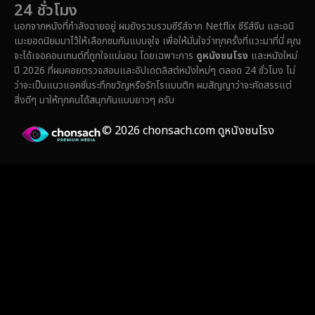
24 ชั่วโมง
Family ครอบครัว
(371)
นอกจากหนังที่กำลังฉายอยู่ ผมยังรวบรวมซีรีส์จาก Netflix ซีรีส์จีน และอนิ
เมะยอดนิยมมาไว้ให้เลือกชมกันแบบจุใจ เพื่อให้มั่นใจว่าทุกครั้งที่แวะมาที่นี่ คุณ
Fantasy จินตนาการ
(336)
จะได้เจอคอนเทนต์ที่ถูกใจแน่นอน โดยเฉพาะการ
ดูหนังชนโรง
และหนังใหม่
ปี 2026 ที่ผมคอยตรวจสอบและอัปเดตลิสต์หนังใหม่ๆ ตลอด 24 ชั่วโมง ไม่
Fiction
(14)
ว่าจะเป็นแนวแอคชั่นระทึกขวัญหรือรักโรแมนติก ผมสัญญาว่าจะคัดสรรแต่
สิ่งดีๆ มาให้ทุกคนได้สนุกกันแบบยาวๆ ครับ
Film
(59)
© 2026 chonsach.com ดูหนังชนโรง
Gothic
(4)
Grief
(8)
HBO GO
(7)
HBO Max
(3)
Healing
(17)
Heist
(27)