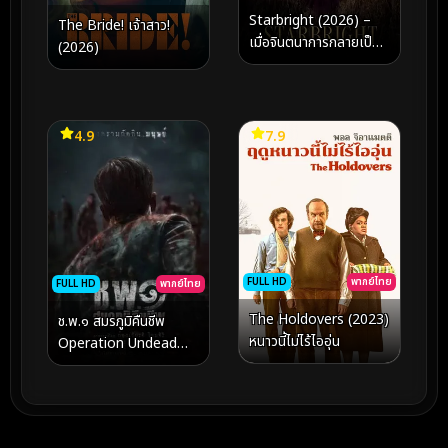
Starbright (2026) –
The Bride! เจ้าสาว!
เมื่อจินตนาการกลายเป็น
(2026)
แสงนำทาง ในมหากาพย์
แห่งการค้นหาตัวตนที่
งดงามที่สุด
4.9
7.9
FULL HD
พากย์ไทย
FULL HD
พากย์ไทย
The Holdovers (2023)
ช.พ.๑ สมรภูมิคืนชีพ
หนาวนี้ไม่ไร้ไออุ่น
Operation Undead
(2024)