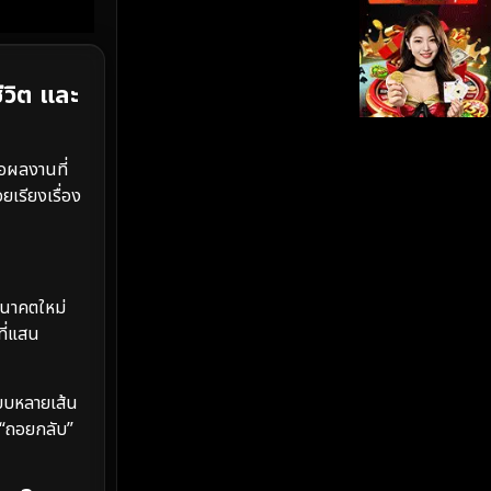
iQIYI
(19)
Kids
(17)
วิต และ
LGBTQ
(5)
อผลงานที่
Love
(26)
ยเรียงเรื่อง
Martial
(6)
Martial Arts
(35)
อนาคตใหม่
ที่แสน
marvel
(2)
Melodrama
(6)
แบบหลายเส้น
อ “ถอยกลับ”
Military
(8)