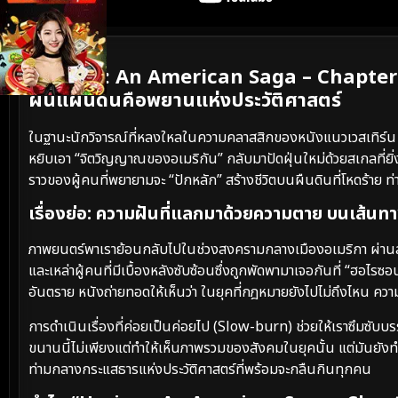
เนื้อเรื่องย่อ
Horizon: An American Saga – Chapter 1 
ผืนแผ่นดินคือพยานแห่งประวัติศาสตร์
ในฐานะนักวิจารณ์ที่หลงใหลในความคลาสสิกของหนังแนวเวสเทิร์น
หยิบเอา “จิตวิญญาณของอเมริกัน” กลับมาปัดฝุ่นใหม่ด้วยสเกลที่ยิ่
ราวของผู้คนที่พยายามจะ “ปักหลัก” สร้างชีวิตบนผืนดินที่โหดร้าย ท่
เรื่องย่อ: ความฝันที่แลกมาด้วยความตาย บนเส้นทา
ภาพยนตร์พาเราย้อนกลับไปในช่วงสงครามกลางเมืองอเมริกา ผ่านสาย
และเหล่าผู้คนที่มีเบื้องหลังซับซ้อนซึ่งถูกพัดพามาเจอกันที่ “ฮอไ
อันตราย หนังถ่ายทอดให้เห็นว่า ในยุคที่กฎหมายยังไปไม่ถึงไหน ควา
การดำเนินเรื่องที่ค่อยเป็นค่อยไป (Slow-burn) ช่วยให้เราซึมซับบ
ขนานนี้ไม่เพียงแต่ทำให้เห็นภาพรวมของสังคมในยุคนั้น แต่มันยังทำให
ท่ามกลางกระแสธารแห่งประวัติศาสตร์ที่พร้อมจะกลืนกินทุกคน