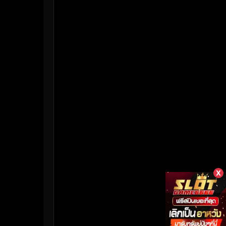
HBO Max
(3)
Healing
(17)
Heist
(26)
Historical
(7)
History ประวัติศาสตร์
(55)
Holiday
(3)
Horror สยองขวัญ
(382)
Human
(50)
X
Inspirational แรงบันดาลใจ
(158)
Investigation
(33)