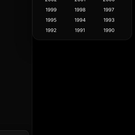
1999
1998
1997
Culture
(9)
1995
1994
1993
Dance เต้น
(10)
1992
1991
1990
1989
1988
1986
Detective สืบสวน
(57)
1985
1983
1982
Detective สืบสวน
(70)
1981
1978
1974
Disaster
(14)
1971
1962
1953
Disney+
(5)
Documentary สารคดี
(90)
Drama ดราม่า
(1,434)
Dystopian
(16)