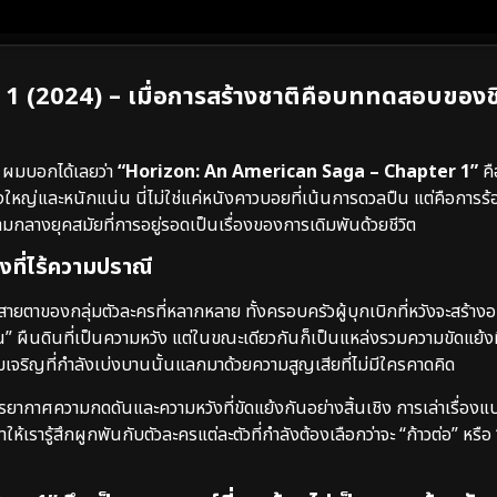
(2024) – เมื่อการสร้างชาติคือบททดสอบของชี
 ผมบอกได้เลยว่า
“Horizon: An American Saga – Chapter 1”
คื
งใหญ่และหนักแน่น นี่ไม่ใช่แค่หนังคาวบอยที่เน้นการดวลปืน แต่คือการร้อ
ามกลางยุคสมัยที่การอยู่รอดเป็นเรื่องของการเดิมพันด้วยชีวิต
งที่ไร้ความปราณี
ตาของกลุ่มตัวละครที่หลากหลาย ทั้งครอบครัวผู้บุกเบิกที่หวังจะสร้าง
รซอน” ผืนดินที่เป็นความหวัง แต่ในขณะเดียวกันก็เป็นแหล่งรวมความขัดแย้ง
มเจริญที่กำลังเบ่งบานนั้นแลกมาด้วยความสูญเสียที่ไม่มีใครคาดคิด
รรยากาศความกดดันและความหวังที่ขัดแย้งกันอย่างสิ้นเชิง การเล่าเรื่อง
้เรารู้สึกผูกพันกับตัวละครแต่ละตัวที่กำลังต้องเลือกว่าจะ “ก้าวต่อ” หรื