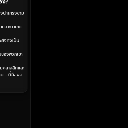
MONOMAX
(2)
เอง?
างน่าเกรงขาม
Monster
(25)
Movie Collection
(2)
ขยายอาณาเขต
Musical เพลง
(66)
จะยังคงเป็น
Mystery ลึกลับ
(369)
รรมของพวกเขา
nature
(4)
ามคลาสสิกและ
าน… นี่คือผล
Parody
(3)
Period ย้อนยุค
(96)
Political การเมือง
(20)
Political การเมือง
(40)