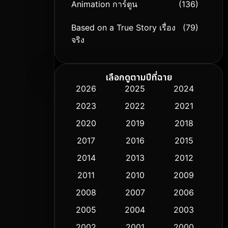
Animation การ์ตูน
(136)
Based on a True Story เรื่อง
(79)
จริง
Based on Novel
(9)
เลือกดูตามปีที่ฉาย
Biography ชีวิตจริง
(74)
2026
2025
2024
2023
2022
2021
Black Comedy
(294)
2020
2019
2018
Classic หนังคลาสสิก
(50)
2017
2016
2015
Comedy ตลก
(426)
2014
2013
2012
2011
2010
2009
Coming-of-age ชีวิตวัยรุ่น
(59)
2008
2007
2006
Crime อาชญากรรม
(503)
2005
2004
2003
Cult Film
2002
2001
2000
(5)