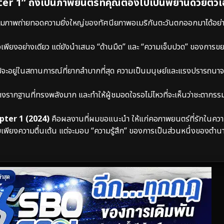
1” ถึงเป็นภาพยนตร์ที่คุณต้องไปเป็นพยานด้วยตัว
มภาพถ่ายทอดความยิ่งใหญ่ของทัศนียภาพอเมริกันตะวันตกออกมาได้อย่
ร็จเพียงอย่างเดียว แต่ยังนำเสนอ “ด้านมืด” และ “ความเจ็บปวด” ของการ
า แม้จะอยู่ในสถานการณ์ที่ยากลำบากที่สุด ความเป็นมนุษย์และแรงปรารถนา
วางรากฐานที่ทรงพลังมาก และทำให้ผู้ชมอดใจรอไม่ไหวที่จะเห็นว่าชะตาก
ter 1 (2024)
คือผลงานที่ผมขอแนะนำ ให้แก่คอภาพยนตร์ที่รักในคว
เพียงความตื่นเต้น แต่จะมอบ “ความรู้สึก” ของการเป็นส่วนหนึ่งของตำน