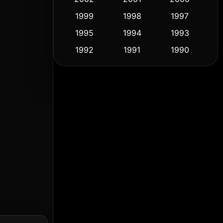
1999
1998
1997
Culture
(9)
1995
1994
1993
Dance เต้น
(10)
1992
1991
1990
1989
1988
1986
Detective สืบสวน
(57)
1985
1983
1982
Detective สืบสวน
(70)
1981
1978
1974
Disaster
(14)
1971
1962
1953
Disney+
(5)
Documentary สารคดี
(90)
Drama ดราม่า
(1,434)
Dystopian
(16)