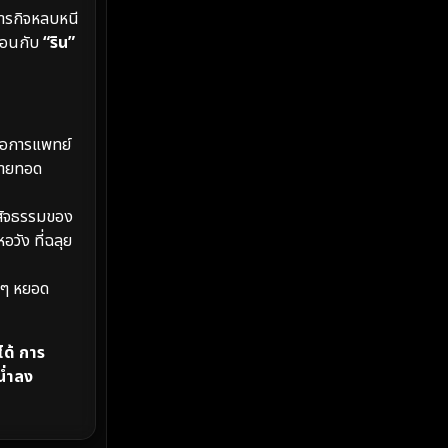
MONOMAX
(2)
ภารกิจหลบหนี
ซ้อนกับ
“ริน”
Monster
(25)
Movie Collection
(2)
Musical เพลง
(66)
รือการแพทย์
ถ่ายทอด
Mystery ลึกลับ
(369)
ะสัจธรรมของ
nature
(4)
วัง ที่ฉลุย
Parody
(3)
อยๆ หยอด
Period ย้อนยุค
(96)
ได้ การ
Political การเมือง
(20)
น่ำลง
Political การเมือง
(40)