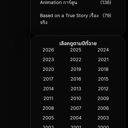
Animation การ์ตูน
(136)
Based on a True Story เรื่อง
(79)
จริง
Based on Novel
(9)
เลือกดูตามปีที่ฉาย
Biography ชีวิตจริง
(74)
2026
2025
2024
2023
2022
2021
Black Comedy
(294)
2020
2019
2018
Classic หนังคลาสสิก
(50)
2017
2016
2015
Comedy ตลก
(426)
2014
2013
2012
2011
2010
2009
Coming-of-age ชีวิตวัยรุ่น
(59)
2008
2007
2006
Crime อาชญากรรม
(503)
2005
2004
2003
Cult Film
2002
2001
2000
(5)