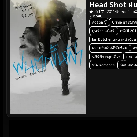
Head Shot ฝนต
6.1
2011
พากย์ไทย
หมวดหมู่
Action บู๊
Crime อาชญาก
ดูหนังออนไลน์
หนังปี 201
Ian Butcher บทบาทน่าจับ
ความสัมพันธ์ที่ซับซ้อน
ฉา
ปฏิบัติการสุดเดือด
ผลงาน
หนังRomance
หักมุมจนค