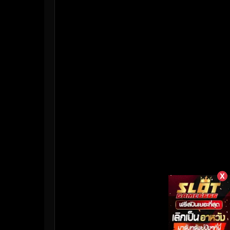
HBO Max
(3)
Healing
(17)
Heist
(26)
Historical
(7)
History ประวัติศาสตร์
(55)
Holiday
(3)
Horror สยองขวัญ
(382)
Human
(50)
X
Inspirational แรงบันดาลใจ
(158)
Investigation
(33)