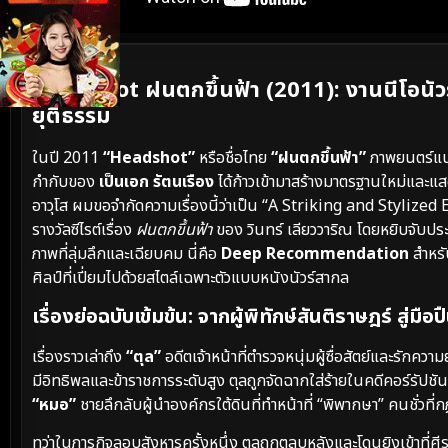
เนื้อเรื่องย่อ
Headshot ฝนตกขึ้นฟ้า (2011): งานนีโอนัวร
ยุติธรรม
ในปี 2011
“Headshot”
หรือชื่อไทย
“ฝนตกขึ้นฟ้า”
ภาพยนตร์แนว
กำกับของ
เป็นเอก รัตนเรือง
ได้ก้าวเข้ามาสร้างมาตรฐานใหม่และ
อาวุโส ผมขอจำกัดความเรื่องนี้ว่าเป็น “A Striking and Styl
รางวัลซีไรต์เรื่อง
ฝนตกขึ้นฟ้า
ของ วินทร์ เลียววาริณ โดยหยิบจับ
ภาพที่ลุ่มลึกและเฉียบคม นี่คือ
Deep Recommendation
สำหรับ
ศิลป์ที่เปี่ยมไปด้วยสไตล์เฉพาะตัวแบบหนังนัวร์สากล
เรื่องย่อฉบับเข้มข้น: จากผู้พิทักษ์สันติราษฎร์ สู่ม
เรื่องราวเล่าถึง
“ตุล”
อดีตเจ้าหน้าที่ตำรวจหนุ่มผู้ซื่อสัตย์และรั
มีอิทธิพลและข้าราชการระดับสูง ตุลถูกจัดฉากใส่ร้ายในคดีคอร์รัป
“หมอ”
ชายลึกลับผู้นำองค์กรใต้ดินที่ทำหน้าที่ “พิพากษา” คนชั่วที่
ทว่าในภารกิจลอบสังหารครั้งหนึ่ง ตุลถูกตลบหลังและโดนยิงเข้าที่ศ