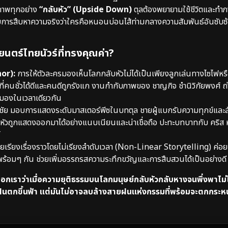
ภาพทุกอย่าง
“กลับหัว” (Upside Down)
ตุลต้องพยายามใช้ชีวิตและทำ
กับการสืบหาความจริงว่าใครคือหนอนบ่อนไส้ท่ามกลางความสัมพันธ์อันซับ
นตร์ไทยนัวร์ที่ทรงคุณค่า?
or):
การให้ตัวละครมองเห็นโลกกลับหัวไม่ได้เป็นเพียงลูกเล่นทางไซไฟห
ที่คนชั่วได้ดีและคนดีถูกรังแก งานกำกับภาพของ ชาญกิจ ชำนิวิกัยพงศ์ 
มองในเวลาเดียวกัน
ชัย มอบการแสดงระดับมาสเตอร์พีซในบทตุล ชายผู้แบกรับความทุกข์แล
หัวถูกแสดงออกมาได้อย่างแนบเนียนและน่าเชื่อถือ ปะทะบทบาทกับ คริส หอ
อยเรียงเรื่องราวโดยไม่เรียงลำดับเวลา (Non-Linear Storytelling) ค่
ปพร้อมๆ กัน ช่วยเพิ่มอรรถรสความระทึกขวัญและการสืบสวนได้เป็นอย่างดี
กเราว่าเมื่อความยุติธรรมบนโลกมนุษย์กลับหัวกลับหางจนพึ่งพาไม่
นฝนตกขึ้นฟ้า แต่มันไม่อาจลบล้างสายฝนแห่งกรรมที่พร้อมจะตกกระห