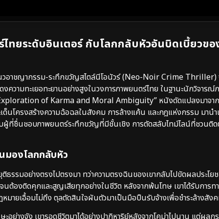
์ไทยระดับอินเตอร์ กับโลกกลับหัวอันบิดเบี้ยวข
อาชญากรรม-ระทึกขวัญสไตล์นีโอนัวร์ (Neo-Noir Crime Thriller) 
แสดงความทะเยอทะยานอย่างสูงในวงการภาพยนตร์ไทย ในฐานะนักวิจารณ์
ized Exploration of Karma and Moral Ambiguity” หนังดัดแปลงมาจา
ประเด็นโครงสร้างความฉ้อฉลในสังคม การล้างแค้น และกฎแห่งกรรม มาน
ผู้ที่ชื่นชอบภาพยนตร์ระทึกขวัญที่มีชั้นเชิง การตัดสลับไทม์ไลน์ที่ชวนต
ือปืนมองโลกกลับหัว
กความยุติธรรมอย่างตรงไปตรงมา ทว่าความตรงฉินของเขากลับไปขัดผลประโยชน
ชันจนต้องติดคุกและสูญเสียทุกอย่างในชีวิต หลังจากพ้นโทษ เขาได้รับการ
กฎหมายเอื้อมไม่ถึง ตุลตัดสินใจผันตัวมาเป็นมือปืนรับจ้างเพื่อชำระล้างสัง
ีรษะอย่างจัง เขารอดชีวิตมาได้อย่างปาฏิหาริย์หลังจากโคม่าไปนาน แต่ผล