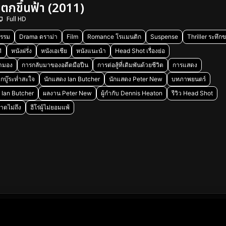
กขึ้นฟ้า (2011)
Full HD
รรม
Drama ดราม่า
Film
Romance โรแมนติก
Suspense
Thriller ระทึก
1
หนังฝรั่ง
หนังเอเชีย
หนังแนะนำ
Head Shot เรื่องย่อ
ตามอง
การกลับมาของอดีตมือปืน
การต่อสู้ที่เดิมพันด้วยชีวิต
การแสดง
กบู๊ระห่ำสะใจ
นักแสดง Ian Butcher
นักแสดง Peter New
บทภาพยนตร์
 Ian Butcher
ผลงาน Peter New
ผู้กำกับ Dennis Heaton
รีวิว Head Shot
าดไม่ถึง
ฮีโร่ผู้ไม่ยอมแพ้