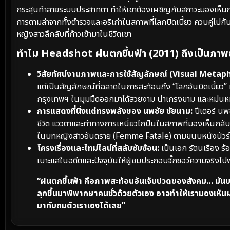
กระสุนทำลายระบบประสาทตา ทำให้เขาต้องเผชิญกับสภาวะมองเห็น
การตามล่าจากทั้งตำรวจและอริเก่าในสภาพที่โลกบิดเบี้ยว ควบคู่ไป
หญิงสาวลึกลับที่ก้าวเข้ามาในชีวิตเขา
ทำไม Headshot ฝนตกขึ้นฟ้า (2011) ถึงเป็นภาพย
วิสัยทัศน์งานภาพและการใช้สัญลักษณ์ (Visual Metaph
แต่เป็นสัญลักษณ์ที่ฉลาดในการสะท้อนถึง “โลกอันบิดเบี้ยว” 
กรุงเทพฯ ในมุมมืดออกมาได้สวยงาม น่าเกรงขาม และหม่นห
การแสดงที่นิ่งแต่ทรงพลังของ นพชัย ชัยนาม:
ปีเตอร์ นพ
ชีวิต แววตาและท่าทางการเหนี่ยวไกปืนในสภาพที่มองเห็นกลับ
ในบทหญิงสาวอันตราย (Femme Fatale) ตามขนบหนังนัวร์
โครงเรื่องและไทม์ไลน์ที่สลับซับซ้อน:
เป็นเอก รัตนเรือง ร้
เบาะแสในอดีตและปัจจุบันให้ผู้ชมประกอบจิ๊กซอว์ความจริงไ
“ฝนตกขึ้นฟ้า คือภาพสะท้อนอันเจ็บปวดของสังคม… มันบอ
ลุกขึ้นมาพิพากษาคนชั่วด้วยตัวเอง อาจทำให้เรามองเห็
มาทับถมตัวเราเองได้เลย”