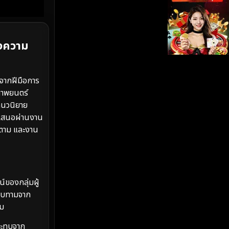
iQIYI
(19)
Kids
(17)
องความ
LGBTQ
(5)
จากฝีมือการ
Love
(26)
ภาพยนตร์
กนวนิยาย
Martial
(6)
ำเสนอผ่านงาน
ิดตาม และงาน
Martial Arts
(35)
marvel
(2)
์ของกลุ่มผู้
Melodrama
(6)
ทาบทามจาก
Military
(8)
คม
กระทบจาก