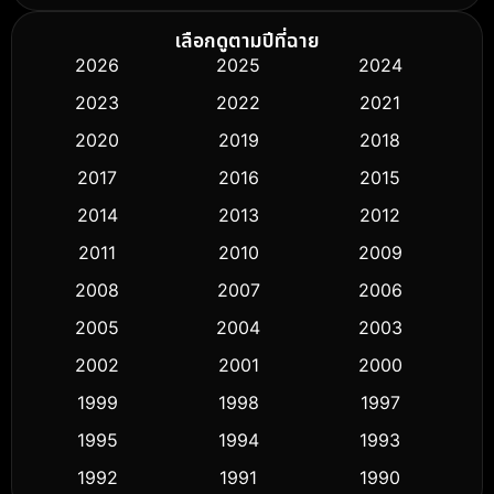
Biography ชีวิตจริง
(76)
เลือกดูตามปีที่ฉาย
2026
2025
2024
Black Comedy
(326)
2023
2022
2021
Classic หนังคลาสสิก
(50)
2020
2019
2018
2017
2016
2015
Comedy ตลก
(451)
2014
2013
2012
Coming-of-age ชีวิตวัยรุ่น
(62)
2011
2010
2009
Crime อาชญากรรม
(530)
2008
2007
2006
2005
2004
2003
Cult Film
(5)
2002
2001
2000
Culture
(9)
1999
1998
1997
Dance เต้น
1995
1994
1993
(10)
1992
1991
1990
Detective สืบสวน
(61)