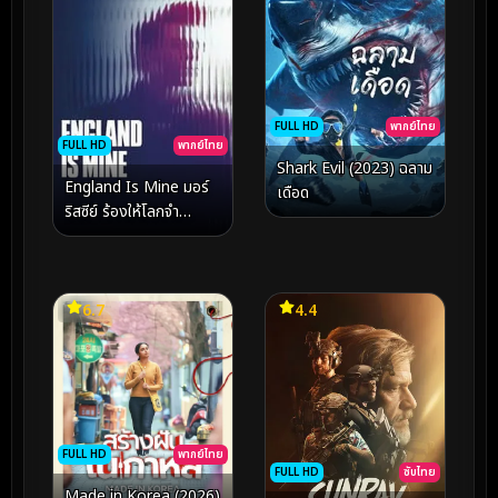
FULL HD
พากย์ไทย
FULL HD
พากย์ไทย
Shark Evil (2023) ฉลาม
England Is Mine มอร์
เดือด
ริสซีย์ ร้องให้โลกจำ
(2017)
6.7
4.4
FULL HD
พากย์ไทย
FULL HD
ซับไทย
Made in Korea (2026)