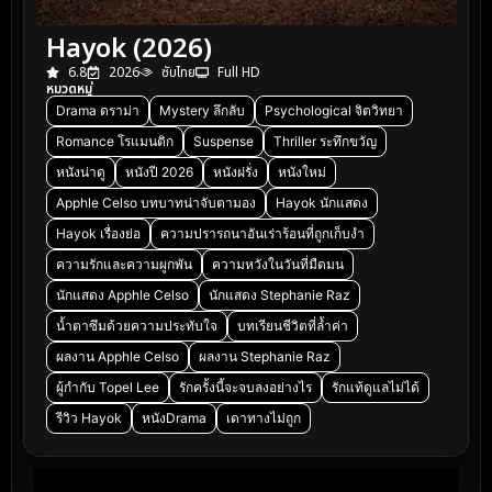
Hayok (2026)
6.8
2026
ซับไทย
Full HD
หมวดหมู่
Drama ดราม่า
Mystery ลึกลับ
Psychological จิตวิทยา
Romance โรแมนติก
Suspense
Thriller ระทึกขวัญ
หนังน่าดู
หนังปี 2026
หนังฝรั่ง
หนังใหม่
Apphle Celso บทบาทน่าจับตามอง
Hayok นักแสดง
Hayok เรื่องย่อ
ความปรารถนาอันเร่าร้อนที่ถูกเก็บงำ
ความรักและความผูกพัน
ความหวังในวันที่มืดมน
นักแสดง Apphle Celso
นักแสดง Stephanie Raz
น้ำตาซึมด้วยความประทับใจ
บทเรียนชีวิตที่ล้ำค่า
ผลงาน Apphle Celso
ผลงาน Stephanie Raz
ผู้กำกับ Topel Lee
รักครั้งนี้จะจบลงอย่างไร
รักแท้ดูแลไม่ได้
รีวิว Hayok
หนังDrama
เดาทางไม่ถูก