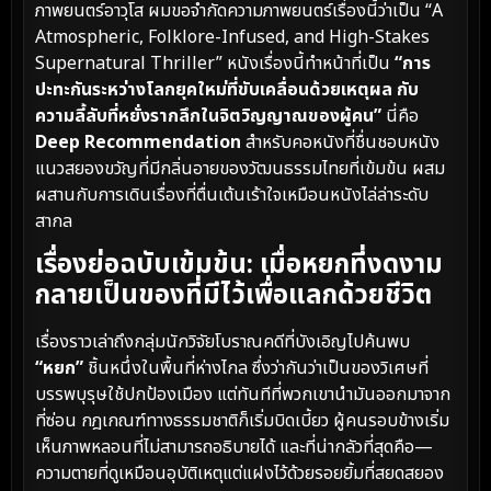
ภาพยนตร์อาวุโส ผมขอจำกัดความภาพยนตร์เรื่องนี้ว่าเป็น “A
Atmospheric, Folklore-Infused, and High-Stakes
Supernatural Thriller” หนังเรื่องนี้ทำหน้าที่เป็น
“การ
ปะทะกันระหว่างโลกยุคใหม่ที่ขับเคลื่อนด้วยเหตุผล กับ
ความลี้ลับที่หยั่งรากลึกในจิตวิญญาณของผู้คน”
นี่คือ
Deep Recommendation
สำหรับคอหนังที่ชื่นชอบหนัง
แนวสยองขวัญที่มีกลิ่นอายของวัฒนธรรมไทยที่เข้มข้น ผสม
ผสานกับการเดินเรื่องที่ตื่นเต้นเร้าใจเหมือนหนังไล่ล่าระดับ
สากล
เรื่องย่อฉบับเข้มข้น: เมื่อหยกที่งดงาม
กลายเป็นของที่มีไว้เพื่อแลกด้วยชีวิต
เรื่องราวเล่าถึงกลุ่มนักวิจัยโบราณคดีที่บังเอิญไปค้นพบ
“หยก”
ชิ้นหนึ่งในพื้นที่ห่างไกล ซึ่งว่ากันว่าเป็นของวิเศษที่
บรรพบุรุษใช้ปกป้องเมือง แต่ทันทีที่พวกเขานำมันออกมาจาก
ที่ซ่อน กฎเกณฑ์ทางธรรมชาติก็เริ่มบิดเบี้ยว ผู้คนรอบข้างเริ่ม
เห็นภาพหลอนที่ไม่สามารถอธิบายได้ และที่น่ากลัวที่สุดคือ—
ความตายที่ดูเหมือนอุบัติเหตุแต่แฝงไว้ด้วยรอยยิ้มที่สยดสยอง