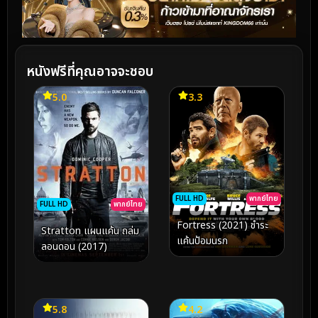
หนังฟรีที่คุณอาจจะชอบ
5.0
3.3
FULL HD
พากย์ไทย
FULL HD
พากย์ไทย
Fortress (2021) ชำระ
Stratton แผนแค้น ถล่ม
แค้นป้อมนรก
ลอนดอน (2017)
5.8
4.2