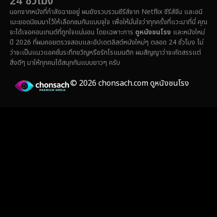
24 ชั่วโมง
Family ครอบครัว
(371)
นอกจากหนังที่กำลังฉายอยู่ ผมยังรวบรวมซีรีส์จาก Netflix ซีรีส์จีน และอนิ
เมะยอดนิยมมาไว้ให้เลือกชมกันแบบจุใจ เพื่อให้มั่นใจว่าทุกครั้งที่แวะมาที่นี่ คุณ
Fantasy จินตนาการ
(336)
จะได้เจอคอนเทนต์ที่ถูกใจแน่นอน โดยเฉพาะการ
ดูหนังชนโรง
และหนังใหม่
ปี 2026 ที่ผมคอยตรวจสอบและอัปเดตลิสต์หนังใหม่ๆ ตลอด 24 ชั่วโมง ไม่
Fiction
(14)
ว่าจะเป็นแนวแอคชั่นระทึกขวัญหรือรักโรแมนติก ผมสัญญาว่าจะคัดสรรแต่
สิ่งดีๆ มาให้ทุกคนได้สนุกกันแบบยาวๆ ครับ
Film
(59)
© 2026 chonsach.com ดูหนังชนโรง
Gothic
(4)
Grief
(8)
HBO GO
(7)
HBO Max
(3)
Healing
(17)
Heist
(27)