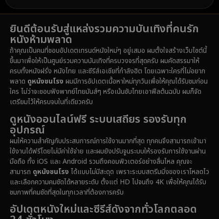
1989
1988
1986
Detective สืบสวน
(76)
ยินดีต้อนรับสู่แหล่งรวมความบันเทิงที่คนรัก
1985
1983
1982
หนังห้ามพลาด
1981
1978
1974
Disaster
(14)
ถ้าคุณเป็นคนที่ชอบอัปเดตเทรนด์หนังใหม่ๆ อยู่เสมอ ผมตั้งใจสร้างเว็บไซต์นี้
1971
1962
1953
ขึ้นมาเพื่อให้เป็นศูนย์รวมความบันเทิงที่ครบวงจรที่สุดครับ ผมคัดสรรมาให้
Disney+
(5)
ครบทั้งหนังฝรั่ง หนังไทย และซีรีส์เอเชียที่กำลังฮิต โดยเฉพาะใครที่ไม่อยาก
พลาด
ดูหนังชนโรง
ผมมีการอัปเดตเนื้อหาใหม่ทุกวันเพื่อให้คุณได้รับชมก่อน
Documentary สารคดี
(92)
ใคร ไม่ว่าจะชอบฟังพากย์ไทยมันส์ๆ หรือเน้นซับไทยเอาฟีลต้นฉบับ ผมก็จัด
เตรียมไว้ให้ครบจบในที่เดียวครับ
Drama ดราม่า
(1,512)
ดูหนังออนไลน์ฟรี ระบบเสถียร รองรับทุก
อุปกรณ์
Dystopian
(16)
ผมให้ความสำคัญกับประสบการณ์การใช้งานมากที่สุด ทุกคนจึงสามารถเข้ามา
ใช้งานได้ฟรีโดยไม่มีค่าใช้จ่าย และผมยังปรับจูนระบบให้รองรับการใช้งานผ่าน
Emotional
(61)
มือถือ ทั้ง iOS และ Android รวมถึงคอมพิวเตอร์อย่างลื่นไหล คุณจะ
สามารถ
ดูหนังชนโรง
ได้แบบไม่มีสะดุด เพราะระบบสตรีมมิ่งของเราโหลดไว
Epic มหากาพย์
(228)
และเลือกความคมชัดได้หลายระดับ ตั้งแต่ HD ไปจนถึง 4K เพื่อให้คุณได้รับ
ชมภาพที่คมชัดที่สุดในทุกเวลาที่ต้องการครับ
Erotic
(37)
อัปเดตหนังใหม่และซีรีส์ดังจากทั่วโลกตลอด