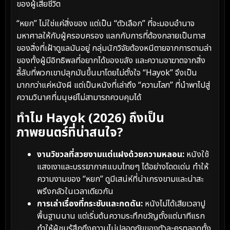
ของผู้เสียชีวิต
“หยก” ไม่ใช่แค่สิ่งของ แต่เป็น “ตัวเลือก” ที่จะมอบอำนาจ
มหาศาลให้กับผู้ครอบครอง แลกกับการที่ต้องกลายเป็นทาส
ของสิ่งที่เฝ้าดูแลมันอยู่ กลุ่มนักวิจัยต้องหนีตายจากการตามล่า
ของทั้งผู้มีอิทธิพลที่อยากได้ของขลัง และความอาฆาตจากสิ่ง
ลี้ลับที่พวกเขาปลุกมันขึ้นมาโดยไม่ตั้งใจ “Hayok” จึงเป็น
มากกว่าแค่หนังผี แต่เป็นหนังที่เล่าถึง “ความโลภ” ที่นำพาไปสู่
ความวินาศที่มนุษย์ไม่สามารถควบคุมได้
ทำไม Hayok (2026) ถึงเป็น
ภาพยนตร์ที่น่าสนใจ?
งานวิชวลที่สวยงามแต่แฝงด้วยความหลอน:
หนังใช้
แสงเงาและบรรยากาศแบบไทยๆ ได้อย่างโดดเด่น ทำให้
ความงามของ “หยก” ดูมีเสน่ห์ที่น่าเกรงขามและน่าสะ
พรึงกลัวในเวลาเดียวกัน
การเล่าเรื่องที่กระชับและกดดัน:
หนังไม่ได้เสียเวลาปู
พื้นฐานนาน แต่เริ่มต้นความระทึกขวัญตั้งแต่นาทีแรก
ทำให้ผู้ชมรู้สึกถึงความไม่ปลอดภัยของตัวละครตลอดทั้ง