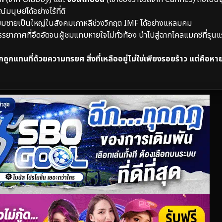
ุษย์ได้อย่างไร้ที่ติ
มชายเป็นใหญ่ในสังคมเกาหลีช่วงวิกฤต IMF ได้อย่างแหลมคม
รยากาศที่อึดอัดจนผู้ชมแทบหายใจไม่ทั่วท้อง นำไปสู่ฉากไคลแมกซ์ที่รุน
ถูกแทนที่ด้วยความทรยศ สิ่งที่เหลืออยู่ไม่ใช่เพียงรอยร้าว แต่คือหา