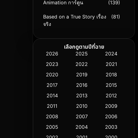
Animation การ์ตูน
(139)
Based on a True Story เรื่อง
(81)
จริง
Based on Novel
(9)
เลือกดูตามปีที่ฉาย
Biography ชีวิตจริง
(76)
2026
2025
2024
2023
2022
2021
Black Comedy
(316)
2020
2019
2018
Classic หนังคลาสสิก
(50)
2017
2016
2015
Comedy ตลก
(443)
2014
2013
2012
2011
2010
2009
Coming-of-age ชีวิตวัยรุ่น
(61)
2008
2007
2006
Crime อาชญากรรม
(518)
2005
2004
2003
Cult Film
2002
2001
2000
(5)