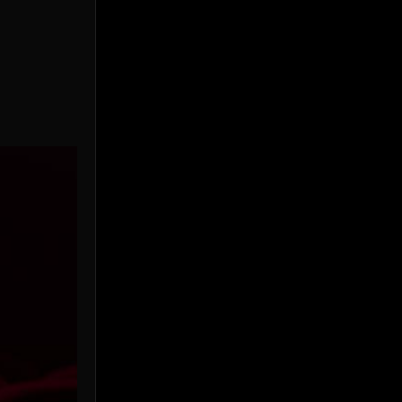
Prime Video
(24)
Psychological จิตวิทยา
(926)
Rescue กู้ภัย
(12)
Revenge
(38)
Road Trip
(8)
Romance โรแมนติก
(354)
Romantic
(142)
Romantic Comedy
(176)
Satire
(12)
School
(6)