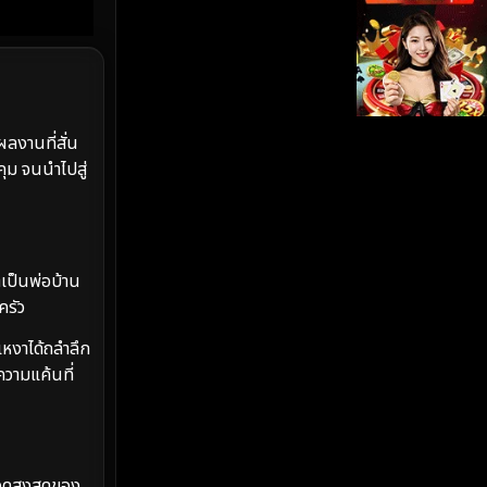
iQIYI
(19)
Kids
(17)
LGBTQ
(5)
ลงานที่สั่น
ุม จนนำไปสู่
Love
(26)
Martial
(6)
เป็นพ่อบ้าน
Martial Arts
(35)
ครัว
marvel
(2)
มเหงาได้ถลำลึก
ความแค้นที่
Melodrama
(6)
Military
(8)
ุดสูงสุดของ