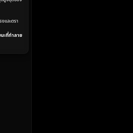
MONOMAX
(2)
Monster
(25)
แรงและตรา
Movie Collection
(2)
ยนะที่ทำลาย
Musical เพลง
(67)
Mystery ลึกลับ
(375)
nature
(4)
Parody
(3)
Period ย้อนยุค
(98)
Political การเมือง
(20)
Political การเมือง
(40)