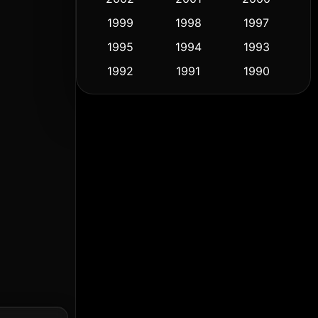
1999
1998
1997
Culture
(9)
1995
1994
1993
Dance เต้น
(10)
1992
1991
1990
1989
1988
1986
Detective สืบสวน
(59)
1985
1983
1982
Detective สืบสวน
(74)
1981
1978
1974
Disaster
(14)
1971
1962
1953
Disney+
(5)
Documentary สารคดี
(91)
Drama ดราม่า
(1,485)
Dystopian
(16)