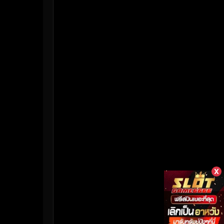
HBO Max
(3)
Healing
(17)
Heist
(26)
Historical
(7)
History ประวัติศาสตร์
(55)
Holiday
(3)
Horror สยองขวัญ
(392)
Human
(50)
X
Inspirational แรงบันดาลใจ
(158)
Investigation
(33)