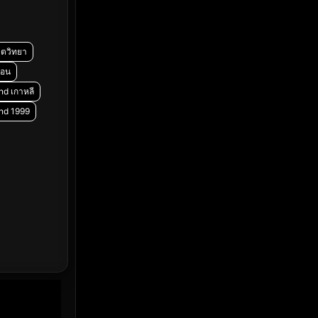
Emotional
(61)
Epic มหากาพย์
(222)
ิตวิทยา
Erotic
(37)
ยอน
nd เกาหลี
Family ครอบครัว
(365)
End 1999
Fantasy จินตนาการ
(329)
Fiction
(14)
Film
(59)
Gothic
(4)
Grief
(8)
HBO GO
(7)