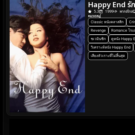
Happy End รัก
5.3
1999
พากย์ไทย
หมวดหมู่
Classic หนังคลาสสิก
Cr
Revenge
Romance โรแ
ชเวมินซิก
ดูหนัง Happy 
วิเคราะห์หนัง Happy End
เสียงหัวเราะที่ไม่สิ้นสุด