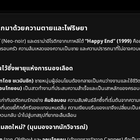
ลกมาด้วยความตายและไฟริษยา
 (Neo-noir) และดราม่าอีโรติกจากเกาหลีใต้
“Happy End” (1999)
คือผ
ครอบครัว ความล้มเหลวของความเป็นชาย และความปรารถนาที่ไม่อาจควบค
อนไว้ซึ่งพายุแห่งการนองเลือด
บทโดย ชเวมินซิก)
ชายหนุ่มผู้อ่อนโยนต้องกลายเป็นคนว่างงานและใช้ชีวิต
จอนโทยอน)
เป็นสาวทำงานที่ประสบความสำเร็จและเป็นเสาหลักของครอบ
เก่ากับอดีตคนรักอย่าง
คิมอิลบอม
ความสัมพันธ์ลึกซึ้งที่เริ่มต้นจากควา
ี่บดขยี้ศักดิ์ศรีของเขาจนหมดสิ้น ความเงียบขรึมของเขาจึงเปลี่ยนเป็น
ันหวนกลับ นำไปสู่บทสรุปที่ยากจะลืมเลือน
มสดใหม่? (มุมมองจากนักวิจารณ์)
ิก
(จาก
Oldboy
) และ
จอนโทยอน
(เจ้าของรางวัลจาก Cannes) ถือเป็นจ