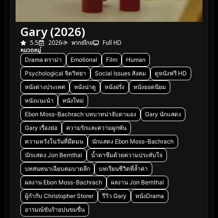
Gary (2026)
5.5
2026
พากย์ไทย
Full HD
หมวดหมู่
Drama ดราม่า
Emotional
Film
Human
Psychological จิตวิทยา
Social Issues สังคม
ดูหนังฟรี HD
หนังต่างประเทศ
หนังน่าดู
หนังฝรั่ง
หนังยอดนิยม
หนังแนะนำ
หนังใหม่
Ebon Moss-Bachrach บทบาทน่าจับตามอง
Gary นักแสดง
Gary เรื่องย่อ
ความรักและความผูกพัน
ความหวังในวันที่มืดมน
นักแสดง Ebon Moss-Bachrach
นักแสดง Jon Bernthal
น้ำตาซึมด้วยความประทับใจ
บทสนทนาเฉียบคมบาดลึก
บทเรียนชีวิตที่ล้ำค่า
ผลงาน Ebon Moss-Bachrach
ผลงาน Jon Bernthal
ผู้กำกับ Christopher Storer
รีวิว Gary
หนังDrama
อารมณ์ขันร้ายปนขมขื่น