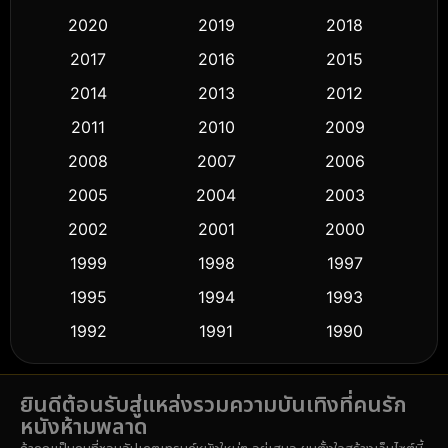
Classic หนังคลาสสิก
(50)
2020
2019
2018
2017
2016
2015
Comedy ตลก
(433)
2014
2013
2012
Coming-of-age ชีวิตวัยรุ่น
(61)
2011
2010
2009
Crime อาชญากรรม
(511)
2008
2007
2006
2005
2004
2003
Cult Film
(5)
2002
2001
2000
Culture
(9)
1999
1998
1997
Dance เต้น
1995
1994
1993
(10)
1992
1991
1990
Detective สืบสวน
(58)
1989
1988
1986
Detective สืบสวน
(72)
ยินดีต้อนรับสู่แหล่งรวมความบันเทิงที่คนรัก
1985
1983
1982
หนังห้ามพลาด
1981
1978
1974
Disaster
(14)