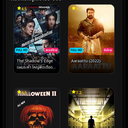
4.5
3.7
FULL HD
พากย์ไทย
FULL HD
ซับไทย
The Shadow’s Edge
Aaraattu (2022)
แผนระห่ำ ใหญ่ฟัดเดือด
(2025)
4.5
7.2