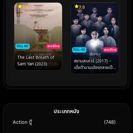
7.4
7.0
FULL HD
พากย์ไทย
FULL HD
พากย์ไทย
The Last Breath of
สยามสแควร์ (2017) –
Sam Yan (2023)
เมื่อตำนานเมืองกลายเป็น
ความจริงที่ตามหลอก
หลอนในเขาวงกตแห่งวัย
เยาว์
ประเภทหนัง
Action บู๊
(748)