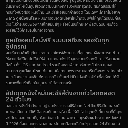
ถ้าคุณเป็นคนที่ชอบอัปเดตเทรนด์หนังใหม่ๆ อยู่เสมอ ผมตั้งใจสร้างเว็บไซต์นี้
1971
1962
1953
ขึ้นมาเพื่อให้เป็นศูนย์รวมความบันเทิงที่ครบวงจรที่สุดครับ ผมคัดสรรมาให้
Disney+
(5)
ครบทั้งหนังฝรั่ง หนังไทย และซีรีส์เอเชียที่กำลังฮิต โดยเฉพาะใครที่ไม่อยาก
พลาด
ดูหนังชนโรง
ผมมีการอัปเดตเนื้อหาใหม่ทุกวันเพื่อให้คุณได้รับชมก่อน
Documentary สารคดี
(91)
ใคร ไม่ว่าจะชอบฟังพากย์ไทยมันส์ๆ หรือเน้นซับไทยเอาฟีลต้นฉบับ ผมก็จัด
เตรียมไว้ให้ครบจบในที่เดียวครับ
Drama ดราม่า
(1,459)
ดูหนังออนไลน์ฟรี ระบบเสถียร รองรับทุก
อุปกรณ์
Dystopian
(16)
ผมให้ความสำคัญกับประสบการณ์การใช้งานมากที่สุด ทุกคนจึงสามารถเข้ามา
ใช้งานได้ฟรีโดยไม่มีค่าใช้จ่าย และผมยังปรับจูนระบบให้รองรับการใช้งานผ่าน
Emotional
(61)
มือถือ ทั้ง iOS และ Android รวมถึงคอมพิวเตอร์อย่างลื่นไหล คุณจะ
สามารถ
ดูหนังชนโรง
ได้แบบไม่มีสะดุด เพราะระบบสตรีมมิ่งของเราโหลดไว
Epic มหากาพย์
(219)
และเลือกความคมชัดได้หลายระดับ ตั้งแต่ HD ไปจนถึง 4K เพื่อให้คุณได้รับ
ชมภาพที่คมชัดที่สุดในทุกเวลาที่ต้องการครับ
Erotic
(37)
อัปเดตหนังใหม่และซีรีส์ดังจากทั่วโลกตลอด
24 ชั่วโมง
Family ครอบครัว
(359)
นอกจากหนังที่กำลังฉายอยู่ ผมยังรวบรวมซีรีส์จาก Netflix ซีรีส์จีน และอนิ
เมะยอดนิยมมาไว้ให้เลือกชมกันแบบจุใจ เพื่อให้มั่นใจว่าทุกครั้งที่แวะมาที่นี่ คุณ
Fantasy จินตนาการ
(324)
จะได้เจอคอนเทนต์ที่ถูกใจแน่นอน โดยเฉพาะการ
ดูหนังชนโรง
และหนังใหม่
ปี 2026 ที่ผมคอยตรวจสอบและอัปเดตลิสต์หนังใหม่ๆ ตลอด 24 ชั่วโมง ไม่
Fiction
(14)