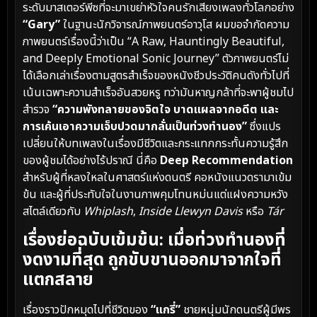
ระดับมาสเตอร์พีซที่จะมาเขย่าหัวใจคนรักเสียงเพลงทั่วโลกอย่าง
“Gary”
ในฐานะนักวิจารณ์ภาพยนตร์อาวุโส ผมขอจำกัดความ
ภาพยนตร์เรื่องนี้ว่าเป็น “A Raw, Hauntingly Beautiful,
and Deeply Emotional Sonic Journey” ตัวภาพยนตร์ไม่
ได้เลือกเล่าเรื่องตามสูตรสำเร็จของหนังชีวประวัติคนดังทั่วไปที่
เน้นเฉพาะความสำเร็จอันสวยหรู ทว่ามันหาญกล้าที่จะพาผู้ชมไป
สำรวจ
“ความพังทลายของจิตใจ บาดแผลจากอดีต และ
การเค้นเอาความเจ็บปวดมากลั่นเป็นท่วงทำนอง”
ซึ่งแปร
เปลี่ยนให้บทเพลงในเรื่องมีชีวิตและกระแทกกระทั้นความรู้สึก
ของผู้ชมได้อย่างไร้ปราณี นี่คือ
Deep Recommendation
สำหรับผู้ที่หลงใหลในศาสตร์แห่งดนตรี คอหนังแนวดรามาเข้ม
ข้น และผู้ที่ประทับใจในงานภาพคุมโทนหม่นแต่แฝงความหวัง
สไตล์เดียวกับ
Whiplash
,
Inside Llewyn Davis
หรือ
Tár
เรื่องย่อฉบับเข้มข้น: เมื่อท่วงทำนองที่
งดงามที่สุด ถูกขับขานออกมาจากใจที่
แตกสลาย
เรื่องราวปักหมุดไปที่ชีวิตของ
“แกรี่”
ชายหนุ่มนักดนตรีผู้มีพร