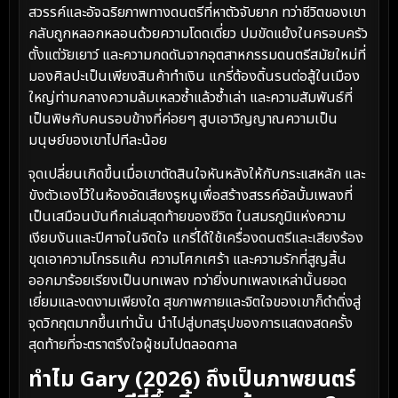
สวรรค์และอัจฉริยภาพทางดนตรีที่หาตัวจับยาก ทว่าชีวิตของเขา
กลับถูกหลอกหลอนด้วยความโดดเดี่ยว ปมขัดแย้งในครอบครัว
ตั้งแต่วัยเยาว์ และความกดดันจากอุตสาหกรรมดนตรีสมัยใหม่ที่
มองศิลปะเป็นเพียงสินค้าทำเงิน แกรี่ต้องดิ้นรนต่อสู้ในเมือง
ใหญ่ท่ามกลางความล้มเหลวซ้ำแล้วซ้ำเล่า และความสัมพันธ์ที่
เป็นพิษกับคนรอบข้างที่ค่อยๆ สูบเอาวิญญาณความเป็น
มนุษย์ของเขาไปทีละน้อย
จุดเปลี่ยนเกิดขึ้นเมื่อเขาตัดสินใจหันหลังให้กับกระแสหลัก และ
ขังตัวเองไว้ในห้องอัดเสียงรูหนูเพื่อสร้างสรรค์อัลบั้มเพลงที่
เป็นเสมือนบันทึกเล่มสุดท้ายของชีวิต ในสมรภูมิแห่งความ
เงียบงันและปีศาจในจิตใจ แกรี่ได้ใช้เครื่องดนตรีและเสียงร้อง
ขุดเอาความโกรธแค้น ความโศกเศร้า และความรักที่สูญสิ้น
ออกมาร้อยเรียงเป็นบทเพลง ทว่ายิ่งบทเพลงเหล่านั้นยอด
เยี่ยมและงดงามเพียงใด สุขภาพกายและจิตใจของเขาก็ดำดิ่งสู่
จุดวิกฤตมากขึ้นเท่านั้น นำไปสู่บทสรุปของการแสดงสดครั้ง
สุดท้ายที่จะตราตรึงใจผู้ชมไปตลอดกาล
ทำไม Gary (2026) ถึงเป็นภาพยนตร์