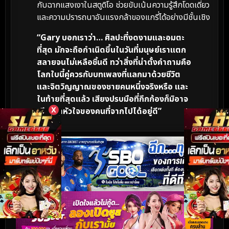
กับฉากแสงเงาในสตูดิโอ ช่วยขับเน้นความรู้สึกโดดเดี่ยว
และความปรารถนาอันแรงกล้าของแกรี่ได้อย่างมีชั้นเชิง
“Gary บอกเราว่า… ศิลปะที่งดงามและอมตะ
ที่สุด มักจะถือกำเนิดขึ้นในวันที่มนุษย์เราแตก
สลายจนไม่เหลือชิ้นดี ทว่าสิ่งที่น่าตั้งคำถามคือ
โลกใบนี้คู่ควรกับบทเพลงที่แลกมาด้วยชีวิต
และจิตวิญญาณของชายคนหนึ่งจริงหรือ และ
ในท้ายที่สุดแล้ว เสียงปรบมือที่กึกก้องก็มิอาจ
X
เยียวยาหัวใจของคนที่จากไปได้อยู่ดี”