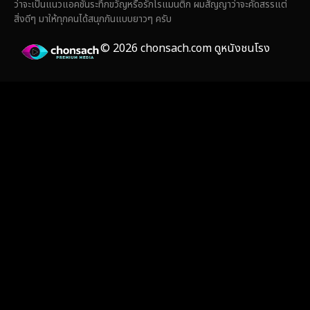
ว่าจะเป็นแนวแอคชั่นระทึกขวัญหรือรักโรแมนติก ผมสัญญาว่าจะคัดสรรแต่
สิ่งดีๆ มาให้ทุกคนได้สนุกกันแบบยาวๆ ครับ
Film
(59)
© 2026 chonsach.com ดูหนังชนโรง
Gothic
(4)
Grief
(8)
HBO GO
(7)
HBO Max
(3)
Healing
(17)
Heist
(26)
Historical
(7)
History ประวัติศาสตร์
(55)