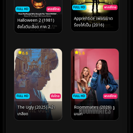
FULL HD
พากย์ไทย
FULL HD
พากย์ไทย
Apprentice เพชฌฆาต
Halloween 2 (1981)
ร้องไห้เป็น (2016)
ฮัลโลวีนเลือด ภาค 2
6.6
5.6
FULL HD
ซับไทย
FULL HD
พากย์ไทย
The Ugly (2025) หน้า
Roommates (2026) รู
เกลียด
มเมท