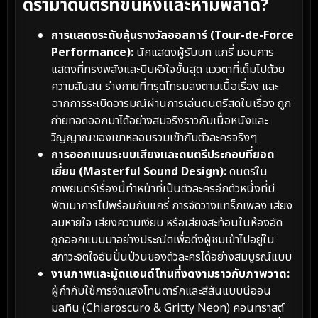
ดรามาดนตรีที่ขึ้นหิ้งและห้ามพลาด?
การแสดงระดับลุ้นรางวัลออสการ์ (Tour-de-Force
Performance):
นักแสดงผู้รับบท แกรี่ มอบการ
แสดงที่ทรงพลังและบีบหัวใจขั้นสุด แววตาที่เต็มไปด้วย
ความสับสน ร่างกายที่ทรุดโทรมลงตามเนื้อเรื่อง และ
ฉากการระเบิดอารมณ์ผ่านการเล่นดนตรีสดในเรื่อง ถูก
ถ่ายทอดออกมาได้อย่างสมจริงราวกับเนื้อหนังและ
วิญญาณของเขาหลอมรวมเข้ากับตัวละครจริงๆ
การออกแบบระบบเสียงและดนตรีประกอบที่ยอด
เยี่ยม (Masterful Sound Design):
ดนตรีใน
ภาพยนตร์เรื่องนี้ทำหน้าที่เป็นตัวละครอีกตัวหนึ่งที่มี
พัฒนาการไปพร้อมกับแกรี่ การจัดวางแทร็กเพลง เสียง
ลมหายใจ เสียงความเงียบ หรือเสียงสะท้อนในห้องอัด
ถูกออกแบบมาอย่างประณีตเพื่อดึงผู้ชมเข้าไปอยู่ใน
สภาวะจิตใจอันปั่นป่วนของตัวละครได้อย่างสมบูรณ์แบบ
งานภาพและมู้ดแอนด์โทนที่งดงามราวกับภาพวาด:
ผู้กำกับใช้การจัดแสงโทนดาร์กและสีสันแบบนีออน
มลทิน (Chiaroscuro & Gritty Neon) คอนทราสต์