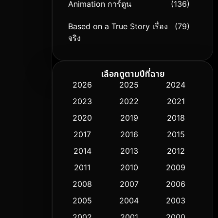
Animation การ์ตูน
(136)
Based on a True Story เรื่อง
(79)
จริง
Based on Novel
(9)
เลือกดูตามปีที่ฉาย
Biography ชีวิตจริง
(74)
2026
2025
2024
2023
2022
2021
Black Comedy
(294)
2020
2019
2018
Classic หนังคลาสสิก
(50)
2017
2016
2015
Comedy ตลก
(426)
2014
2013
2012
2011
2010
2009
Coming-of-age ชีวิตวัยรุ่น
(59)
2008
2007
2006
Crime อาชญากรรม
(503)
2005
2004
2003
Cult Film
2002
2001
2000
(5)