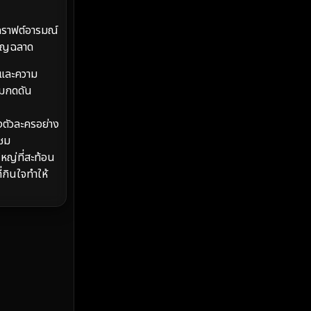
MONOMAX
(2)
คราฟต์อารมณ์
Monster
(25)
งชาญฉลาด
Movie Collection
(2)
 และความ
ามกดดัน
Musical เพลง
(66)
ตัวละครอย่าง
Mystery ลึกลับ
(369)
้ชม
หญ่ที่สะท้อน
nature
(4)
่กินใจทำให้
Parody
(3)
Period ย้อนยุค
(96)
Political การเมือง
(20)
Political การเมือง
(40)