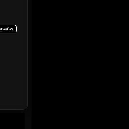
Emotional
(61)
Epic มหากาพย์
(216)
Erotic
(36)
พากย์ไทย
Family ครอบครัว
(358)
Fantasy จินตนาการ
(316)
Fiction
(14)
Film
(59)
Gothic
(4)
Grief
(8)
HBO GO
(7)