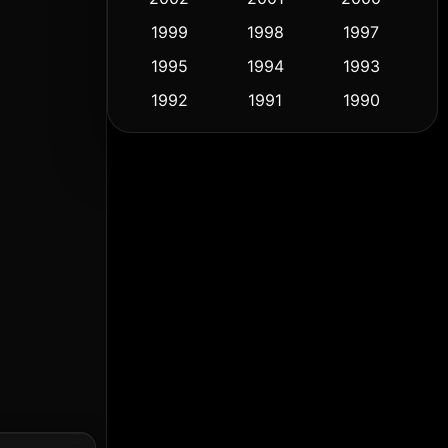
1999
1998
1997
Culture
(9)
1995
1994
1993
Dance เต้น
(10)
1992
1991
1990
1989
1988
1986
Detective สืบสวน
(57)
1985
1983
1982
Detective สืบสวน
(70)
1981
1978
1974
Disaster
(14)
1971
1962
1953
Disney+
(5)
Documentary สารคดี
(90)
Drama ดราม่า
(1,434)
Dystopian
(16)