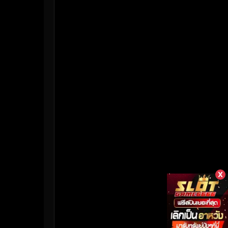
HBO Max
(3)
Healing
(17)
Heist
(26)
Historical
(7)
History ประวัติศาสตร์
(55)
Holiday
(3)
Horror สยองขวัญ
(382)
Human
(50)
X
Inspirational แรงบันดาลใจ
(158)
Investigation
(33)