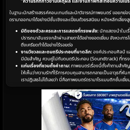
“ความรักที่ก้าวข้ามเหตุผล และงานภาพที่สะท้อนความเ
ในฐานะนักสร้างสรรค์คอนเทนต์และนักวิจารณ์ภาพยนตร์ ขอยกย่อ
ดรามาออกมาได้อย่างมีชั้นเชิงและเปี่ยมด้วยรสนิยม หนังหลีกเลี่ยง
มิติของตัวละครและการแสดงที่ทรงพลัง:
นักแสดงนำในเรื
ปรารถนาอันแรงกล้าผ่านสายตาได้อย่างยอดเยี่ยม จังหวะการ
ตึงเครียดทำได้อย่างไร้รอยต่อ
งานวิชวลและดนตรีประกอบที่บาดลึก:
องค์ประกอบศิลป์ แส
มีนัยสำคัญ ควบคู่ไปกับดนตรีประกอบ (Soundtrack) ที่ทรงพล
แก่นเรื่องที่ชวนตั้งคำถาม:
ภาพยนตร์เรื่องนี้ตั้งคำถามสำคัญ
ให้เห็นว่าความรักที่ไร้การควบคุมสามารถกลายเป็นอาวุธที่หั
เราปฏิเสธไม่ได้เลยว่า นี่คือภาพยนตร์ดรามาโรแมนติกชั้นเยี่