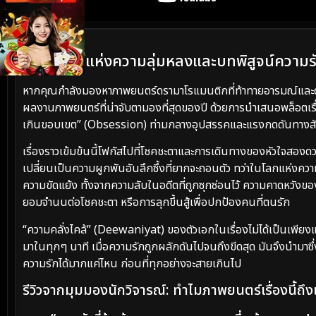
เนื้อเรื่องย่อ
มหากาพย์แห่งความลุ่มหลงและบทพิสูจน์ความรั
หากคุณกำลังมองหาภาพยนตร์ดรามาโรแมนติกที่ท้าทายอารมณ์และดำดิ
ผลงานภาพยนตร์ที่น่าจับตามองที่สุดของปี ด้วยการนำเสนอพล็อตเรื่อ
เกินขอบเขต” (Obsession) ท่ามกลางอุปสรรคและแรงกดดันทางสัง
เรื่องราวเข้มข้นนี้โฟกัสไปที่โชคชะตาและการเดินทางของหัวใจสองดวงท
เปลี่ยนเป็นความผูกพันอันลึกซึ้งที่ยากจะถอนตัว ทว่าในโลกแห่งค
ความขัดแย้ง ทั้งจากความลับในอดีตที่ถูกซุกซ่อนไว้ ความคาดหวังข
ยอมจำนนต่อโชคชะตา หรือการลุกขึ้นสู้เพื่อปกป้องคนที่ตนรัก
“ความคลั่งไคล้” (Deewaniyat) ของตัวเอกในเรื่องไม่ได้เป็นเพียงแค่
มาในทุกๆ นาที เมื่อความรักถูกผลักดันไปจนถึงขีดสุด มันจึงนำมาซึ
ความรักได้มากแค่ไหน ก่อนที่ทุกอย่างจะสายเกินไป
รีวิวจากมุมมองนักวิจารณ์: ทำไมภาพยนตร์เรื่องนี้ถึ