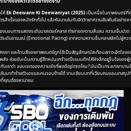
ปราะบางของหัวใจได้อย่างงดงาม”
งให้
Ek Deewane Ki Deewaniyat (2025)
เป็นหนึ่งในภาพยนตร์ที่
สูตรสำเร็จของหนังรักทั่วไป แล้วหันมาเล่นกับจิตวิทยาความสัมพันธ์อย่า
่องมอบการแสดงระดับมาสเตอร์คลาส ถ่ายทอดความสับสน ความเจ็บปวด
ไต่ระดับอารมณ์ (Emotional Pacing) จากความหวานชื่นคลาสสิกไปสู่คว
งเงา และโทนสีของภาพยนตร์ถูกใช้เป็นสัญลักษณ์สะท้อนสภาวะจิตใจของ
ัง ช่วยขับเน้นความรู้สึกหม่นเศร้าแต่โรแมนติกให้ฝังลึกอยู่ในใจของผู
กับเราว่า
ขอบเขตของความรักที่พอดีอยู่ตรงไหน?
มันเป็นกระจกเงาบานใ
นกลับมาทำร้ายตัวเองและคนรอบข้างได้ งานเขียนบทที่เฉียบคมและบทสรุปที
ยมที่คุณต้องหามาชม