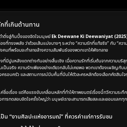
กที่เกินต้านทาน
่งสู่ก้นบึ้งของจิตใจมนุษย์
Ek Deewane Ki Deewaniyat (2025
งที่ทรงพลัง ว่าด้วยเส้นแบ่งบางๆ ระหว่าง “ความรักที่แท้จริง” กับ “คว
คมที่พร้อมจะทำลายล้างความสัมพันธ์ของพวกเขาให้พังทลาย
ี่มีปูมหลังแตกต่างกันอย่างสิ้นเชิง เมื่อความรักที่เริ่มต้นจากความบริสุ
วามเป็นจริง ความรักเพียงอย่างเดียวกลับไม่เคยพอ พวกเขาต้องเผชิญกับม
องครอบครัว และสถานการณ์บีบคั้นที่บีบให้ตัวละครหลักต้องเลือกคัดสินใจ
ชื่อเรื่อง แต่คือแรงขับเคลื่อนหลักที่ทำให้ภาพยนตร์เรื่องนี้ทวีความระท
่งการทดสอบจิตใจครั้งใหญ่ว่า มนุษย์เราจะสามารถเสียสละและยอมแลกทุกสิ่
งเป็น “งานศิลปะแห่งอารมณ์” ที่ควรค่าแก่การรับชม