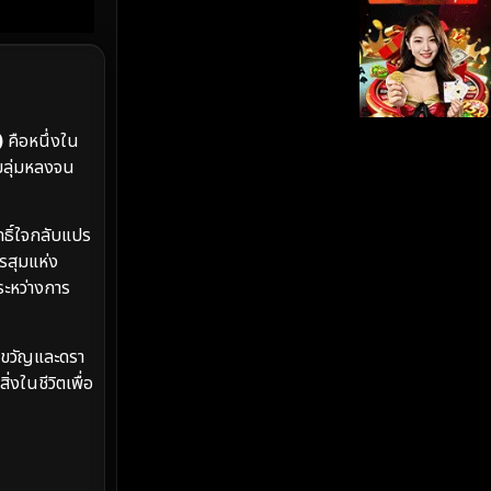
iQIYI
(19)
Kids
(17)
LGBTQ
(5)
)
คือหนึ่งใน
ามลุ่มหลงจน
Love
(26)
ทธิ์ใจกลับแปร
Martial
(6)
รสุมแห่ง
ระหว่างการ
Martial Arts
(35)
marvel
(2)
ึกขวัญและดรา
งในชีวิตเพื่อ
Melodrama
(6)
Military
(8)