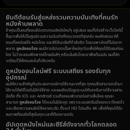
1989
1988
1986
Detective สืบสวน
(72)
ยินดีต้อนรับสู่แหล่งรวมความบันเทิงที่คนรัก
1985
1983
1982
หนังห้ามพลาด
1981
1978
1974
Disaster
(14)
ถ้าคุณเป็นคนที่ชอบอัปเดตเทรนด์หนังใหม่ๆ อยู่เสมอ ผมตั้งใจสร้างเว็บไซต์นี้
1971
1962
1953
ขึ้นมาเพื่อให้เป็นศูนย์รวมความบันเทิงที่ครบวงจรที่สุดครับ ผมคัดสรรมาให้
Disney+
(5)
ครบทั้งหนังฝรั่ง หนังไทย และซีรีส์เอเชียที่กำลังฮิต โดยเฉพาะใครที่ไม่อยาก
พลาด
ดูหนังชนโรง
ผมมีการอัปเดตเนื้อหาใหม่ทุกวันเพื่อให้คุณได้รับชมก่อน
Documentary สารคดี
(91)
ใคร ไม่ว่าจะชอบฟังพากย์ไทยมันส์ๆ หรือเน้นซับไทยเอาฟีลต้นฉบับ ผมก็จัด
เตรียมไว้ให้ครบจบในที่เดียวครับ
Drama ดราม่า
(1,459)
ดูหนังออนไลน์ฟรี ระบบเสถียร รองรับทุก
อุปกรณ์
Dystopian
(16)
ผมให้ความสำคัญกับประสบการณ์การใช้งานมากที่สุด ทุกคนจึงสามารถเข้ามา
ใช้งานได้ฟรีโดยไม่มีค่าใช้จ่าย และผมยังปรับจูนระบบให้รองรับการใช้งานผ่าน
Emotional
(61)
มือถือ ทั้ง iOS และ Android รวมถึงคอมพิวเตอร์อย่างลื่นไหล คุณจะ
สามารถ
ดูหนังชนโรง
ได้แบบไม่มีสะดุด เพราะระบบสตรีมมิ่งของเราโหลดไว
Epic มหากาพย์
(219)
และเลือกความคมชัดได้หลายระดับ ตั้งแต่ HD ไปจนถึง 4K เพื่อให้คุณได้รับ
ชมภาพที่คมชัดที่สุดในทุกเวลาที่ต้องการครับ
Erotic
(37)
อัปเดตหนังใหม่และซีรีส์ดังจากทั่วโลกตลอด