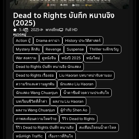
Dead to Rights บันทึก หนานจิง
(2025)
5.4
2025
พากย์ไทย
Full HD
หมวดหมู่
Action บู๊
Drama ดราม่า
History ประวัติศาสตร์
Mystery ลึกลับ
Revenge
Suspense
Thriller ระทึกขวัญ
War สงคราม
ดูหนังจีน
หนังปี 2025
หนังใหม่
Dead to Rights บันทึก หนานจิง นักแสดง
Dead to Rights เรื่องย่อ
Liu Haoran บทบาทน่าจับตามอง
ความรักและความผูกพัน
นักแสดง Liu Haoran
นักแสดง Wang Chuanjun
น้ำตาซึมด้วยความประทับใจ
บทเรียนชีวิตที่ล้ำค่า
ผลงาน Liu Haoran
ผลงาน Wang Chuanjun
ผู้กำกับ Shen Ao
ภาพสะท้อนความโหดร้าย
รีวิว Dead to Rights
รีวิว Dead to Rights บันทึก หนานจิง
สะเทือนใจจนน้ำตาไหล
หนังHigh Traffic
เรื่องราวที่กินใจ