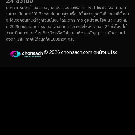
24 ชั่วโมง
Family ครอบครัว
(359)
นอกจากหนังที่กำลังฉายอยู่ ผมยังรวบรวมซีรีส์จาก Netflix ซีรีส์จีน และอนิ
เมะยอดนิยมมาไว้ให้เลือกชมกันแบบจุใจ เพื่อให้มั่นใจว่าทุกครั้งที่แวะมาที่นี่ คุณ
Fantasy จินตนาการ
(324)
จะได้เจอคอนเทนต์ที่ถูกใจแน่นอน โดยเฉพาะการ
ดูหนังชนโรง
และหนังใหม่
ปี 2026 ที่ผมคอยตรวจสอบและอัปเดตลิสต์หนังใหม่ๆ ตลอด 24 ชั่วโมง ไม่
Fiction
(14)
ว่าจะเป็นแนวแอคชั่นระทึกขวัญหรือรักโรแมนติก ผมสัญญาว่าจะคัดสรรแต่
สิ่งดีๆ มาให้ทุกคนได้สนุกกันแบบยาวๆ ครับ
Film
(59)
© 2026 chonsach.com ดูหนังชนโรง
Gothic
(4)
Grief
(8)
HBO GO
(7)
HBO Max
(3)
Healing
(17)
Heist
(26)