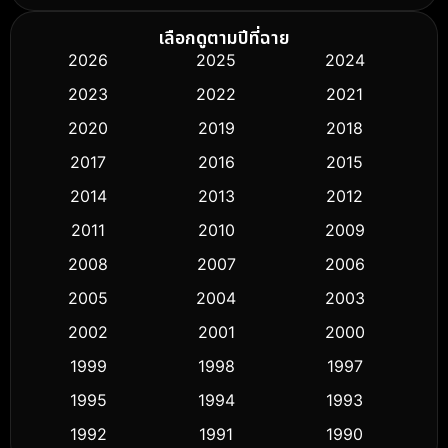
Biography ชีวิตจริง
(75)
เลือกดูตามปีที่ฉาย
2026
2025
2024
Black Comedy
(306)
2023
2022
2021
Classic หนังคลาสสิก
(50)
2020
2019
2018
2017
2016
2015
Comedy ตลก
(433)
2014
2013
2012
Coming-of-age ชีวิตวัยรุ่น
(61)
2011
2010
2009
Crime อาชญากรรม
(511)
2008
2007
2006
2005
2004
2003
Cult Film
(5)
2002
2001
2000
Culture
(9)
1999
1998
1997
Dance เต้น
1995
1994
1993
(10)
1992
1991
1990
Detective สืบสวน
(58)