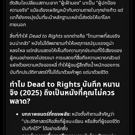
ตัดสินใจเปลี่ยนสถานะจาก “ผู้เฝ้ามอง” มาเป็น “ผู้ปกป้อง
ความจริง” แม้จะต้องเผชิญหน้ากับความตายในทุกย่างก้าว แต่
เขาก็ยังคงมุ่งมั่นที่จะนำหลักฐานเหล่านี้ส่งต่อให้แก่โลก
ภายนอก
สิ่งที่ทำให้
Dead to Rights
แตกต่างคือ “โทนภาพที่สมจริง
จนน่ากลัว” หนังไม่ได้พยายามทำให้เหตุการณ์รุนแรงดูน่า
หลงใหล แต่กลับแสดงให้เห็นถึงความทุกข์ระทมที่ไร้เสียงของ
ผู้คนอย่างตรงไปตรงมา การแสดงที่สื่อถึงความหวาดกลัวแต่
แฝงด้วยความหวังของหลี่ ทำให้ผู้ชมรู้สึกถึงน้ำหนักของการ
บันทึกประวัติศาสตร์ที่ไม่ได้มาด้วยคำพูด แต่มาด้วยชีวิต
ทำไม Dead to Rights บันทึก หนาน
จิง (2025) ถึงเป็นหนังที่คุณไม่ควร
พลาด?
บทภาพยนตร์ที่ทรงพลัง:
หนังตั้งคำถามสำคัญว่า
“ประวัติศาสตร์คือสิ่งที่ผู้ชนะเขียน หรือสิ่งที่ผู้รอดชีวิต
บันทึกไว้?” ได้อย่างลึกซึ้ง