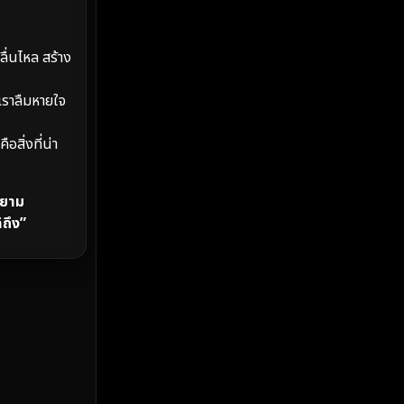
MONOMAX
(2)
Monster
(25)
่นไหล สร้าง
Movie Collection
(2)
้เราลืมหายใจ
Musical เพลง
(66)
อสิ่งที่น่า
Mystery ลึกลับ
(372)
ยายาม
nature
(4)
้ถึง”
Parody
(3)
Period ย้อนยุค
(97)
Political การเมือง
(20)
Political การเมือง
(40)