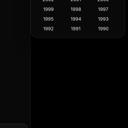
1999
1998
1997
Culture
(9)
1995
1994
1993
Dance เต้น
(10)
1992
1991
1990
1989
1988
1986
Detective สืบสวน
(58)
1985
1983
1982
Detective สืบสวน
(72)
1981
1978
1974
Disaster
(14)
1971
1962
1953
Disney+
(5)
Documentary สารคดี
(91)
Drama ดราม่า
(1,459)
Dystopian
(16)