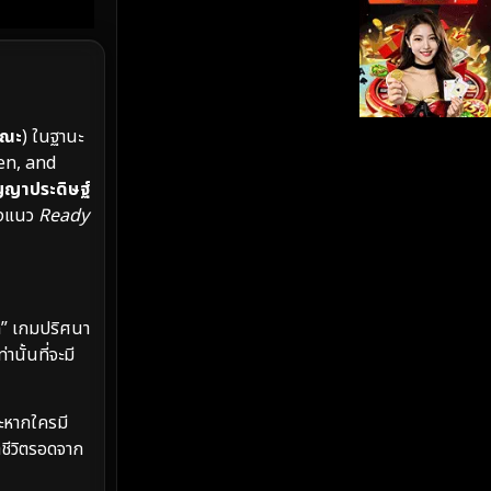
iQIYI
(19)
Kids
(17)
รณะ
) ในฐานะ
LGBTQ
(5)
ven, and
ัญญาประดิษฐ์
Love
(26)
นังแนว
Ready
Martial
(6)
Martial Arts
(35)
sa” เกมปริศนา
marvel
(2)
นั้นที่จะมี
Melodrama
(6)
ละหากใครมี
Military
(8)
าชีวิตรอดจาก