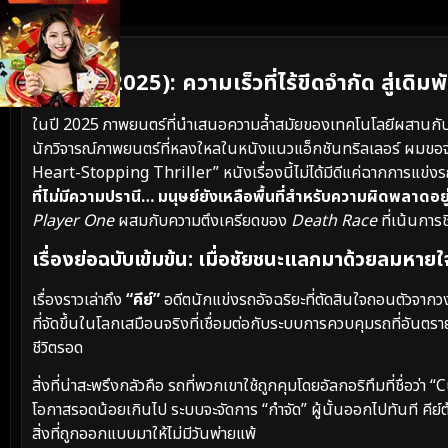
เนื้อเรื่องย่อ
Cursa (2025): ความเร็วที่ไร้ขีดจำกัด สู่เดิมพั
ในปี 2025 ภาพยนตร์ที่นำเสนอความล้ำสมัยของเทคโนโลยีผสานกั
นักวิจารณ์ภาพยนตร์ที่หลงใหลในหนังแนวแอ็กชันทริลเลอร์ ผมขอจำ
Heart-Stopping Thriller” หนังเรื่องนี้ไม่ได้มีดีแค่ฉากการแข่งรถท
ที่ไม่มีความปรานี… มนุษย์ยังเหลือพื้นที่สำหรับความผิดพลาดอยู
Player One
ผสมกับความตึงเครียดของ
Death Race
ที่เน้นการช
เรื่องย่อฉบับเข้มข้น: เมื่อชัยชนะแลกมาด้วยลมหายใ
เรื่องราวเล่าถึง
“คีย์”
อดีตนักแข่งรถอัจฉริยะที่ตัดสินใจถอนตัวจากวงก
ที่จัดขึ้นในโลกเสมือนจริงที่เชื่อมต่อกับระบบการควบคุมรถที่อันตรายท
ชีวิตรอด
สิ่งที่น่าสะพรึงกลัวคือ รถที่พวกเขาใช้ถูกคุมโดยอัลกอริทึมที่ชื่
โอกาสรอดน้อยเกินไป ระบบจะจัดการ “กำจัด” ผู้นั้นออกไปทันที คีย
สิ่งที่ถูกออกแบบมาให้ไม่มีวันพ่ายแพ้