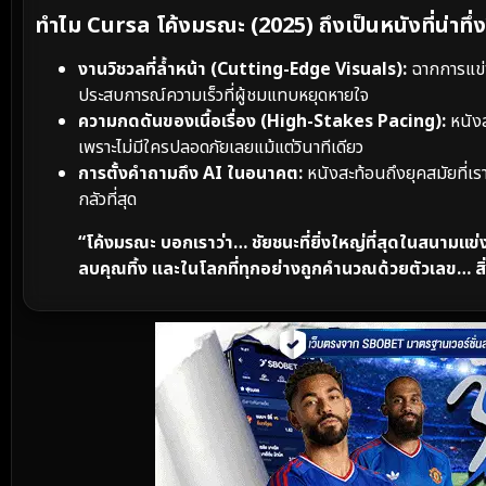
ทำไม Cursa โค้งมรณะ (2025) ถึงเป็นหนังที่น่าทึ่
งานวิชวลที่ล้ำหน้า (Cutting-Edge Visuals):
ฉากการแข่ง
ประสบการณ์ความเร็วที่ผู้ชมแทบหยุดหายใจ
ความกดดันของเนื้อเรื่อง (High-Stakes Pacing):
หนังส
เพราะไม่มีใครปลอดภัยเลยแม้แต่วินาทีเดียว
การตั้งคำถามถึง AI ในอนาคต:
หนังสะท้อนถึงยุคสมัยที่เราเ
กลัวที่สุด
“โค้งมรณะ บอกเราว่า… ชัยชนะที่ยิ่งใหญ่ที่สุดในสนามแข่ง ไ
ลบคุณทิ้ง และในโลกที่ทุกอย่างถูกคำนวณด้วยตัวเลข… สิ่งท