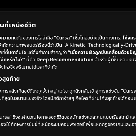
นที่เหนือชีวิต
บความกดดันของการไล่ล่าคือ
“Cursa”
(ชื่อไทยอย่างเป็นทางการ:
โค้งม
กัดความภาพยนตร์เรื่องนี้ว่าเป็น “A Kinetic, Technologically-Dri
ี่ตื่นตาตื่นใจ แต่ตั้งคำถามสำคัญว่า
“เมื่อความเร็วถูกขับเคลื่อนด้วยป
่อีกหรือไม่?”
นี่คือ
Deep Recommendation
สำหรับผู้ที่ชื่นชอบห
ิงไหวชิงพริบภายใต้เวลาที่จำกัด
จสุดท้าย
ารหลังเกิดอุบัติเหตุครั้งใหญ่ แต่เขาถูกดึงกลับเข้าสู่การแข่งขัน “Cur
ี่สุดในสนามแข่งจริง โดยมีกติกาง่ายๆ คือใครที่ผ่านโค้งสุดท้ายได้ก่อนเท่า
อว่า “Cursa” ซึ่งจะคำนวณโอกาสรอดชีวิตของนักแข่งแต่ละคนแบบเรียลไทม์ แ
์ต้องใช้ทักษะการขับขี่ที่เหนือระบบคอมพิวเตอร์ เพื่อแหกกฎของเกมและเอ