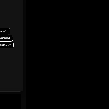
Emotional
(61)
Epic มหากาพย์
(219)
Erotic
(37)
่าตกใจ
Family ครอบครัว
(359)
วนขบคิด
ู้ไม่ยอมแพ้
Fantasy จินตนาการ
(324)
Fiction
(14)
Film
(59)
Gothic
(4)
Grief
(8)
HBO GO
(7)