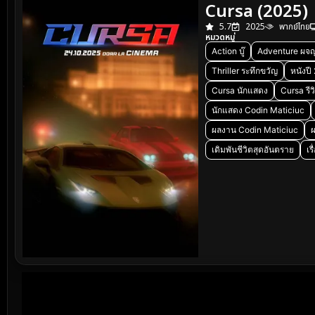
Cursa (2025)
5.7
2025
พากย์ไทย
หมวดหมู่
Action บู๊
Adventure ผจญ
Thriller ระทึกขวัญ
หนังปี
Cursa นักแสดง
Cursa รีว
นักแสดง Codin Maticiuc
ผลงาน Codin Maticiuc
ผ
เดิมพันชีวิตสุดอันตราย
เร