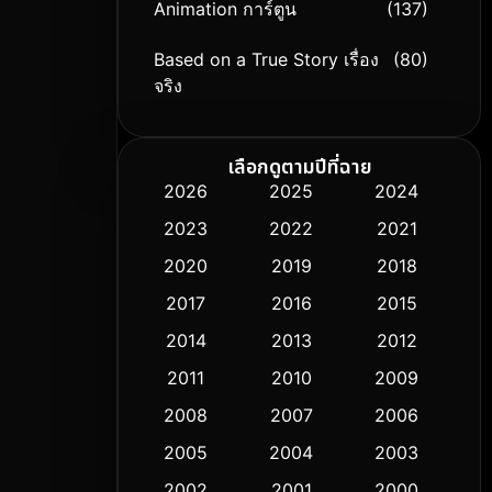
Animation การ์ตูน
(137)
Based on a True Story เรื่อง
(80)
จริง
Based on Novel
(9)
เลือกดูตามปีที่ฉาย
Biography ชีวิตจริง
(75)
2026
2025
2024
2023
2022
2021
Black Comedy
(306)
2020
2019
2018
Classic หนังคลาสสิก
(50)
2017
2016
2015
Comedy ตลก
(433)
2014
2013
2012
2011
2010
2009
Coming-of-age ชีวิตวัยรุ่น
(61)
2008
2007
2006
Crime อาชญากรรม
(511)
2005
2004
2003
Cult Film
2002
2001
2000
(5)