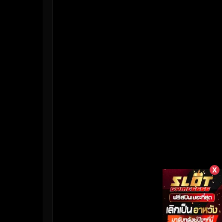
HBO Max
(3)
Healing
(17)
Heist
(26)
Historical
(7)
History ประวัติศาสตร์
(55)
Holiday
(3)
Horror สยองขวัญ
(387)
Human
(50)
X
Inspirational แรงบันดาลใจ
(158)
Investigation
(33)