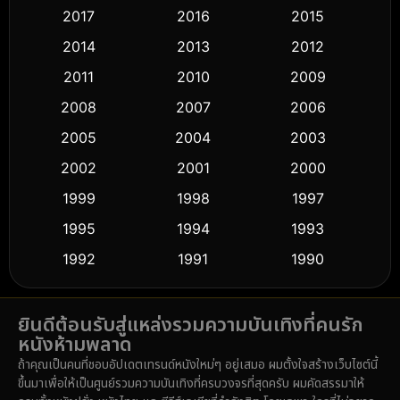
2017
2016
2015
Comedy ตลก
(433)
2014
2013
2012
Coming-of-age ชีวิตวัยรุ่น
(61)
2011
2010
2009
Crime อาชญากรรม
(511)
2008
2007
2006
2005
2004
2003
Cult Film
(5)
2002
2001
2000
Culture
(9)
1999
1998
1997
Dance เต้น
1995
1994
1993
(10)
1992
1991
1990
Detective สืบสวน
(58)
1989
1988
1986
Detective สืบสวน
(72)
ยินดีต้อนรับสู่แหล่งรวมความบันเทิงที่คนรัก
1985
1983
1982
หนังห้ามพลาด
1981
1978
1974
Disaster
(14)
ถ้าคุณเป็นคนที่ชอบอัปเดตเทรนด์หนังใหม่ๆ อยู่เสมอ ผมตั้งใจสร้างเว็บไซต์นี้
1971
1962
1953
ขึ้นมาเพื่อให้เป็นศูนย์รวมความบันเทิงที่ครบวงจรที่สุดครับ ผมคัดสรรมาให้
Disney+
(5)