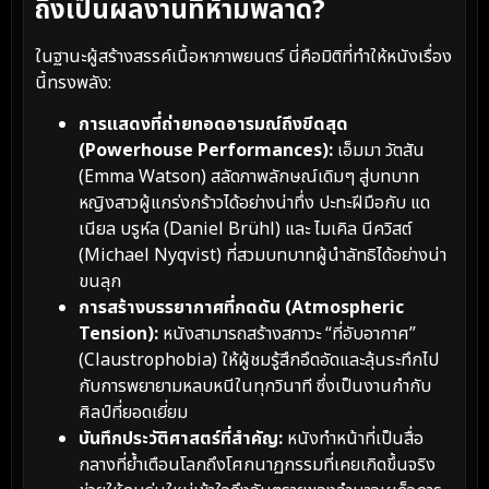
ถึงเป็นผลงานที่ห้ามพลาด?
ในฐานะผู้สร้างสรรค์เนื้อหาภาพยนตร์ นี่คือมิติที่ทำให้หนังเรื่อง
นี้ทรงพลัง:
การแสดงที่ถ่ายทอดอารมณ์ถึงขีดสุด
(Powerhouse Performances):
เอ็มมา วัตสัน
(Emma Watson) สลัดภาพลักษณ์เดิมๆ สู่บทบาท
หญิงสาวผู้แกร่งกร้าวได้อย่างน่าทึ่ง ปะทะฝีมือกับ แด
เนียล บรูห์ล (Daniel Brühl) และ ไมเคิล นีควิสต์
(Michael Nyqvist) ที่สวมบทบาทผู้นำลัทธิได้อย่างน่า
ขนลุก
การสร้างบรรยากาศที่กดดัน (Atmospheric
Tension):
หนังสามารถสร้างสภาวะ “ที่อับอากาศ”
(Claustrophobia) ให้ผู้ชมรู้สึกอึดอัดและลุ้นระทึกไป
กับการพยายามหลบหนีในทุกวินาที ซึ่งเป็นงานกำกับ
ศิลป์ที่ยอดเยี่ยม
บันทึกประวัติศาสตร์ที่สำคัญ:
หนังทำหน้าที่เป็นสื่อ
กลางที่ย้ำเตือนโลกถึงโศกนาฏกรรมที่เคยเกิดขึ้นจริง