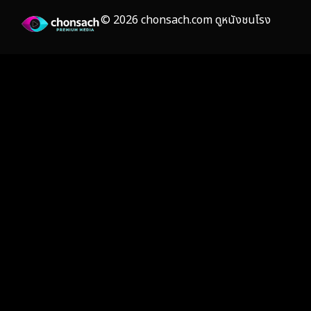
Film
(59)
© 2026 chonsach.com ดูหนังชนโรง
Gothic
(4)
Grief
(8)
HBO GO
(7)
HBO Max
(3)
Healing
(17)
Heist
(26)
Historical
(7)
History ประวัติศาสตร์
(55)
Holiday
(3)