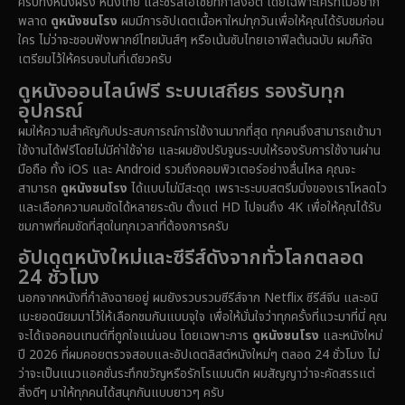
ครบทั้งหนังฝรั่ง หนังไทย และซีรีส์เอเชียที่กำลังฮิต โดยเฉพาะใครที่ไม่อยาก
พลาด
ดูหนังชนโรง
ผมมีการอัปเดตเนื้อหาใหม่ทุกวันเพื่อให้คุณได้รับชมก่อน
Documentary สารคดี
(91)
ใคร ไม่ว่าจะชอบฟังพากย์ไทยมันส์ๆ หรือเน้นซับไทยเอาฟีลต้นฉบับ ผมก็จัด
เตรียมไว้ให้ครบจบในที่เดียวครับ
Drama ดราม่า
(1,459)
ดูหนังออนไลน์ฟรี ระบบเสถียร รองรับทุก
อุปกรณ์
Dystopian
(16)
ผมให้ความสำคัญกับประสบการณ์การใช้งานมากที่สุด ทุกคนจึงสามารถเข้ามา
ใช้งานได้ฟรีโดยไม่มีค่าใช้จ่าย และผมยังปรับจูนระบบให้รองรับการใช้งานผ่าน
Emotional
(61)
มือถือ ทั้ง iOS และ Android รวมถึงคอมพิวเตอร์อย่างลื่นไหล คุณจะ
สามารถ
ดูหนังชนโรง
ได้แบบไม่มีสะดุด เพราะระบบสตรีมมิ่งของเราโหลดไว
Epic มหากาพย์
(219)
และเลือกความคมชัดได้หลายระดับ ตั้งแต่ HD ไปจนถึง 4K เพื่อให้คุณได้รับ
ชมภาพที่คมชัดที่สุดในทุกเวลาที่ต้องการครับ
Erotic
(37)
อัปเดตหนังใหม่และซีรีส์ดังจากทั่วโลกตลอด
24 ชั่วโมง
Family ครอบครัว
(359)
นอกจากหนังที่กำลังฉายอยู่ ผมยังรวบรวมซีรีส์จาก Netflix ซีรีส์จีน และอนิ
เมะยอดนิยมมาไว้ให้เลือกชมกันแบบจุใจ เพื่อให้มั่นใจว่าทุกครั้งที่แวะมาที่นี่ คุณ
Fantasy จินตนาการ
(324)
จะได้เจอคอนเทนต์ที่ถูกใจแน่นอน โดยเฉพาะการ
ดูหนังชนโรง
และหนังใหม่
ปี 2026 ที่ผมคอยตรวจสอบและอัปเดตลิสต์หนังใหม่ๆ ตลอด 24 ชั่วโมง ไม่
Fiction
(14)
ว่าจะเป็นแนวแอคชั่นระทึกขวัญหรือรักโรแมนติก ผมสัญญาว่าจะคัดสรรแต่
สิ่งดีๆ มาให้ทุกคนได้สนุกกันแบบยาวๆ ครับ