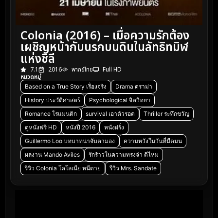
Colonia (2016) – เมื่อความรักต้อง
เผชิญหน้ากับนรกบนดินในลัทธิทมิฬ
แห่งชิลี
7.1
2016
พากย์ไทย
Full HD
หมวดหมู่
Based on a True Story เรื่องจริง
Drama ดราม่า
History ประวัติศาสตร์
Psychological จิตวิทยา
Romance โรแมนติก
survival เอาตัวรอด
Thriller ระทึกขวัญ
ดูหนังฟรี HD
หนังปี 2016
หนังฝรั่ง
Guillermo Loo บทบาทน่าจับตามอง
ความหวังในวันที่มืดมน
ผลงาน Mando Aviles
รักร้าวในความทรงจำ ดีไหม
รีวิว Colonia โคโลเนีย หนีตาย
รีวิว Mrs. Sandate