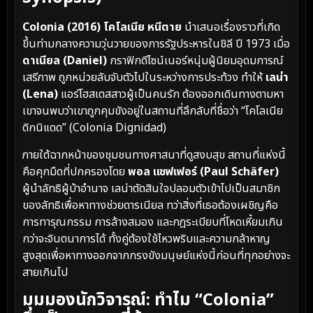
Colonia (2016) โคโลเนีย หนีตาย
นำเสนอเรื่องราวที่เกิด
ขึ้นท่ามกลางความวุ่นวายของการรัฐประหารในชิลี ปี 1973 เมื่อ
ดาเนียล (Daniel)
กราฟิกดีไซน์เนอร์หนุ่มผู้นิยมอุดมการณ์
เสรีภาพ ถูกหน่วยลับจับตัวไปในระหว่างการประท้วง ทำให้
เลน่า
(Lena)
แอร์โฮสเตสสาวผู้เป็นคนรัก ต้องออกเดินทางตามหา
เขาจนพบว่าเขาถูกคุมขังอยู่ในสถานที่ลึกลับที่ชื่อว่า “โคโลเนีย
ดิกนิแดด” (Colonia Dignidad)
ภายใต้ฉากหน้าของชุมชนทางศาสนาที่ดูสงบสุข สถานที่แห่งนี้
คือคุกมืดที่ปกครองโดย
พอล แชฟเฟอร์ (Paul Schäfer)
ผู้นำลัทธิผู้บ้าอำนาจ เลน่าตัดสินใจปลอมตัวเข้าไปเป็นสมาชิก
ของลัทธิเพื่อหาทางช่วยดารเนียล ทว่าสิ่งที่เธอต้องเผชิญคือ
การทารุณกรรม การล้างสมอง และกฎระเบียบที่โหดเหี้ยมเกิน
กว่าจะจินตนาการได้ ทั้งคู่ต้องใช้ไหวพริบและความกล้าหาญ
สูงสุดเพื่อหาทางออกจากกรงขังมนุษย์แห่งนี้ก่อนที่ทุกอย่างจะ
สายเกินไป
มุมมองนักวิจารณ์: ทำไม “Colonia”