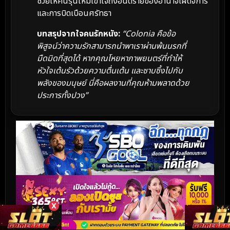
ช่วยให้คนรุ่นใหม่เข้าใจถึงอันตรายของอำนาจเผด็จการ
และการบิดเบือนศรัทธา
บทสรุปจากใจคนรักหนัง:
“Colonia คือข้อ
พิสูจน์ว่าความรักสามารถนำพาเราผ่านพ้นนรกที่
มืดมิดที่สุดได้ หากคุณโหยหาภาพยนตร์ที่ทำให้
หัวใจเต้นรัวด้วยความตื่นเต้น และซาบซึ้งไปกับ
พลังของมนุษย์ นี่คือผลงานที่คุณห้ามพลาดด้วย
ประการทั้งปวง”
X