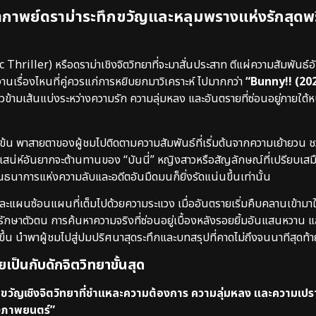
หากาพย์ดราม่าระทึกขวัญและหลุมพรางแห่งรักสุดพ
ller) หรือดราม่าเชิงจิตวิทยาที่จะมาสั่นประสาท ตีแผ่ความสัมพันธ์อัน
ลงานเรื่องไหนที่คู่ควรแก่การหยิบยกมาวิเคราะห์ ไปมากกว่า
“Bunny!! (2026
ข้ามเส้นแบ่งระหว่างความรัก ความลุ่มหลง และอันตรายที่ซ่อนอยู่ภายใต้
ข้มข้น พาสายตาของผู้ชมไปติดตามความสัมพันธ์ที่เริ่มต้นจากความเย้ายวน 
สน่ห์อันยากจะต้านทานของ “บันนี่” หญิงสาวหรือสัญลักษณ์ที่เปรียบเสมื
พันธนาการแห่งความลับและอดีตอันมืดมนก็ยิ่งรัดแน่นขึ้นเท่านั้น
ละแผนซ้อนแผนที่เต็มไปด้วยความระแวง เมื่ออันตรายเริ่มคืบคลานเข้ามา
กษาตัวตน การค้นหาความจริงที่ซ่อนอยู่เบื้องหลังรอยยิ้มอันแสนหวาน แล
ึ้น นำพาผู้ชมไปสู่ปมปริศนาสุดระทึกและบทสรุปที่คาดไม่ถึงจนนาทีสุดท้า
เป็นกับดักจิตวิทยาขั้นสุด
ะทึกขวัญเชิงจิตวิทยาที่ชำแหละความต้องการ ความลุ่มหลง และความเ
างภาพยนตร์”