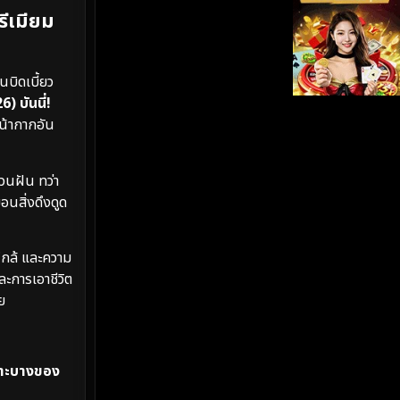
รีเมียม
iQIYI
(19)
Kids
(17)
บิดเบี้ยว
) บันนี่!
LGBTQ
(5)
หน้ากากอัน
Love
(26)
ชวนฝัน ทว่า
Martial
(6)
อนสิ่งดึงดูด
Martial Arts
(35)
ใกล้ และความ
marvel
(2)
ะการเอาชีวิต
ย
Melodrama
(6)
Military
(8)
ปราะบางของ