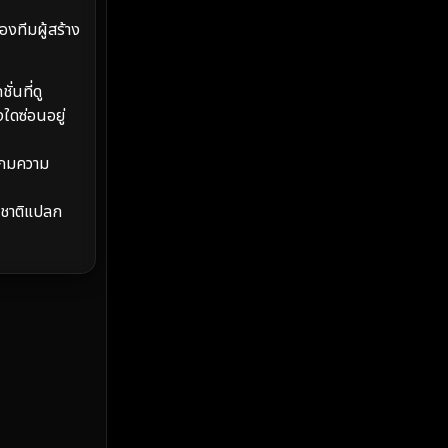
MONOMAX
(2)
งทีมผู้สร้าง
Monster
(25)
นที่ดู
Movie Collection
(2)
ใดซ่อนอยู่
Musical เพลง
(68)
เกมความ
Mystery ลึกลับ
(377)
สชาติแปลก
nature
(4)
Parody
(3)
Period ย้อนยุค
(99)
Political การเมือง
(20)
Political การเมือง
(40)