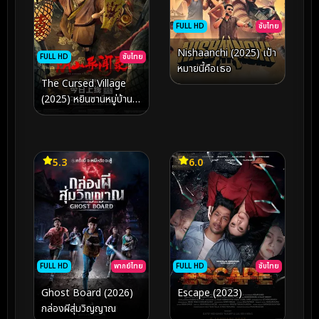
FULL HD
ซับไทย
Nishaanchi (2025) เป้า
FULL HD
ซับไทย
หมายนี้คือเธอ
The Cursed Village
(2025) หยินซานหมู่บ้าน
ต้องสาป
5.3
6.0
FULL HD
พากย์ไทย
FULL HD
ซับไทย
Ghost Board (2026)
Escape (2023)
กล่องผีสุ่มวิญญาณ