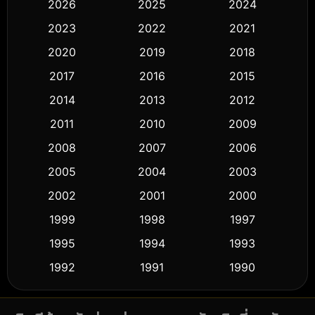
2026
2025
2024
Black Comedy
(326)
2023
2022
2021
Classic หนังคลาสสิก
(50)
2020
2019
2018
2017
2016
2015
Comedy ตลก
(451)
2014
2013
2012
Coming-of-age ชีวิตวัยรุ่น
(62)
2011
2010
2009
Crime อาชญากรรม
(530)
2008
2007
2006
2005
2004
2003
Cult Film
(5)
2002
2001
2000
Culture
(9)
1999
1998
1997
Dance เต้น
1995
1994
1993
(10)
1992
1991
1990
Detective สืบสวน
(61)
1989
1988
1986
Detective สืบสวน
(76)
1985
1983
1982