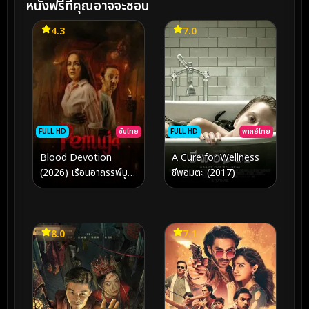
หนังฟรีที่คุณอาจจะชอบ
4.3
7.0
FULL HD
พากย์ไทย
FULL HD
ซับไทย
A Cure for Wellness
Blood Devotion
ชีพอมตะ (2017)
(2026) เรือนอาถรรพ์บูชา
เลือด
8.0
7.1