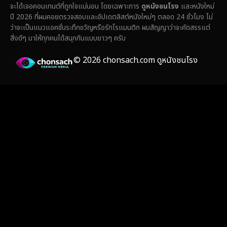
Fantasy จินตนาการ
(336)
จะได้เจอคอนเทนต์ที่ถูกใจแน่นอน โดยเฉพาะการ
ดูหนังชนโรง
และหนังใหม่
ปี 2026 ที่ผมคอยตรวจสอบและอัปเดตลิสต์หนังใหม่ๆ ตลอด 24 ชั่วโมง ไม่
Fiction
(14)
ว่าจะเป็นแนวแอคชั่นระทึกขวัญหรือรักโรแมนติก ผมสัญญาว่าจะคัดสรรแต่
สิ่งดีๆ มาให้ทุกคนได้สนุกกันแบบยาวๆ ครับ
Film
(59)
© 2026 chonsach.com ดูหนังชนโรง
Gothic
(4)
Grief
(8)
HBO GO
(7)
HBO Max
(3)
Healing
(17)
Heist
(27)
Historical
(7)