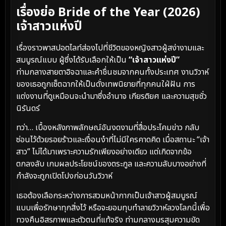
เรื่องย่อ Bride of the Year (2026)
เจ้าสาวแห่งปี
เรื่องราวพาสปอตไลท์ส่องไปที่ชีวิตของหญิงสาวผู้สง่างามและ
สมบูรณ์แบบ ผู้ซึ่งได้รับเลือกให้เป็น
“เจ้าสาวแห่งปี”
ท่ามกลางสายตาอิจฉาและคำชื่นชมจากคนทั้งประเทศ งานวิวาห์
ของเธอถูกเซ็ตฉากให้เป็นดั่งเทพนิยายที่ทุกคนใฝ่ฝัน การ
แต่งงานที่ดูเหมือนจะนำมาซึ่งอำนาจ เกียรติยศ และความสุขชั่ว
นิรันดร์
ทว่า… เบื้องหลังภาพลักษณ์อันงดงามที่สื่อประโคมข่าว กลับ
ซ่อนไว้ด้วยรอยร้าวและเงื่อนงำที่ไม่มีใครคาดคิด เมื่อสถานะ “เจ้า
สาว” ไม่ได้มาเพราะความรักเพียงอย่างเดียว แต่เกิดจากข้อ
ตกลงลับ เกมผลประโยชน์ของตระกูล และความลับบางอย่างที่
กำลังจะถูกเปิดโปงก่อนวันวิวาห์
เธอต้องเลือกระหว่างการสวมหน้ากากเป็นเจ้าสาวผู้สมบูรณ์
แบบเพื่อรักษาทุกสิ่งไว้ หรือจะยอมทุบทำลายวิวาห์ลวงโลกนี้เพื่อ
ทวงคืนอิสรภาพและตัวตนที่แท้จริง ท่ามกลางมรสุมความขัด