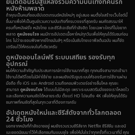
ยินดีต้อนรับสู่แหล่งรวมความบันเทิงที่คนรัก
หนังห้ามพลาด
1981
1978
1974
Disaster
(14)
ถ้าคุณเป็นคนที่ชอบอัปเดตเทรนด์หนังใหม่ๆ อยู่เสมอ ผมตั้งใจสร้างเว็บไซต์นี้
1971
1962
1953
ขึ้นมาเพื่อให้เป็นศูนย์รวมความบันเทิงที่ครบวงจรที่สุดครับ ผมคัดสรรมาให้
Disney+
(5)
ครบทั้งหนังฝรั่ง หนังไทย และซีรีส์เอเชียที่กำลังฮิต โดยเฉพาะใครที่ไม่อยาก
พลาด
ดูหนังชนโรง
ผมมีการอัปเดตเนื้อหาใหม่ทุกวันเพื่อให้คุณได้รับชมก่อน
Documentary สารคดี
(92)
ใคร ไม่ว่าจะชอบฟังพากย์ไทยมันส์ๆ หรือเน้นซับไทยเอาฟีลต้นฉบับ ผมก็จัด
เตรียมไว้ให้ครบจบในที่เดียวครับ
Drama ดราม่า
(1,512)
ดูหนังออนไลน์ฟรี ระบบเสถียร รองรับทุก
อุปกรณ์
Dystopian
(16)
ผมให้ความสำคัญกับประสบการณ์การใช้งานมากที่สุด ทุกคนจึงสามารถเข้ามา
ใช้งานได้ฟรีโดยไม่มีค่าใช้จ่าย และผมยังปรับจูนระบบให้รองรับการใช้งานผ่าน
Emotional
(61)
มือถือ ทั้ง iOS และ Android รวมถึงคอมพิวเตอร์อย่างลื่นไหล คุณจะ
สามารถ
ดูหนังชนโรง
ได้แบบไม่มีสะดุด เพราะระบบสตรีมมิ่งของเราโหลดไว
Epic มหากาพย์
(228)
และเลือกความคมชัดได้หลายระดับ ตั้งแต่ HD ไปจนถึง 4K เพื่อให้คุณได้รับ
ชมภาพที่คมชัดที่สุดในทุกเวลาที่ต้องการครับ
Erotic
(37)
อัปเดตหนังใหม่และซีรีส์ดังจากทั่วโลกตลอด
24 ชั่วโมง
Family ครอบครัว
(371)
นอกจากหนังที่กำลังฉายอยู่ ผมยังรวบรวมซีรีส์จาก Netflix ซีรีส์จีน และอนิ
เมะยอดนิยมมาไว้ให้เลือกชมกันแบบจุใจ เพื่อให้มั่นใจว่าทุกครั้งที่แวะมาที่นี่ คุณ