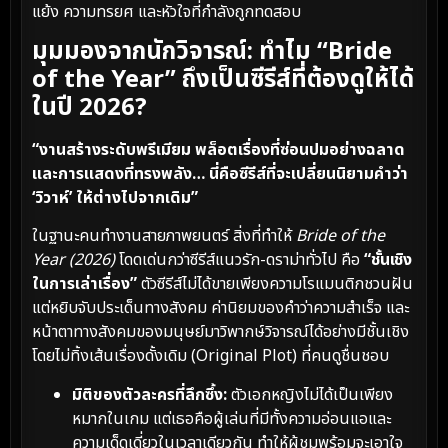
แย้ง ความทรยศ และหัวใจที่กำลังถูกทดสอบ
มุมมองจากนักวิจารณ์: ทำไม “Bride
of the Year” ถึงเป็นซีรีส์ที่ต้องดูให้ได้
ในปี 2026?
“งานสร้างระดับพรีเมียม พล็อตเรื่องที่ซ่อนปมอย่างฉลาด
และการแสดงที่ทรงพลัง… นี่คือซีรีส์ที่จะเปลี่ยนนิยามคำว่า
‘วิวาห์’ ให้ต่างไปจากเดิม”
ในฐานะคนทำงานสายภาพยนตร์ สิ่งที่ทำให้
Bride of the
Year (2026)
โดดเด่นกว่าซีรีส์แนวรัก-ดราม่าทั่วไป คือ
“ชั้นเชิง
ในการเล่าเรื่อง”
ตัวซีรีส์ไม่ได้ขายเพียงความโรแมนติกชวนฝัน
แต่หยิบจับประเด็นทางสังคม ค่านิยมของคำว่าความสำเร็จ และ
หน้าตาทางสังคมของมนุษย์มาวิพากษ์วิจารณ์ได้อย่างมีชั้นเชิง
โดยไม่ทิ้งเส้นเรื่องดั้งเดิม (Original Plot) ที่คนดูชื่นชอบ
มิติของตัวละครที่ลึกซึ้ง:
ตัวเอกหญิงไม่ได้เป็นเพียง
หมากในเกม แต่เธอคือผู้เล่นที่มีทั้งความอ่อนแอและ
ความเด็ดเดี่ยวในเวลาเดียวกัน ทำให้ผู้ชมพร้อมจะเอาใจ