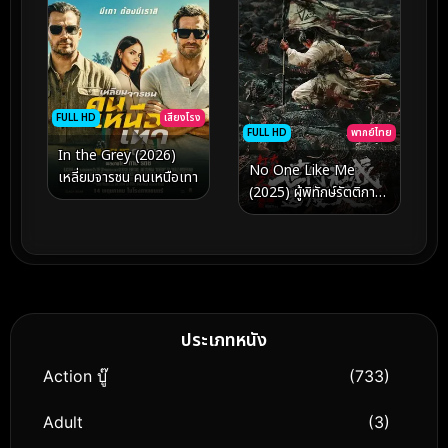
FULL HD
เสียงโรง
FULL HD
พากย์ไทย
In the Grey (2026)
No One Like Me
เหลี่ยมจารชน คนเหนือเทา
(2025) ผู้พิทักษ์รัตติกาล
แห่งต้าเฟิ่งภาคพิเศษ
ประเภทหนัง
Action บู๊
(733)
Adult
(3)