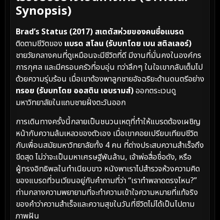
Synopsis)
Brad’s Status (2017) สเตตัสห่วยของคนชื่อแบรด
ติดตามชีวิตของ
แบรด สโลน (รับบทโดย เบน สติลเลอร์)
ชายวัยกลางคนที่ดูเหมือนจะมีชีวิตที่ดี มีงานที่มั่นคงในองค์กร
การกุศล และมีครอบครัวที่อบอุ่น ทว่าลึกๆ ในใจเขากลับเต็มไป
ด้วยความรุ่มร้อน เมื่อเขาต้องพาลูกชายอัจฉริยะด้านดนตรีอย่าง
ทรอย (รับบทโดย ออสติน เอบรามส์)
ออกตระเวนดู
มหาวิทยาลัยในแถบชายฝั่งตะวันออก
การเดินทางครั้งนี้กลายเป็นชนวนเหตุที่ทำให้แบรดต้องเผชิญ
หน้ากับความล้มเหลวของตัวเอง เมื่อเขาคอยเปรียบเทียบชีวิต
กับเพื่อนสมัยมหาวิทยาลัยทั้ง 4 คน ที่ต่างประสบความสำเร็จถึง
ขีดสุด ไม่ว่าจะเป็นมหาเศรษฐีพันล้าน, เจ้าพ่อสื่อชื่อดัง, หรือ
ผู้ทรงอิทธิพลในทำเนียบขาว หนังพาเราไปสำรวจห้วงความคิด
ของแบรดที่วนเวียนอยู่กับคำถามที่ว่า “เราทำพลาดตรงไหน?”
ท่ามกลางความพยายามที่จะทำความเข้าใจความหมายที่แท้จริง
ของคำว่าความสำเร็จและความสุขในวันที่ชีวิตไม่ได้เป็นไปตาม
ภาพฝัน