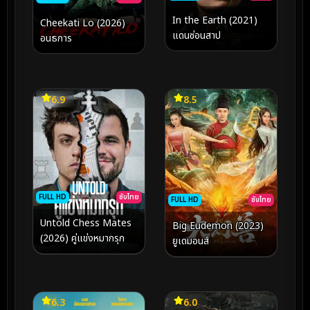
In the Earth (2021)
Cheekati Lo (2026)
แดนซ่อนสาป
อนธการ
6.9
8.5
FULL HD
ซับไทย
FULL HD
ซับไทย
Untold Chess Mates
Big Eudemon (2023)
(2026) คู่แข่งหมากรุก
ยูเดมอนส์
6.3
6.0