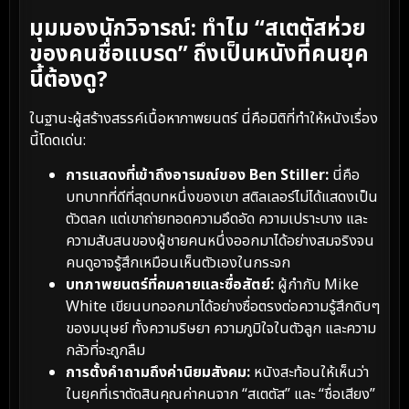
มุมมองนักวิจารณ์: ทำไม “สเตตัสห่วย
ของคนชื่อแบรด” ถึงเป็นหนังที่คนยุค
นี้ต้องดู?
ในฐานะผู้สร้างสรรค์เนื้อหาภาพยนตร์ นี่คือมิติที่ทำให้หนังเรื่อง
นี้โดดเด่น:
การแสดงที่เข้าถึงอารมณ์ของ Ben Stiller:
นี่คือ
บทบาทที่ดีที่สุดบทหนึ่งของเขา สติลเลอร์ไม่ได้แสดงเป็น
ตัวตลก แต่เขาถ่ายทอดความอึดอัด ความเปราะบาง และ
ความสับสนของผู้ชายคนหนึ่งออกมาได้อย่างสมจริงจน
คนดูอาจรู้สึกเหมือนเห็นตัวเองในกระจก
บทภาพยนตร์ที่คมคายและซื่อสัตย์:
ผู้กำกับ Mike
White เขียนบทออกมาได้อย่างซื่อตรงต่อความรู้สึกดิบๆ
ของมนุษย์ ทั้งความริษยา ความภูมิใจในตัวลูก และความ
กลัวที่จะถูกลืม
การตั้งคำถามถึงค่านิยมสังคม:
หนังสะท้อนให้เห็นว่า
ในยุคที่เราตัดสินคุณค่าคนจาก “สเตตัส” และ “ชื่อเสียง”