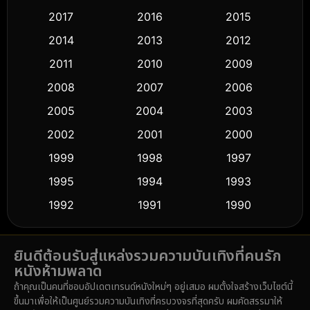
2017
2016
2015
Comedy ตลก
(426)
2014
2013
2012
Coming-of-age ชีวิตวัยรุ่น
(59)
2011
2010
2009
Crime อาชญากรรม
(503)
2008
2007
2006
2005
2004
2003
Cult Film
(5)
2002
2001
2000
Culture
(9)
1999
1998
1997
Dance เต้น
1995
1994
1993
(10)
1992
1991
1990
Detective สืบสวน
(57)
1989
1988
1986
Detective สืบสวน
(70)
ยินดีต้อนรับสู่แหล่งรวมความบันเทิงที่คนรัก
1985
1983
1982
หนังห้ามพลาด
1981
1978
1974
Disaster
(14)
ถ้าคุณเป็นคนที่ชอบอัปเดตเทรนด์หนังใหม่ๆ อยู่เสมอ ผมตั้งใจสร้างเว็บไซต์นี้
1971
1962
1953
ขึ้นมาเพื่อให้เป็นศูนย์รวมความบันเทิงที่ครบวงจรที่สุดครับ ผมคัดสรรมาให้
Disney+
(5)