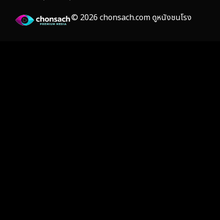
Film
(59)
© 2026 chonsach.com ดูหนังชนโรง
Gothic
(4)
Grief
(8)
HBO GO
(7)
HBO Max
(3)
Healing
(17)
Heist
(26)
Historical
(7)
History ประวัติศาสตร์
(55)
Holiday
(3)