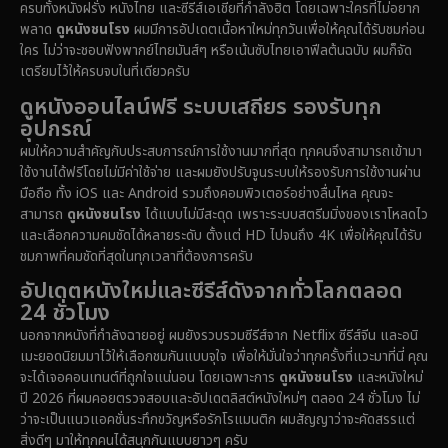
ครบทั้งหนังฝรั่ง หนังไทย และซีรีส์เอเชียที่กำลังฮิต โดยเฉพาะใครที่ไม่อยาก
พลาด
ดูหนังชนโรง
ผมมีการอัปเดตเนื้อหาใหม่ทุกวันเพื่อให้คุณได้รับชมก่อน
Documentary สารคดี
(90)
ใคร ไม่ว่าจะชอบฟังพากย์ไทยมันส์ๆ หรือเน้นซับไทยเอาฟีลต้นฉบับ ผมก็จัด
เตรียมไว้ให้ครบจบในที่เดียวครับ
Drama ดราม่า
(1,434)
ดูหนังออนไลน์ฟรี ระบบเสถียร รองรับทุก
อุปกรณ์
Dystopian
(16)
ผมให้ความสำคัญกับประสบการณ์การใช้งานมากที่สุด ทุกคนจึงสามารถเข้ามา
ใช้งานได้ฟรีโดยไม่มีค่าใช้จ่าย และผมยังปรับจูนระบบให้รองรับการใช้งานผ่าน
Emotional
(61)
มือถือ ทั้ง iOS และ Android รวมถึงคอมพิวเตอร์อย่างลื่นไหล คุณจะ
สามารถ
ดูหนังชนโรง
ได้แบบไม่มีสะดุด เพราะระบบสตรีมมิ่งของเราโหลดไว
Epic มหากาพย์
(216)
และเลือกความคมชัดได้หลายระดับ ตั้งแต่ HD ไปจนถึง 4K เพื่อให้คุณได้รับ
ชมภาพที่คมชัดที่สุดในทุกเวลาที่ต้องการครับ
Erotic
(36)
อัปเดตหนังใหม่และซีรีส์ดังจากทั่วโลกตลอด
24 ชั่วโมง
Family ครอบครัว
(358)
นอกจากหนังที่กำลังฉายอยู่ ผมยังรวบรวมซีรีส์จาก Netflix ซีรีส์จีน และอนิ
เมะยอดนิยมมาไว้ให้เลือกชมกันแบบจุใจ เพื่อให้มั่นใจว่าทุกครั้งที่แวะมาที่นี่ คุณ
Fantasy จินตนาการ
(316)
จะได้เจอคอนเทนต์ที่ถูกใจแน่นอน โดยเฉพาะการ
ดูหนังชนโรง
และหนังใหม่
ปี 2026 ที่ผมคอยตรวจสอบและอัปเดตลิสต์หนังใหม่ๆ ตลอด 24 ชั่วโมง ไม่
Fiction
(14)
ว่าจะเป็นแนวแอคชั่นระทึกขวัญหรือรักโรแมนติก ผมสัญญาว่าจะคัดสรรแต่
สิ่งดีๆ มาให้ทุกคนได้สนุกกันแบบยาวๆ ครับ