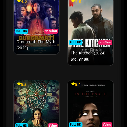
4.0
4.8
FULL HD
พากย์ไทย
Durgamati The Myth
FULL HD
พากย์ไทย
(2020)
The Kitchen (2024)
เดอะ คิทเช่น
5.5
5.1
FULL HD
ซับไทย
FULL HD
ซับไทย