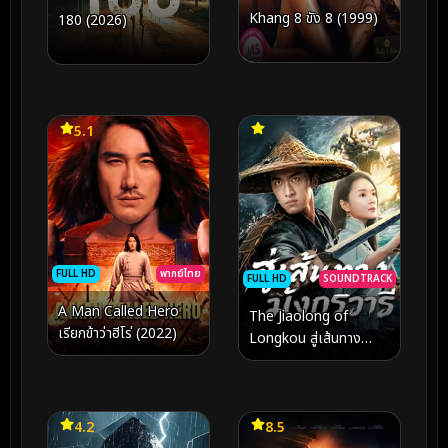
Khang 8 ขัง 8 (1999)
180 (2026)
5.1
FULL HD
พากย์ไทย
FULL HD
SOUNDTRACK
A Man Called Hero
The Jiaolong of
เรียกข้าว่าฮีโร่ (2022)
Longkou สู่เส้นทาง
มังกรวารี (2026)
4.2
8.5