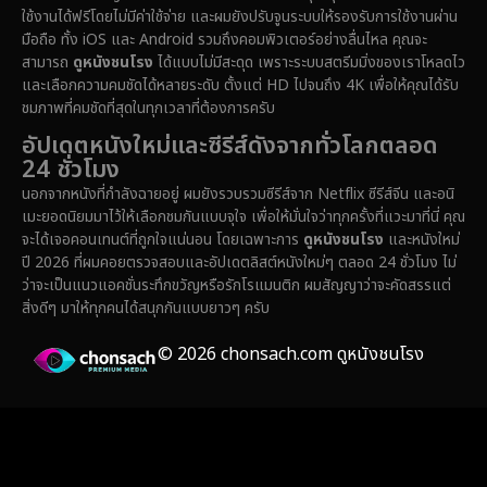
ใช้งานได้ฟรีโดยไม่มีค่าใช้จ่าย และผมยังปรับจูนระบบให้รองรับการใช้งานผ่าน
Emotional
(61)
มือถือ ทั้ง iOS และ Android รวมถึงคอมพิวเตอร์อย่างลื่นไหล คุณจะ
สามารถ
ดูหนังชนโรง
ได้แบบไม่มีสะดุด เพราะระบบสตรีมมิ่งของเราโหลดไว
Epic มหากาพย์
(216)
และเลือกความคมชัดได้หลายระดับ ตั้งแต่ HD ไปจนถึง 4K เพื่อให้คุณได้รับ
ชมภาพที่คมชัดที่สุดในทุกเวลาที่ต้องการครับ
Erotic
(36)
อัปเดตหนังใหม่และซีรีส์ดังจากทั่วโลกตลอด
24 ชั่วโมง
Family ครอบครัว
(358)
นอกจากหนังที่กำลังฉายอยู่ ผมยังรวบรวมซีรีส์จาก Netflix ซีรีส์จีน และอนิ
เมะยอดนิยมมาไว้ให้เลือกชมกันแบบจุใจ เพื่อให้มั่นใจว่าทุกครั้งที่แวะมาที่นี่ คุณ
Fantasy จินตนาการ
(316)
จะได้เจอคอนเทนต์ที่ถูกใจแน่นอน โดยเฉพาะการ
ดูหนังชนโรง
และหนังใหม่
ปี 2026 ที่ผมคอยตรวจสอบและอัปเดตลิสต์หนังใหม่ๆ ตลอด 24 ชั่วโมง ไม่
Fiction
(14)
ว่าจะเป็นแนวแอคชั่นระทึกขวัญหรือรักโรแมนติก ผมสัญญาว่าจะคัดสรรแต่
สิ่งดีๆ มาให้ทุกคนได้สนุกกันแบบยาวๆ ครับ
Film
(59)
© 2026 chonsach.com ดูหนังชนโรง
Gothic
(4)
Grief
(8)
HBO GO
(7)