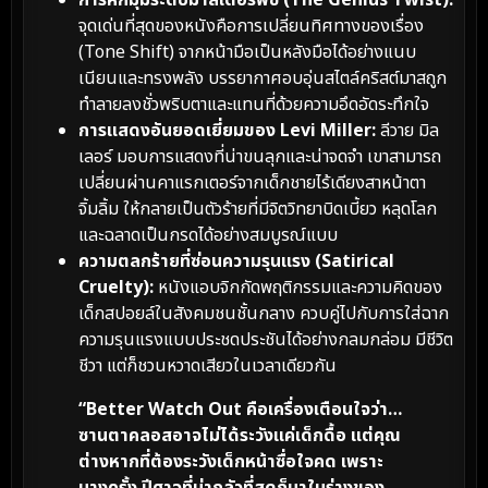
จุดเด่นที่สุดของหนังคือการเปลี่ยนทิศทางของเรื่อง
(Tone Shift) จากหน้ามือเป็นหลังมือได้อย่างแนบ
เนียนและทรงพลัง บรรยากาศอบอุ่นสไตล์คริสต์มาสถูก
ทำลายลงชั่วพริบตาและแทนที่ด้วยความอึดอัดระทึกใจ
การแสดงอันยอดเยี่ยมของ Levi Miller:
ลีวาย มิล
เลอร์ มอบการแสดงที่น่าขนลุกและน่าจดจำ เขาสามารถ
เปลี่ยนผ่านคาแรกเตอร์จากเด็กชายไร้เดียงสาหน้าตา
จิ้มลิ้ม ให้กลายเป็นตัวร้ายที่มีจิตวิทยาบิดเบี้ยว หลุดโลก
และฉลาดเป็นกรดได้อย่างสมบูรณ์แบบ
ความตลกร้ายที่ซ่อนความรุนแรง (Satirical
Cruelty):
หนังแอบจิกกัดพฤติกรรมและความคิดของ
เด็กสปอยล์ในสังคมชนชั้นกลาง ควบคู่ไปกับการใส่ฉาก
ความรุนแรงแบบประชดประชันได้อย่างกลมกล่อม มีชีวิต
ชีวา แต่ก็ชวนหวาดเสียวในเวลาเดียวกัน
“Better Watch Out คือเครื่องเตือนใจว่า…
ซานตาคลอสอาจไม่ได้ระวังแค่เด็กดื้อ แต่คุณ
ต่างหากที่ต้องระวังเด็กหน้าซื่อใจคด เพราะ
บางครั้ง ปีศาจที่น่ากลัวที่สุดก็มาในร่างของ