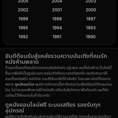
2005
2004
2003
Cult Film
(5)
2002
2001
2000
Culture
(9)
1999
1998
1997
Dance เต้น
1995
1994
1993
(10)
1992
1991
1990
Detective สืบสวน
(57)
1989
1988
1986
Detective สืบสวน
(70)
ยินดีต้อนรับสู่แหล่งรวมความบันเทิงที่คนรัก
1985
1983
1982
หนังห้ามพลาด
1981
1978
1974
Disaster
(14)
ถ้าคุณเป็นคนที่ชอบอัปเดตเทรนด์หนังใหม่ๆ อยู่เสมอ ผมตั้งใจสร้างเว็บไซต์นี้
1971
1962
1953
ขึ้นมาเพื่อให้เป็นศูนย์รวมความบันเทิงที่ครบวงจรที่สุดครับ ผมคัดสรรมาให้
Disney+
(5)
ครบทั้งหนังฝรั่ง หนังไทย และซีรีส์เอเชียที่กำลังฮิต โดยเฉพาะใครที่ไม่อยาก
พลาด
ดูหนังชนโรง
ผมมีการอัปเดตเนื้อหาใหม่ทุกวันเพื่อให้คุณได้รับชมก่อน
Documentary สารคดี
(90)
ใคร ไม่ว่าจะชอบฟังพากย์ไทยมันส์ๆ หรือเน้นซับไทยเอาฟีลต้นฉบับ ผมก็จัด
เตรียมไว้ให้ครบจบในที่เดียวครับ
Drama ดราม่า
(1,434)
ดูหนังออนไลน์ฟรี ระบบเสถียร รองรับทุก
อุปกรณ์
Dystopian
(16)
ผมให้ความสำคัญกับประสบการณ์การใช้งานมากที่สุด ทุกคนจึงสามารถเข้ามา