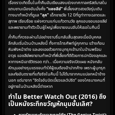
เรื่องราวเกิดขึ้นในค่ำคืนอันเงียบสงบช่วงเทศกาลคริสต์มาสใน
แถบชานเมืองอันมั่งคั่ง
“แอชลีย์”
พี่เลี้ยงสาวสวยวัยรุ่นเดิน
ทางมาทำหน้าที่ดูแล
“ลุค”
เด็กชายวัย 12 ปีที่ดูท่าทางฉลาดและ
สุภาพ เรียบร้อย แฝงความแก่นแก้วตามวัย ลุคแอบชอบแอชลีย์
และพยายามทำตัวเป็นผู้ใหญ่เพื่อขายขนมจีบให้เธอในคืนนี้
ค่ำคืนที่ควรจะผ่านไปอย่างราบรื่นกลับสิ้นสุดลงเมื่อมีบุคคล
ลึกลับเริ่มป่วนบ้านหลังนี้ ทั้งการโทรศัพท์ขู่คุกคาม ขว้างก้อน
หินพังหน้าต่าง และลงเอยด้วยการบุกรุกเข้ามาในบ้านพร้อม
อาวุธ แอชลีย์พยายามทำหน้าที่พี่เลี้ยงที่ดีด้วยการปกป้องลุคและ
หาทางหนีเอาชีวิตรอด ทว่า… เมื่อความจริงเปิดเผย หนังกลับ
หักมุมอย่างรุนแรงจนทำให้ผู้ชมต้องอ้าปากค้าง เพราะผู้บุกรุก
และภัยอันตรายที่แท้จริงในคืนนี้ ไม่ได้มาจากคนแปลกหน้าข้าง
นอก แต่มาจาก “จิตใจอันบิดเบี้ยวและวิปริต” ของใครบางคนที่
อยู่ภายในบ้านหลังนี้ต่างหาก
ทำไม Better Watch Out (2016) ถึง
เป็นหนังระทึกขวัญหักมุมชั้นเลิศ?
การหักมุมระดับมาสเตอร์พีซ (The Genius Twist):