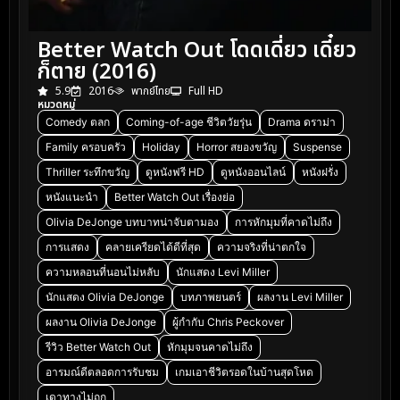
Better Watch Out โดดเดี่ยว เดี๋ยว
ก็ตาย (2016)
5.9
2016
พากย์ไทย
Full HD
หมวดหมู่
Comedy ตลก
Coming-of-age ชีวิตวัยรุ่น
Drama ดราม่า
Family ครอบครัว
Holiday
Horror สยองขวัญ
Suspense
Thriller ระทึกขวัญ
ดูหนังฟรี HD
ดูหนังออนไลน์
หนังฝรั่ง
หนังแนะนำ
Better Watch Out เรื่องย่อ
Olivia DeJonge บทบาทน่าจับตามอง
การหักมุมที่คาดไม่ถึง
การแสดง
คลายเครียดได้ดีที่สุด
ความจริงที่น่าตกใจ
ความหลอนที่นอนไม่หลับ
นักแสดง Levi Miller
นักแสดง Olivia DeJonge
บทภาพยนตร์
ผลงาน Levi Miller
ผลงาน Olivia DeJonge
ผู้กำกับ Chris Peckover
รีวิว Better Watch Out
หักมุมจนคาดไม่ถึง
อารมณ์ดีตลอดการรับชม
เกมเอาชีวิตรอดในบ้านสุดโหด
เดาทางไม่ถูก