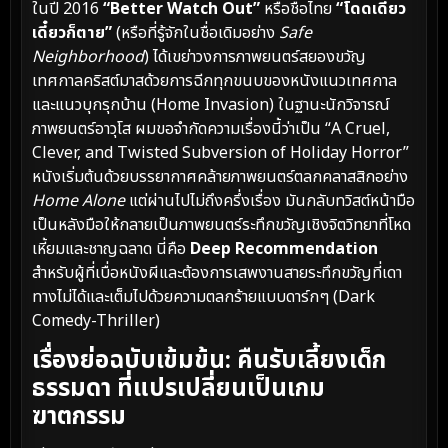
ในปี 2016
“Better Watch Out”
หรือชื่อไทย
“โดดเดี่ยว
เดี๋ยวก็ตาย”
(หรือที่รู้จักในชื่อเดิมอย่าง
Safe
Neighborhood
) ได้เขย่าวงการภาพยนตร์สยองขวัญ
เทศกาลคริสต์มาสด้วยการฉีกทุกขนบของหนังแนวเทศกาล
และแนวบุกรุกบ้าน (Home Invasion) ในฐานะนักวิจารณ์
ภาพยนตร์อาวุโส ผมขอจำกัดความเรื่องนี้ว่าเป็น “A Cruel,
Clever, and Twisted Subversion of Holiday Horror”
หนังเริ่มต้นด้วยบรรยากาศคล้ายภาพยนตร์ตลกคลาสสิกอย่าง
Home Alone
แต่ผ่านไปไม่ถึงครึ่งเรื่อง มันกลับทวิสต์หน้ามือ
เป็นหลังมือให้กลายเป็นภาพยนตร์ระทึกขวัญเชิงจิตวิทยาที่โหด
เหี้ยมและชาญฉลาด นี่คือ
Deep Recommendation
สำหรับผู้ที่เบื่อหนังผีและต้องการเสพงานสายระทึกขวัญที่เดา
ทางไม่ได้และเต็มไปด้วยความตลกร้ายแบบดาร์กๆ (Dark
Comedy-Thriller)
เรื่องย่อฉบับเข้มข้น: คืนรับเลี้ยงเด็ก
ธรรมดา ที่แปรเปลี่ยนเป็นเกม
ฆาตกรรม