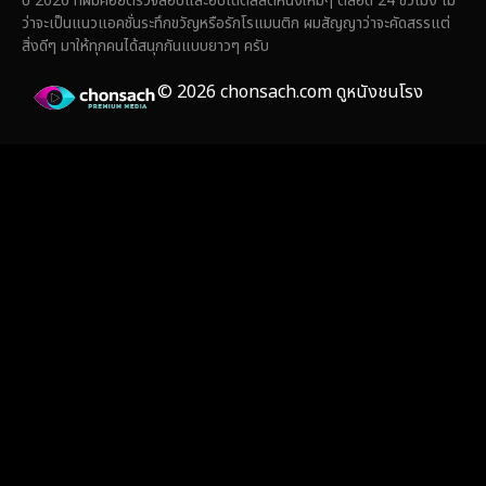
ปี 2026 ที่ผมคอยตรวจสอบและอัปเดตลิสต์หนังใหม่ๆ ตลอด 24 ชั่วโมง ไม่
Fiction
(14)
ว่าจะเป็นแนวแอคชั่นระทึกขวัญหรือรักโรแมนติก ผมสัญญาว่าจะคัดสรรแต่
สิ่งดีๆ มาให้ทุกคนได้สนุกกันแบบยาวๆ ครับ
Film
(59)
© 2026 chonsach.com ดูหนังชนโรง
Gothic
(4)
Grief
(8)
HBO GO
(7)
HBO Max
(3)
Healing
(17)
Heist
(26)
Historical
(7)
History ประวัติศาสตร์
(55)