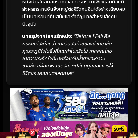
หนังนำเสนอผลกระทบของการกระทำเพียงเล็กน้อยที่
ส่งผลกระทบอันยิ่งใหญ่ต่อชีวิตคนอื่นได้อย่างเฉียบคม
เป็นบทเรียนที่ทันสมัยและสำคัญมากสำหรับสังคม
ปัจจุบัน
บทสรุปจากใจคนรักหนัง:
“Before I Fall คือ
กระจกที่สะท้อนว่า หากวันสุดท้ายของชีวิตมาถึง
คุณจะภูมิใจในสิ่งที่คุณทำไปหรือไม่ หากคุณโหย
หาความระทึกใจที่มาพร้อมกับน้ำตาและความ
ซาบซึ้ง นี่คือภาพยนตร์ที่จะเปลี่ยนมุมมองการใช้
ชีวิตของคุณไปตลอดกาล!”
X