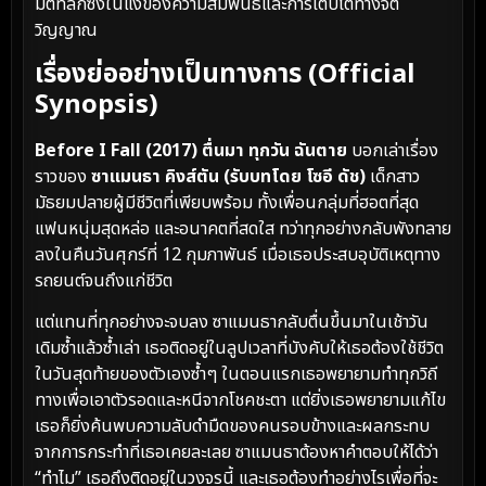
มิติที่ลึกซึ้งในแง่ของความสัมพันธ์และการเติบโตทางจิต
วิญญาณ
เรื่องย่ออย่างเป็นทางการ (Official
Synopsis)
Before I Fall (2017) ตื่นมา ทุกวัน ฉันตาย
บอกเล่าเรื่อง
ราวของ
ซาแมนธา คิงส์ตัน (รับบทโดย โซอี ดัช)
เด็กสาว
มัธยมปลายผู้มีชีวิตที่เพียบพร้อม ทั้งเพื่อนกลุ่มที่ฮอตที่สุด
แฟนหนุ่มสุดหล่อ และอนาคตที่สดใส ทว่าทุกอย่างกลับพังทลาย
ลงในคืนวันศุกร์ที่ 12 กุมภาพันธ์ เมื่อเธอประสบอุบัติเหตุทาง
รถยนต์จนถึงแก่ชีวิต
แต่แทนที่ทุกอย่างจะจบลง ซาแมนธากลับตื่นขึ้นมาในเช้าวัน
เดิมซ้ำแล้วซ้ำเล่า เธอติดอยู่ในลูปเวลาที่บังคับให้เธอต้องใช้ชีวิต
ในวันสุดท้ายของตัวเองซ้ำๆ ในตอนแรกเธอพยายามทำทุกวิถี
ทางเพื่อเอาตัวรอดและหนีจากโชคชะตา แต่ยิ่งเธอพยายามแก้ไข
เธอก็ยิ่งค้นพบความลับดำมืดของคนรอบข้างและผลกระทบ
จากการกระทำที่เธอเคยละเลย ซาแมนธาต้องหาคำตอบให้ได้ว่า
“ทำไม” เธอถึงติดอยู่ในวงจรนี้ และเธอต้องทำอย่างไรเพื่อที่จะ