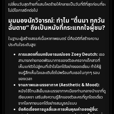
เปลี่ยนวันสุดท้ายที่แสนโหดร้ายให้กลายเป็นวันที่ดีที่สุดก่อนที่จะ
ไม่มีโอกาสอีกต่อไป
มุมมองนักวิจารณ์: ทำไม “ตื่นมา ทุกวัน
ฉันตาย” ถึงเป็นหนังที่กระแทกใจผู้ชม?
ในฐานะผู้สร้างสรรค์เนื้อหาภาพยนตร์ นี่คือมิติที่สร้างความ
ประทับใจระดับสูง:
การแสดงที่แบกรับอารมณ์ของ Zoey Deutch:
เธอ
สามารถถ่ายทอดพัฒนาการของตัวละครจากเด็กสาวที่
เห็นแก่ตัวไปสู่คนที่เข้าใจโลกได้อย่างยอดเยี่ยม ทำให้ผู้
ชมรู้สึกเห็นใจและเติบโตไปพร้อมกับเธอในทุกๆ รอบ
ของเวลา
งานภาพและบรรยากาศ (Aesthetic & Mood):
หนังใช้โทนสีเย็นและบรรยากาศเมืองท่ามกลางป่าเขาที่ดู
เงียบเหงา เสริมส่งความรู้สึกของตัวละครที่ถูกโดดเดี่ยว
จากโลกภายนอกได้อย่างสมบูรณ์แบบ
ข้อคิดเรื่องการบูลลี่และการเห็นคุณค่าของผู้อื่น: