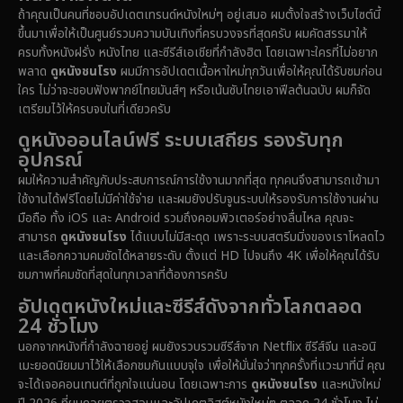
Disaster
(14)
ถ้าคุณเป็นคนที่ชอบอัปเดตเทรนด์หนังใหม่ๆ อยู่เสมอ ผมตั้งใจสร้างเว็บไซต์นี้
1971
1962
1953
ขึ้นมาเพื่อให้เป็นศูนย์รวมความบันเทิงที่ครบวงจรที่สุดครับ ผมคัดสรรมาให้
Disney+
(5)
ครบทั้งหนังฝรั่ง หนังไทย และซีรีส์เอเชียที่กำลังฮิต โดยเฉพาะใครที่ไม่อยาก
พลาด
ดูหนังชนโรง
ผมมีการอัปเดตเนื้อหาใหม่ทุกวันเพื่อให้คุณได้รับชมก่อน
Documentary สารคดี
(91)
ใคร ไม่ว่าจะชอบฟังพากย์ไทยมันส์ๆ หรือเน้นซับไทยเอาฟีลต้นฉบับ ผมก็จัด
เตรียมไว้ให้ครบจบในที่เดียวครับ
Drama ดราม่า
(1,485)
ดูหนังออนไลน์ฟรี ระบบเสถียร รองรับทุก
อุปกรณ์
Dystopian
(16)
ผมให้ความสำคัญกับประสบการณ์การใช้งานมากที่สุด ทุกคนจึงสามารถเข้ามา
ใช้งานได้ฟรีโดยไม่มีค่าใช้จ่าย และผมยังปรับจูนระบบให้รองรับการใช้งานผ่าน
Emotional
(61)
มือถือ ทั้ง iOS และ Android รวมถึงคอมพิวเตอร์อย่างลื่นไหล คุณจะ
สามารถ
ดูหนังชนโรง
ได้แบบไม่มีสะดุด เพราะระบบสตรีมมิ่งของเราโหลดไว
Epic มหากาพย์
(222)
และเลือกความคมชัดได้หลายระดับ ตั้งแต่ HD ไปจนถึง 4K เพื่อให้คุณได้รับ
ชมภาพที่คมชัดที่สุดในทุกเวลาที่ต้องการครับ
Erotic
(37)
อัปเดตหนังใหม่และซีรีส์ดังจากทั่วโลกตลอด
24 ชั่วโมง
Family ครอบครัว
(365)
นอกจากหนังที่กำลังฉายอยู่ ผมยังรวบรวมซีรีส์จาก Netflix ซีรีส์จีน และอนิ
เมะยอดนิยมมาไว้ให้เลือกชมกันแบบจุใจ เพื่อให้มั่นใจว่าทุกครั้งที่แวะมาที่นี่ คุณ
Fantasy จินตนาการ
(329)
จะได้เจอคอนเทนต์ที่ถูกใจแน่นอน โดยเฉพาะการ
ดูหนังชนโรง
และหนังใหม่