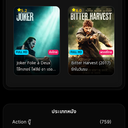
5.2
6.0
FULL HD
ซับไทย
FULL HD
พากย์ไทย
Joker Folie à Deux
Bitter Harvest (2017)
โจ๊กเกอร์ โฟลีย์ อา เดอ
รักในวันรบ
(2024)
ประเภทหนัง
Action บู๊
(759)