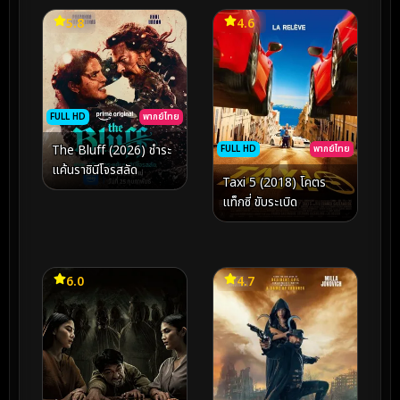
5.8
4.6
FULL HD
พากย์ไทย
The Bluff (2026) ชำระ
FULL HD
พากย์ไทย
แค้นราชินีโจรสลัด
Taxi 5 (2018) โคตร
แท็กซี่ ขับระเบิด
6.0
4.7