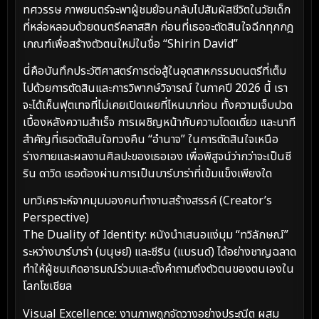
ทศวรรษ ภาพยนตร์จะพาผู้ชมย้อนกลับไปสัมผัสชีวิตในวัยเด็ก
ที่หล่อหลอมด้วยดนตรีคลาสสิก ก่อนที่เธอจะตัดสินใจฉีกทุกกฎ
เกณฑ์เพื่อสร้างตัวตนใหม่ในชื่อ “Shirin David”
นี่คือบันทึกประวัติศาสตร์การต่อสู้ในอุตสาหกรรมดนตรีที่เต็ม
ไปด้วยการตัดสินและการวิพากษ์วิจารณ์ ในภาคปี 2026 นี้ เรา
จะได้เห็นฟุตเทจที่ไม่เคยเปิดเผยที่ไหนมาก่อน ทั้งความเจ็บปวด
เบื้องหลังความสำเร็จ การเผชิญหน้ากับความโดดเดี่ยว และนาที
สำคัญที่เธอตัดสินใจทวงคืน “อำนาจ” ในการตัดสินใจเหนือ
ร่างกายและผลงานศิลปะของเธอเอง เพื่อพิสูจน์ว่ากว่าจะเป็นชี
ริน ดาวิด เธอต้องผ่านการเป็นบาร์บาร่าที่เข้มแข็งเพียงใด
บทวิเคราะห์จากมุมมองคนทำงานสร้างสรรค์ (Creator’s
Perspective)
The Duality of Identity: หนังนำเสนอแง่มุม “ทวิลักษณ์”
ระหว่างบาร์บาร่า (มนุษย์) และชีริน (แบรนด์) ได้อย่างชาญฉลาด
ทำให้ผู้ชมเกิดอารมณ์ร่วมและตั้งคำถามถึงตัวตนของตนเองใน
โลกโซเชียล
Visual Excellence: งานภาพถูกจัดวางอย่างประณีต ผสม