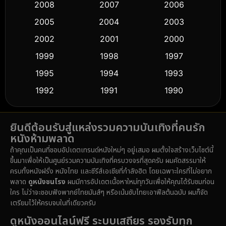
Crime อาชญากรรม
(511)
2008
2007
2006
2005
2004
2003
Cult Film
(5)
2002
2001
2000
Culture
(9)
1999
1998
1997
Dance เต้น
1995
1994
1993
(10)
1992
1991
1990
Detective สืบสวน
(58)
1989
1988
1986
Detective สืบสวน
(72)
ยินดีต้อนรับสู่แหล่งรวมความบันเทิงที่คนรัก
1985
1983
1982
หนังห้ามพลาด
1981
1978
1974
Disaster
(14)
ถ้าคุณเป็นคนที่ชอบอัปเดตเทรนด์หนังใหม่ๆ อยู่เสมอ ผมตั้งใจสร้างเว็บไซต์นี้
1971
1962
1953
ขึ้นมาเพื่อให้เป็นศูนย์รวมความบันเทิงที่ครบวงจรที่สุดครับ ผมคัดสรรมาให้
Disney+
(5)
ครบทั้งหนังฝรั่ง หนังไทย และซีรีส์เอเชียที่กำลังฮิต โดยเฉพาะใครที่ไม่อยาก
พลาด
ดูหนังชนโรง
ผมมีการอัปเดตเนื้อหาใหม่ทุกวันเพื่อให้คุณได้รับชมก่อน
Documentary สารคดี
(91)
ใคร ไม่ว่าจะชอบฟังพากย์ไทยมันส์ๆ หรือเน้นซับไทยเอาฟีลต้นฉบับ ผมก็จัด
เตรียมไว้ให้ครบจบในที่เดียวครับ
Drama ดราม่า
(1,459)
ดูหนังออนไลน์ฟรี ระบบเสถียร รองรับทุก