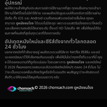
อุปกรณ์
Dystopian
(16)
ผมให้ความสำคัญกับประสบการณ์การใช้งานมากที่สุด ทุกคนจึงสามารถเข้ามา
ใช้งานได้ฟรีโดยไม่มีค่าใช้จ่าย และผมยังปรับจูนระบบให้รองรับการใช้งานผ่าน
Emotional
(61)
มือถือ ทั้ง iOS และ Android รวมถึงคอมพิวเตอร์อย่างลื่นไหล คุณจะ
สามารถ
ดูหนังชนโรง
ได้แบบไม่มีสะดุด เพราะระบบสตรีมมิ่งของเราโหลดไว
Epic มหากาพย์
(219)
และเลือกความคมชัดได้หลายระดับ ตั้งแต่ HD ไปจนถึง 4K เพื่อให้คุณได้รับ
ชมภาพที่คมชัดที่สุดในทุกเวลาที่ต้องการครับ
Erotic
(37)
อัปเดตหนังใหม่และซีรีส์ดังจากทั่วโลกตลอด
24 ชั่วโมง
Family ครอบครัว
(359)
นอกจากหนังที่กำลังฉายอยู่ ผมยังรวบรวมซีรีส์จาก Netflix ซีรีส์จีน และอนิ
เมะยอดนิยมมาไว้ให้เลือกชมกันแบบจุใจ เพื่อให้มั่นใจว่าทุกครั้งที่แวะมาที่นี่ คุณ
Fantasy จินตนาการ
(324)
จะได้เจอคอนเทนต์ที่ถูกใจแน่นอน โดยเฉพาะการ
ดูหนังชนโรง
และหนังใหม่
ปี 2026 ที่ผมคอยตรวจสอบและอัปเดตลิสต์หนังใหม่ๆ ตลอด 24 ชั่วโมง ไม่
Fiction
(14)
ว่าจะเป็นแนวแอคชั่นระทึกขวัญหรือรักโรแมนติก ผมสัญญาว่าจะคัดสรรแต่
สิ่งดีๆ มาให้ทุกคนได้สนุกกันแบบยาวๆ ครับ
Film
(59)
© 2026 chonsach.com ดูหนังชนโรง
Gothic
(4)
Grief
(8)