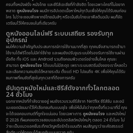
Disney+
(5)
ครบทั้งหนังฝรั่ง หนังไทย และซีรีส์เอเชียที่กำลังฮิต โดยเฉพาะใครที่ไม่อยาก
พลาด
ดูหนังชนโรง
ผมมีการอัปเดตเนื้อหาใหม่ทุกวันเพื่อให้คุณได้รับชมก่อน
Documentary สารคดี
(92)
ใคร ไม่ว่าจะชอบฟังพากย์ไทยมันส์ๆ หรือเน้นซับไทยเอาฟีลต้นฉบับ ผมก็จัด
เตรียมไว้ให้ครบจบในที่เดียวครับ
Drama ดราม่า
(1,512)
ดูหนังออนไลน์ฟรี ระบบเสถียร รองรับทุก
อุปกรณ์
Dystopian
(16)
ผมให้ความสำคัญกับประสบการณ์การใช้งานมากที่สุด ทุกคนจึงสามารถเข้ามา
ใช้งานได้ฟรีโดยไม่มีค่าใช้จ่าย และผมยังปรับจูนระบบให้รองรับการใช้งานผ่าน
Emotional
(61)
มือถือ ทั้ง iOS และ Android รวมถึงคอมพิวเตอร์อย่างลื่นไหล คุณจะ
สามารถ
ดูหนังชนโรง
ได้แบบไม่มีสะดุด เพราะระบบสตรีมมิ่งของเราโหลดไว
Epic มหากาพย์
(228)
และเลือกความคมชัดได้หลายระดับ ตั้งแต่ HD ไปจนถึง 4K เพื่อให้คุณได้รับ
ชมภาพที่คมชัดที่สุดในทุกเวลาที่ต้องการครับ
Erotic
(37)
อัปเดตหนังใหม่และซีรีส์ดังจากทั่วโลกตลอด
24 ชั่วโมง
Family ครอบครัว
(371)
นอกจากหนังที่กำลังฉายอยู่ ผมยังรวบรวมซีรีส์จาก Netflix ซีรีส์จีน และอนิ
เมะยอดนิยมมาไว้ให้เลือกชมกันแบบจุใจ เพื่อให้มั่นใจว่าทุกครั้งที่แวะมาที่นี่ คุณ
Fantasy จินตนาการ
(336)
จะได้เจอคอนเทนต์ที่ถูกใจแน่นอน โดยเฉพาะการ
ดูหนังชนโรง
และหนังใหม่
ปี 2026 ที่ผมคอยตรวจสอบและอัปเดตลิสต์หนังใหม่ๆ ตลอด 24 ชั่วโมง ไม่
Fiction
(14)
ว่าจะเป็นแนวแอคชั่นระทึกขวัญหรือรักโรแมนติก ผมสัญญาว่าจะคัดสรรแต่
สิ่งดีๆ มาให้ทุกคนได้สนุกกันแบบยาวๆ ครับ