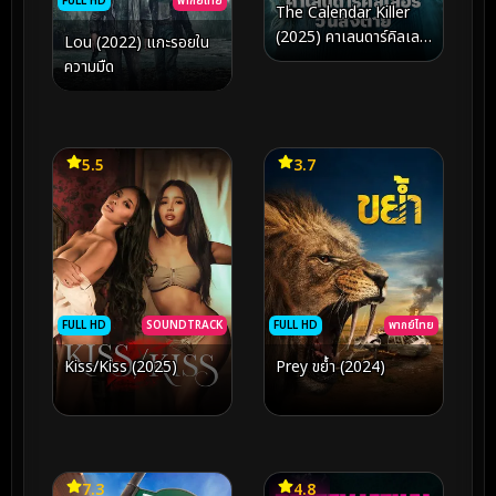
FULL HD
พากย์ไทย
The Calendar Killer
(2025) คาเลนดาร์คิลเลอ
Lou (2022) แกะรอยใน
ร์ วันสั่งตาย
ความมืด
5.5
3.7
FULL HD
SOUNDTRACK
FULL HD
พากย์ไทย
Kiss/Kiss (2025)
Prey ขย้ำ (2024)
7.3
4.8