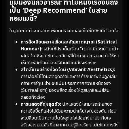
มุมมองนักวิจารณ์: ทำไมหนังเรื่องนี้ถึง
เป็น ‘Deep Recommend’ ในสาย
คอมเมดี้?
ในฐานะคนทำงานสายภาพยนตร์ ผมมองเห็นชั้นเชิงที่น่าสนใจ:
การล้อเลียนความเชื่อและสัญชาตญาณ (Satirical
Humour):
หนังใช้ประเด็นเรื่อง “ความเป็นชาย” มานำ
เสนอในเชิงขบขันและเสียดสีได้อย่างชาญฉลาด ทำให้เรา
เห็นภาพสะท้อนของสังคมผ่านเสียงหัวเราะ
สไตล์งานสร้างที่จัดจ้าน (Vibrant Aesthetics):
การเลือกใช้โทนสีที่ฉูดฉาดและการกำกับภาพที่มีลูกเล่น
คล้ายการ์ตูน ช่วยขับเน้นบรรยากาศความเหนือจริง
(Surrealism) ของพล็อตเรื่องให้ดูสนุกและมีสีสัน
ตลอดทั้งเรื่อง
การแสดงที่ทุ่มสุดตัว:
นักแสดงนำสามารถถ่ายทอด
ความซื่อบื้อที่แฝงไปด้วยความน่าเห็นใจในช่วงต้น ก่อน
จะเปลี่ยนเป็นความมั่นใจสุดโต่งได้อย่างน่าประทับใจ
สร้างอารมณ์ขันที่มาจากความรู้สึกจริงๆ ไม่ใช่แค่การยิง