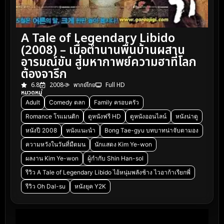
A Tale of Legendary Libido
(2008) – เมื่อตำนานพื้นบ้านผสาน
อารมณ์ขัน สู่มหากาพย์ความฮาที่โลก
ต้องจารึก
6.8
2008
พากย์ไทย
Full HD
หมวดหมู่
Adult
Comedy ตลก
Family ครอบครัว
Romance โรแมนติก
ดูหนังฟรี HD
ดูหนังออนไลน์
หนังน่าดู
หนังปี 2008
หนังแนะนำ
Bong Tae-gyu บทบาทน่าจับตามอง
ความหวังในวันที่มืดมน
นักแสดง Kim Ye-won
ผลงาน Kim Ye-won
ผู้กำกับ Shin Han-sol
รีวิว A Tale of Legendary Libido ไอ้หนุ่มพลังช้าง ไวอาก้าเรียกพี่
รีวิว Oh Dal-su
หนังยุค Y2K