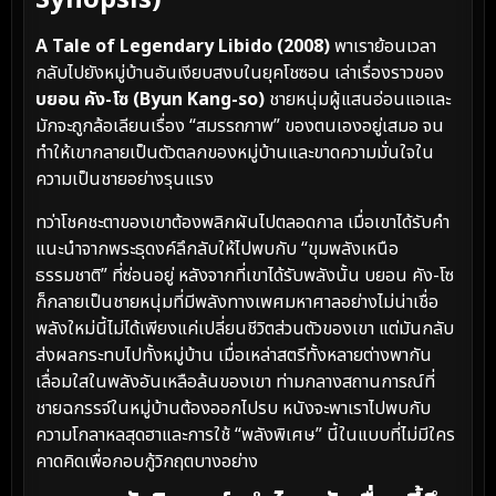
Synopsis)
A Tale of Legendary Libido (2008)
พาเราย้อนเวลา
กลับไปยังหมู่บ้านอันเงียบสงบในยุคโชซอน เล่าเรื่องราวของ
บยอน คัง-โซ (Byun Kang-so)
ชายหนุ่มผู้แสนอ่อนแอและ
มักจะถูกล้อเลียนเรื่อง “สมรรถภาพ” ของตนเองอยู่เสมอ จน
ทำให้เขากลายเป็นตัวตลกของหมู่บ้านและขาดความมั่นใจใน
ความเป็นชายอย่างรุนแรง
ทว่าโชคชะตาของเขาต้องพลิกผันไปตลอดกาล เมื่อเขาได้รับคำ
แนะนำจากพระธุดงค์ลึกลับให้ไปพบกับ “ขุมพลังเหนือ
ธรรมชาติ” ที่ซ่อนอยู่ หลังจากที่เขาได้รับพลังนั้น บยอน คัง-โซ
ก็กลายเป็นชายหนุ่มที่มีพลังทางเพศมหาศาลอย่างไม่น่าเชื่อ
พลังใหม่นี้ไม่ได้เพียงแค่เปลี่ยนชีวิตส่วนตัวของเขา แต่มันกลับ
ส่งผลกระทบไปทั้งหมู่บ้าน เมื่อเหล่าสตรีทั้งหลายต่างพากัน
เลื่อมใสในพลังอันเหลือล้นของเขา ท่ามกลางสถานการณ์ที่
ชายฉกรรจ์ในหมู่บ้านต้องออกไปรบ หนังจะพาเราไปพบกับ
ความโกลาหลสุดฮาและการใช้ “พลังพิเศษ” นี้ในแบบที่ไม่มีใคร
คาดคิดเพื่อกอบกู้วิกฤตบางอย่าง