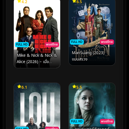
4.2
6.5
FULL HD
พากย์ไทย
FULL HD
พากย์ไทย
ManSuang (2023)
Mike & Nick & Nick &
แมนสรวง
Alice (2026) – เมื่อ
นิยามของความไว้ใจถูก
เขย่าด้วยความระทึกระดับ
พรีเมียม
6.1
5.5
FULL HD
พากย์ไทย