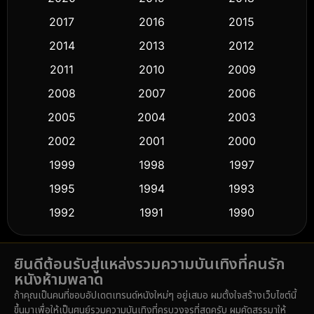
2017
2016
2015
Comedy ตลก
(451)
2014
2013
2012
Coming-of-age ชีวิตวัยรุ่น
(62)
2011
2010
2009
Crime อาชญากรรม
(530)
2008
2007
2006
2005
2004
2003
Cult Film
(5)
2002
2001
2000
Culture
(9)
1999
1998
1997
Dance เต้น
1995
1994
1993
(10)
1992
1991
1990
Detective สืบสวน
(61)
1989
1988
1986
Detective สืบสวน
(76)
ยินดีต้อนรับสู่แหล่งรวมความบันเทิงที่คนรัก
1985
1983
1982
หนังห้ามพลาด
1981
1978
1974
Disaster
(14)
ถ้าคุณเป็นคนที่ชอบอัปเดตเทรนด์หนังใหม่ๆ อยู่เสมอ ผมตั้งใจสร้างเว็บไซต์นี้
1971
1962
1953
ขึ้นมาเพื่อให้เป็นศูนย์รวมความบันเทิงที่ครบวงจรที่สุดครับ ผมคัดสรรมาให้