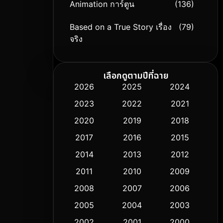
Animation การ์ตูน
(136)
Based on a True Story เรื่อง
(79)
จริง
Based on Novel
(9)
เลือกดูตามปีที่ฉาย
Biography ชีวิตจริง
(74)
2026
2025
2024
2023
2022
2021
Black Comedy
(294)
2020
2019
2018
Classic หนังคลาสสิก
(50)
2017
2016
2015
Comedy ตลก
(426)
2014
2013
2012
2011
2010
2009
Coming-of-age ชีวิตวัยรุ่น
(59)
2008
2007
2006
Crime อาชญากรรม
(503)
2005
2004
2003
Cult Film
2002
2001
2000
(5)