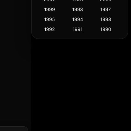
1999
1998
1997
Culture
(9)
1995
1994
1993
Dance เต้น
(10)
1992
1991
1990
1989
1988
1986
Detective สืบสวน
(57)
1985
1983
1982
Detective สืบสวน
(70)
1981
1978
1974
Disaster
(14)
1971
1962
1953
Disney+
(5)
Documentary สารคดี
(90)
Drama ดราม่า
(1,434)
Dystopian
(16)