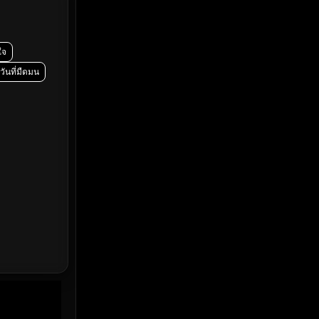
Emotional
(61)
Epic มหากาพย์
(216)
ใจ
Erotic
(36)
ันที่มืดมน
Family ครอบครัว
(358)
Fantasy จินตนาการ
(316)
Fiction
(14)
Film
(59)
Gothic
(4)
Grief
(8)
HBO GO
(7)