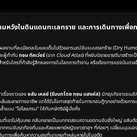
มหวังในดินแดนทะเลทราย และการเดินทางเพื่อก
ผลงานที่ละเมียดละไมและเต็มไปด้วยอารมณ์ขันแบบตลกร้าย (Dry Humor)
ะผู้กำกับ
ทอม ทิคเว่อร์
(จาก
Cloud Atlas
) ที่หยิบนิยายขายดีมาสร้างเป
ำหรับใครที่กำลังรู้สึกหลงทางในโลกการทำงาน หรือต้องการแรงบันดาลใจ
่าเรื่องราวของ
อลัน เคลย์ (รับบทโดย ทอม แฮงค์ส)
นักธุรกิจชาวอเมริ
วะล้มละลายทางอาชีพ เขาได้รับโอกาสสุดท้ายในการกอบกู้ทุกอย่างด้วยการ
ำแบบ “โฮโลแกรม” ให้กับกษัตริย์ผู้มั่งคั่ง
มที่เขาไม่คุ้นเคย กลับกลายเป็นบททดสอบความอดทนอันยิ่งใหญ่ อลันต้อ
ภาพจากคนขับรถท้องถิ่นและศัลยแพทย์หญิงชาวซาอุฯ ที่ค่อยๆ เปลี่ยนมุมมอ
ดินทางเพื่อค้นหาความสุขที่เขาเคยทำหล่นหายไปในอดีต