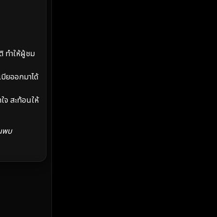
MONOMAX
(2)
Monster
(25)
Movie Collection
(2)
 ทำให้ผู้ชม
Musical เพลง
(66)
เบียออกมาได้
Mystery ลึกลับ
(369)
ใจ สะท้อนให้
nature
(4)
้นพบ
Parody
(3)
Period ย้อนยุค
(96)
Political การเมือง
(20)
Political การเมือง
(40)