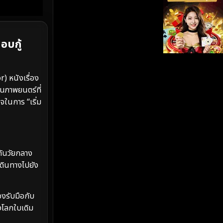
iQIYI
(19)
Kids
(17)
อบกู้
LGBTQ
(5)
 หนังเรื่อง
Love
(26)
็นภาพยนตร์ที่
ในการ “เริ่ม
Martial
(6)
Martial Arts
(35)
กันวัยกลาง
marvel
(2)
เดินทางไปยัง
Melodrama
(6)
งรับมือกับ
Military
(8)
งโลกใบเดิม