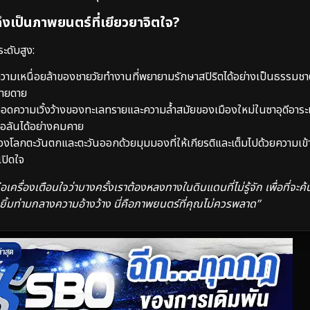
ถึงเป็นภาพยนตร์ที่เยียวยาจิตใจ?
ะดับสูง:
มเหนื่อยล้าของชายวัยทำงานที่พยายามรักษาสปิริตได้อย่างเป็นธรรมชาติ
ง่ายดาย
อดความเวิ้งว้างของทะเลทรายและความล้ำสมัยของเมืองใหม่ในซาอุดีอาระ
อลันได้อย่างคมคาย
ลกตะวันตกและตะวันออกด้วยมุมมองที่ให้เกียรติและเต็มไปด้วยความเข้า
เปิดใจ
ื่องเตือนใจว่าบางครั้งเราต้องหลงทางในดินแดนที่ไม่รู้จัก เพื่อที่จะค
้มท่ามกลางความอ้างว้าง นี่คือภาพยนตร์ที่คุณไม่ควรพลาด”