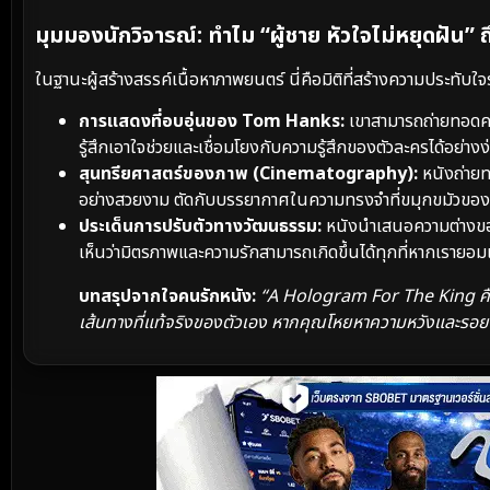
มุมมองนักวิจารณ์: ทำไม “ผู้ชาย หัวใจไม่หยุดฝัน” 
ในฐานะผู้สร้างสรรค์เนื้อหาภาพยนตร์ นี่คือมิติที่สร้างความประทับใจร
การแสดงที่อบอุ่นของ Tom Hanks:
เขาสามารถถ่ายทอดควา
รู้สึกเอาใจช่วยและเชื่อมโยงกับความรู้สึกของตัวละครได้อย่าง
สุนทรียศาสตร์ของภาพ (Cinematography):
หนังถ่ายท
อย่างสวยงาม ตัดกับบรรยากาศในความทรงจำที่ขมุกขมัวของ
ประเด็นการปรับตัวทางวัฒนธรรม:
หนังนำเสนอความต่างของโ
เห็นว่ามิตรภาพและความรักสามารถเกิดขึ้นได้ทุกที่หากเรายอม
บทสรุปจากใจคนรักหนัง:
“A Hologram For The King คือเคร
เส้นทางที่แท้จริงของตัวเอง หากคุณโหยหาความหวังและรอยยิ