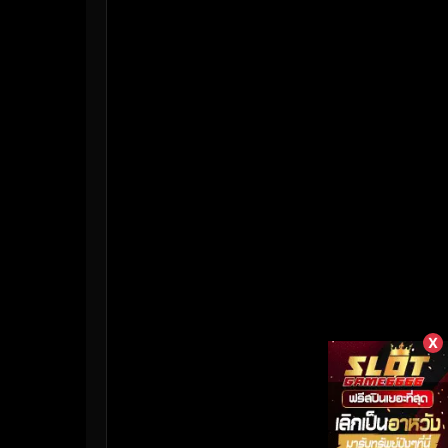
HBO Max
(3)
Healing
(17)
Heist
(26)
Historical
(7)
History ประวัติศาสตร์
(55)
Holiday
(3)
Horror สยองขวัญ
(382)
Human
(50)
X
Inspirational แรงบันดาลใจ
(158)
Investigation
(33)