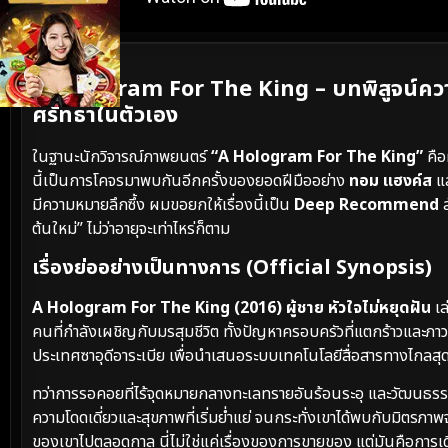
เนื้อเรื่องย่อ
A Hologram For The King – บทพิสูจน์ควา
ศรัทธาในตัวเอง
ในฐานะนักวิจารณ์ภาพยนตร์
“A Hologram For The King”
คือ
นี้เป็นการโคจรมาพบกันอีกครั้งของยอดฝีมืออย่าง
ทอม แฮงค์ส
แล
มีความหมายลึกซึ้ง ผมขอยกให้เรื่องนี้เป็น
Deep Recommend
ส
ต้นใหม่” ไม่ว่าอายุจะเท่าไหร่ก็ตาม
เรื่องย่ออย่างเป็นทางการ (Official Synopsis)
A Hologram For The King (2016) ผู้ชาย หัวใจไม่หยุดฝัน
เล
คนที่กำลังเผชิญกับมรสุมชีวิต ทั้งปัญหาครอบครัวที่แตกร้าวและภา
ประเทศซาอุดีอาระเบีย เพื่อนำเสนอระบบเทคโนโลยีสื่อสารทางไกลสุดล้
ทว่าการรอคอยที่ไร้จุดหมายกลางทะเลทรายอันร้อนระอุ และวัฒนธรร
ความโดดเดี่ยวและสุขภาพที่เริ่มย่ำแย่ จนกระทั่งเขาได้พบกับมิตร
ของเขาไปตลอดกาล นี่ไม่ใช่แค่เรื่องของการขายของ แต่มันคือการเ