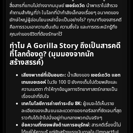
สื่อสารที่แทบไม่ต่างจากมนุษย์
เซอร์เดวิด
นำพาเราไปสำรวจ
คำถามสำคัญที่ว่า ในโลกที่ป่ากำลังเล็กลงเรื่อยๆ อนาคตของ
ยักษ์ใหญ่ผู้อ่อนโยนเหล่านี้จะเป็นอย่างไร? ทุกนาทีของสารคดี
คือการรวมเอาความตื่นเต้น ความซึ้งใจ และการตระหนักรู้ถึง
คุณค่าของชีวิตที่ต้องรักษาไว้
ทำไม A Gorilla Story ถึงเป็นสารคดี
ที่โลกต้องดู? (มุมมองจากนัก
สร้างสรรค์)
เสียงพากย์ที่เป็นอมตะ:
น้ำเสียงของ
เซอร์เดวิด แอท
เทนเบอเรอห์
ในวัย 100 ปี ยังคงเต็มไปด้วยพลังและ
ความเมตตา ทำให้ทุกข้อมูลทางวิทยาศาสตร์กลายเป็น
เรื่องเล่าที่จับใจ
เทคโนโลยีการถ่ายทำระดับ 8K:
ผู้ชมจะได้เห็นราย
ละเอียดของเส้นขนและแววตาของกอริลลาที่ชัดเจนที่สุด
ราวกับได้เข้าไปนั่งอยู่ท่ามกลางพวกมันจริงๆ
ข้อความที่ทรงพลังด้านการอนุรักษ์:
สารคดีเรื่องนี้ไม่
ได้แค่ให้ความรู้ แต่ยังสร้างแรงบันดาลใจ (Impactful