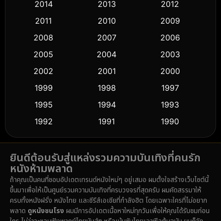
2014
2013
2012
Coming-of-age ชีวิตวัยรุ่น
(61)
2011
2010
2009
Crime อาชญากรรม
(511)
2008
2007
2006
2005
2004
2003
Cult Film
(5)
2002
2001
2000
Culture
(9)
1999
1998
1997
Dance เต้น
1995
1994
1993
(10)
1992
1991
1990
Detective สืบสวน
(58)
1989
1988
1986
Detective สืบสวน
(72)
ยินดีต้อนรับสู่แหล่งรวมความบันเทิงที่คนรัก
1985
1983
1982
หนังห้ามพลาด
1981
1978
1974
Disaster
(14)
ถ้าคุณเป็นคนที่ชอบอัปเดตเทรนด์หนังใหม่ๆ อยู่เสมอ ผมตั้งใจสร้างเว็บไซต์นี้
1971
1962
1953
ขึ้นมาเพื่อให้เป็นศูนย์รวมความบันเทิงที่ครบวงจรที่สุดครับ ผมคัดสรรมาให้
Disney+
(5)
ครบทั้งหนังฝรั่ง หนังไทย และซีรีส์เอเชียที่กำลังฮิต โดยเฉพาะใครที่ไม่อยาก
พลาด
ดูหนังชนโรง
ผมมีการอัปเดตเนื้อหาใหม่ทุกวันเพื่อให้คุณได้รับชมก่อน
Documentary สารคดี
(91)