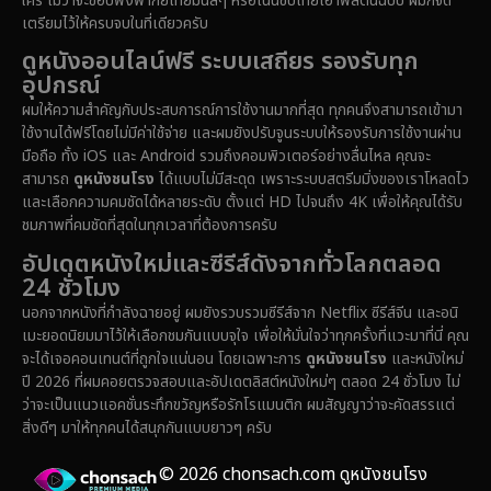
ใคร ไม่ว่าจะชอบฟังพากย์ไทยมันส์ๆ หรือเน้นซับไทยเอาฟีลต้นฉบับ ผมก็จัด
เตรียมไว้ให้ครบจบในที่เดียวครับ
Drama ดราม่า
(1,459)
ดูหนังออนไลน์ฟรี ระบบเสถียร รองรับทุก
อุปกรณ์
Dystopian
(16)
ผมให้ความสำคัญกับประสบการณ์การใช้งานมากที่สุด ทุกคนจึงสามารถเข้ามา
ใช้งานได้ฟรีโดยไม่มีค่าใช้จ่าย และผมยังปรับจูนระบบให้รองรับการใช้งานผ่าน
Emotional
(61)
มือถือ ทั้ง iOS และ Android รวมถึงคอมพิวเตอร์อย่างลื่นไหล คุณจะ
สามารถ
ดูหนังชนโรง
ได้แบบไม่มีสะดุด เพราะระบบสตรีมมิ่งของเราโหลดไว
Epic มหากาพย์
(219)
และเลือกความคมชัดได้หลายระดับ ตั้งแต่ HD ไปจนถึง 4K เพื่อให้คุณได้รับ
ชมภาพที่คมชัดที่สุดในทุกเวลาที่ต้องการครับ
Erotic
(37)
อัปเดตหนังใหม่และซีรีส์ดังจากทั่วโลกตลอด
24 ชั่วโมง
Family ครอบครัว
(359)
นอกจากหนังที่กำลังฉายอยู่ ผมยังรวบรวมซีรีส์จาก Netflix ซีรีส์จีน และอนิ
เมะยอดนิยมมาไว้ให้เลือกชมกันแบบจุใจ เพื่อให้มั่นใจว่าทุกครั้งที่แวะมาที่นี่ คุณ
Fantasy จินตนาการ
(324)
จะได้เจอคอนเทนต์ที่ถูกใจแน่นอน โดยเฉพาะการ
ดูหนังชนโรง
และหนังใหม่
ปี 2026 ที่ผมคอยตรวจสอบและอัปเดตลิสต์หนังใหม่ๆ ตลอด 24 ชั่วโมง ไม่
Fiction
(14)
ว่าจะเป็นแนวแอคชั่นระทึกขวัญหรือรักโรแมนติก ผมสัญญาว่าจะคัดสรรแต่
สิ่งดีๆ มาให้ทุกคนได้สนุกกันแบบยาวๆ ครับ
Film
(59)
© 2026 chonsach.com ดูหนังชนโรง