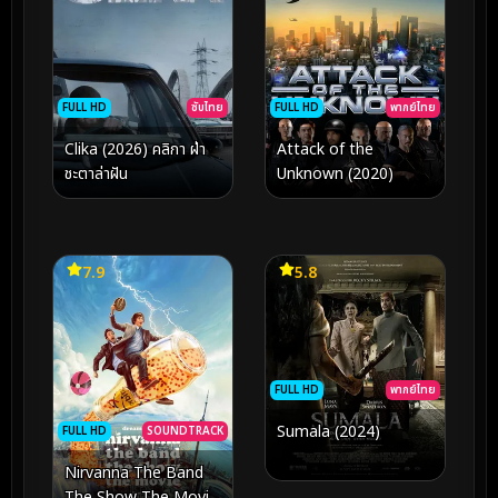
FULL HD
ซับไทย
FULL HD
พากย์ไทย
Clika (2026) คลิกา ฝ่า
Attack of the
ชะตาล่าฝัน
Unknown (2020)
7.9
5.8
FULL HD
พากย์ไทย
Sumala (2024)
FULL HD
SOUNDTRACK
Nirvanna The Band
The Show The Movie