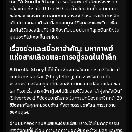
ด้วย
“A Gorilla Story”
การกลับมาพบกันอีกครั้งระหว่าง
กล้องถ่ายทำระดับ Ultra-HD และน้ำเสียงอันเปี่ยมด้วยมนต์
ขลังของ
เซอร์เดวิด แอทเทนเบอเรอห์
ที่จะพาเราเดินทางลึก
เข้าไปในใจกลางป่าฝนที่อุดมสมบูรณ์ที่สุดของแอฟริกา เพื่อ
สัมผัสชีวิตของสัตว์ที่ใกล้เคียงกับมนุษย์มากที่สุดชนิดหนึ่งใน
มุมมองที่ไม่เคยเห็นมาก่อน
เรื่องย่อและเนื้อหาสำคัญ: มหากาพย์
แห่งสายเลือดและการอยู่รอดในป่าลึก
A Gorilla Story
ไม่ได้เป็นเพียงการสังเกตการณ์ชีวิตสัตว์ป่า
แต่เป็นการเล่าเรื่อง (Storytelling) ที่ทรงพลังเกี่ยวกับ
ครอบครัวกอริลลาภูเขาที่ต้องเผชิญกับความเปลี่ยนแปลงของ
โลกที่รวดเร็ว สารคดีพาผู้ชมไปติดตามชีวิตของ “จ่าฝูงหลังเงิน”
(Silverback) ที่ต้องแบกรับภาระในการปกป้องสมาชิกกว่า 20
ชีวิตจากภัยคุกคามรอบด้าน ทั้งจากธรรมชาติและการรุกราน
ของมนุษย์
ผ่านมุมกล้องที่ทันสมัยและเงียบเชียบ เราจะได้เห็นพฤติกรรม
ทางสังคมที่ซับซ้อน ความรักความผูกพันระหว่างแม่ลูก และการ