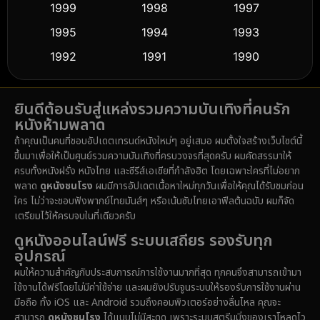
1999
1998
1997
Dance เต้น
1995
1994
1993
(10)
1992
1991
1990
Detective สืบสวน
(59)
1989
1988
1986
Detective สืบสวน
(74)
ยินดีต้อนรับสู่แหล่งรวมความบันเทิงที่คนรัก
1985
1983
1982
หนังห้ามพลาด
1981
1978
1974
Disaster
(14)
ถ้าคุณเป็นคนที่ชอบอัปเดตเทรนด์หนังใหม่ๆ อยู่เสมอ ผมตั้งใจสร้างเว็บไซต์นี้
1971
1962
1953
ขึ้นมาเพื่อให้เป็นศูนย์รวมความบันเทิงที่ครบวงจรที่สุดครับ ผมคัดสรรมาให้
Disney+
(5)
ครบทั้งหนังฝรั่ง หนังไทย และซีรีส์เอเชียที่กำลังฮิต โดยเฉพาะใครที่ไม่อยาก
พลาด
ดูหนังชนโรง
ผมมีการอัปเดตเนื้อหาใหม่ทุกวันเพื่อให้คุณได้รับชมก่อน
Documentary สารคดี
(91)
ใคร ไม่ว่าจะชอบฟังพากย์ไทยมันส์ๆ หรือเน้นซับไทยเอาฟีลต้นฉบับ ผมก็จัด
เตรียมไว้ให้ครบจบในที่เดียวครับ
Drama ดราม่า
(1,485)
ดูหนังออนไลน์ฟรี ระบบเสถียร รองรับทุก
อุปกรณ์
Dystopian
(16)
ผมให้ความสำคัญกับประสบการณ์การใช้งานมากที่สุด ทุกคนจึงสามารถเข้ามา
ใช้งานได้ฟรีโดยไม่มีค่าใช้จ่าย และผมยังปรับจูนระบบให้รองรับการใช้งานผ่าน
Emotional
(61)
มือถือ ทั้ง iOS และ Android รวมถึงคอมพิวเตอร์อย่างลื่นไหล คุณจะ
สามารถ
ดูหนังชนโรง
ได้แบบไม่มีสะดุด เพราะระบบสตรีมมิ่งของเราโหลดไว