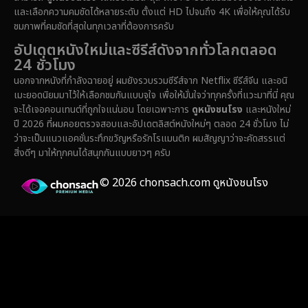
Epic มหากาพย์
(222)
และเลือกความคมชัดได้หลายระดับ ตั้งแต่ HD ไปจนถึง 4K เพื่อให้คุณได้รับ
ชมภาพที่คมชัดที่สุดในทุกเวลาที่ต้องการครับ
Erotic
(37)
อัปเดตหนังใหม่และซีรีส์ดังจากทั่วโลกตลอด
24 ชั่วโมง
Family ครอบครัว
(365)
นอกจากหนังที่กำลังฉายอยู่ ผมยังรวบรวมซีรีส์จาก Netflix ซีรีส์จีน และอนิ
เมะยอดนิยมมาไว้ให้เลือกชมกันแบบจุใจ เพื่อให้มั่นใจว่าทุกครั้งที่แวะมาที่นี่ คุณ
Fantasy จินตนาการ
(329)
จะได้เจอคอนเทนต์ที่ถูกใจแน่นอน โดยเฉพาะการ
ดูหนังชนโรง
และหนังใหม่
ปี 2026 ที่ผมคอยตรวจสอบและอัปเดตลิสต์หนังใหม่ๆ ตลอด 24 ชั่วโมง ไม่
Fiction
(14)
ว่าจะเป็นแนวแอคชั่นระทึกขวัญหรือรักโรแมนติก ผมสัญญาว่าจะคัดสรรแต่
สิ่งดีๆ มาให้ทุกคนได้สนุกกันแบบยาวๆ ครับ
Film
(59)
© 2026 chonsach.com ดูหนังชนโรง
Gothic
(4)
Grief
(8)
HBO GO
(7)
HBO Max
(3)