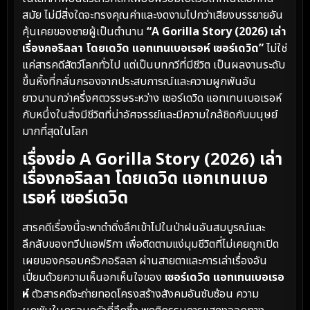
สมัย ไม่มีสิ่งใดจะทรงคุณค่าและงดงามไปกว่าเสียงบรรยายอัน
คุ้นเคยของชายผู้เป็นตำนาน
“A Gorilla Story (2026) เล่า
เรื่องกอริลลา โดยเดวิด แอทเทนเบอเรอห์ เซอร์เดวิด”
ไม่ใช่
แค่สารคดีสัตว์โลกทั่วไป แต่เป็นบทกวีที่มีชีวิต เป็นผลงานระดับ
ขึ้นหิ้งที่กลั่นกรองจากประสบการณ์และความผูกพันอัน
ยาวนานกว่าครึ่งศตวรรษระหว่าง เซอร์เดวิด แอทเทนเบอเรอห์
กับหนึ่งในสิ่งมีชีวิตที่น่าอัศจรรย์และมีความใกล้ชิดกับมนุษย์
มากที่สุดในโลก
เรื่องย่อ A Gorilla Story (2026) เล่า
เรื่องกอริลลา โดยเดวิด แอทเทนเบอ
เรอห์ เซอร์เดวิด
สารคดีเรื่องนี้จะพาดำดิ่งลึกเข้าไปในป่าฝนอันสมบูรณ์และ
ลึกลับของทวีปแอฟริกา เพื่อติดตามแง่มุมชีวิตที่ไม่เคยถูกเปิด
เผยของครอบครัวกอริลลา ผ่านสายตาและการเล่าเรื่องอัน
เปี่ยมด้วยความเห็นอกเห็นใจของ
เซอร์เดวิด แอทเทนเบอเรอ
ห์
ตัวสารคดีจะถ่ายทอดโครงสร้างสังคมอันซับซ้อน ความ