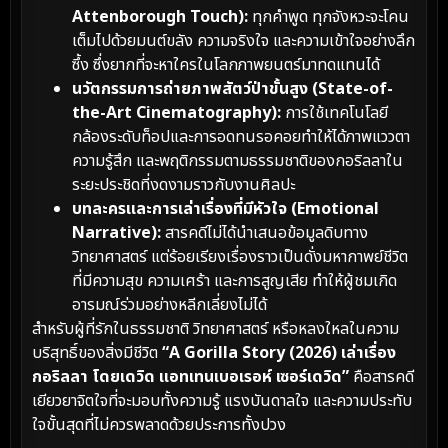
Attenborough Touch):
ทุกคำพูด ทุกจังหวะจะโคน
เต็มไปด้วยมนต์ขลัง ความจริงใจ และความเข้าใจอย่างลึก
ซึ้ง ซึ่งยากที่จะหาใครในโลกภาพยนตร์มาทดแทนได้
นวัตกรรมการถ่ายภาพสัตว์ป่าขั้นสูง (State-of-
the-Art Cinematography):
การใช้เทคโนโลยี
กล้องระดับท็อปและการอดทนรอคอยทำให้ได้ภาพแววตา
ความรู้สึก และพฤติกรรมตามธรรมชาติของกอริลลาใน
ระยะประชิดที่งดงามราวกับงานศิลปะ
บทละครและการเล่าเรื่องที่มีหัวใจ (Emotional
Narrative):
สารคดีไม่ได้นำเสนอข้อมูลดิบทาง
วิทยาศาสตร์ แต่ร้อยเรียงเรื่องราวเป็นดั่งมหากาพย์ชีวิต
ที่มีความสุข ความเศร้า และการสูญเสีย ทำให้ผู้ชมเกิด
อารมณ์ร่วมอย่างหลีกเลี่ยงไม่ได้
สำหรับผู้ที่รักในธรรมชาติ วิทยาศาสตร์ หรือหลงใหลในความ
บริสุทธิ์ของสิ่งมีชีวิต
“A Gorilla Story (2026) เล่าเรื่อง
กอริลลา โดยเดวิด แอทเทนเบอเรอห์ เซอร์เดวิด”
คือสารคดี
เยียวยาจิตใจที่จะมอบทั้งความรู้ แรงบันดาลใจ และความประทับ
ใจขั้นสุดที่ไม่ควรพลาดด้วยประการทั้งปวง