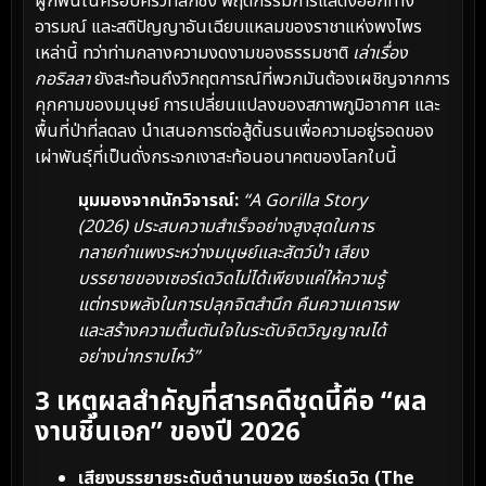
ผูกพันในครอบครัวที่ลึกซึ้ง พฤติกรรมการแสดงออกทาง
อารมณ์ และสติปัญญาอันเฉียบแหลมของราชาแห่งพงไพร
เหล่านี้ ทว่าท่ามกลางความงดงามของธรรมชาติ
เล่าเรื่อง
กอริลลา
ยังสะท้อนถึงวิกฤตการณ์ที่พวกมันต้องเผชิญจากการ
คุกคามของมนุษย์ การเปลี่ยนแปลงของสภาพภูมิอากาศ และ
พื้นที่ป่าที่ลดลง นำเสนอการต่อสู้ดิ้นรนเพื่อความอยู่รอดของ
เผ่าพันธุ์ที่เป็นดั่งกระจกเงาสะท้อนอนาคตของโลกใบนี้
มุมมองจากนักวิจารณ์:
“A Gorilla Story
(2026) ประสบความสำเร็จอย่างสูงสุดในการ
ทลายกำแพงระหว่างมนุษย์และสัตว์ป่า เสียง
บรรยายของเซอร์เดวิดไม่ได้เพียงแค่ให้ความรู้
แต่ทรงพลังในการปลุกจิตสำนึก คืนความเคารพ
และสร้างความตื้นตันใจในระดับจิตวิญญาณได้
อย่างน่ากราบไหว้”
3 เหตุผลสำคัญที่สารคดีชุดนี้คือ “ผล
งานชิ้นเอก” ของปี 2026
เสียงบรรยายระดับตำนานของ เซอร์เดวิด (The