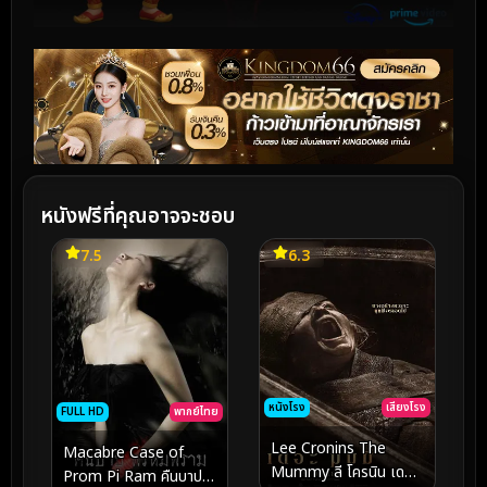
หนังฟรีที่คุณอาจจะชอบ
7.5
6.3
หนังโรง
เสียงโรง
FULL HD
พากย์ไทย
Lee Cronins The
Macabre Case of
Mummy ลี โครนิน เดอะ
Prom Pi Ram คืนบาป