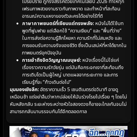
โปรยปราย ถูกรังสรรค์ด้วยเทคโนโลยีปี 2026 ทำให้ทุก
เฟรมภาพสวยงามราวกับภาพวาด และทำหน้าที่สะท้อน
อารมณ์ความเหงาของตัวละครได้อย่างไร้ที่ติ
ภาษาภาพยนตร์ที่เงียบแต่ทรงพลัง:
หนังไม่ได้ใช้บท
พูดที่ฟูมฟาย แต่เลือกใช้ “ความเงียบ” และ “พื้นที่ว่าง”
ในการส่งต่อความรู้สึกโหยหา ความรักที่ไม่สมหวัง และ
การยอมรับความจริงของชีวิต ซึ่งเป็นเสน่ห์ที่หาได้ยากใน
ภาพยนตร์ยุคปัจจุบัน
การเข้าถึงจิตวิญญาณมนุษย์:
หนังเรื่องนี้ไม่ใช่แค่
เรื่องราวความรักวัยรุ่น แต่มันคือกระจกเงาที่สะท้อนถึง
การเติบโตเป็นผู้ใหญ่ บาดแผลจากระยะทาง และการ
เรียนรู้ที่จะ “ก้าวเดินต่อไป”
มุมมองเชิงลึก:
อัตราความเร็ว 5 เซนติเมตรต่อวินาที อาจดู
เหมือนช้า แต่อย่าลืมว่าหากปล่อยให้มันร่วงโรยไปเรื่อย ๆ โดยไม่
หันหลังกลับ ระยะห่างระหว่างหัวใจสองดวงก็อาจจะไกลกันจนไม่
สามารถกลับมาบรรจบกันได้อีกตลอดกาล