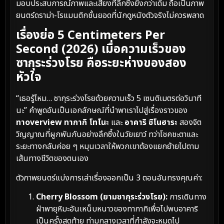
มอบประสบการณ์ภาพและเสียงที่ลึกซึ้งยิ่งกว่าเดิม ถือเป็นภาพ
ยนตร์ดราม่า-โรแมนติกชั้นยอดที่นักดูหนังตัวจริงไม่ควรพลาด
เรื่องย่อ 5 Centimeters Per
Second (2026) เมื่อความเร็วของ
ซากุระร่วงโรย คือระยะห่างของสอง
หัวใจ
“เธอรู้ไหม… ซากุระร่วงโรยด้วยความเร็ว 5 เซนติเมตรต่อวินาที
นะ” คำพูดอันเป็นเอกลักษณ์ที่นำพาเราไปสู่เรื่องราวของ
ทาoverview ทากากิ โทโนะ
และ
อาคาริ ชิโนฮาระ
สองจิต
วิญญาณที่ผูกพันกันอย่างลึกซึ้งในวัยเยาว์ ทว่าโชคชะตาและ
ระยะทางกลับค่อย ๆ หมุนเวลาให้พวกเขาต้องแยกย้ายไปตาม
เส้นทางชีวิตของตนเอง
ตัวภาพยนตร์แบ่งการเล่าเรื่องออกเป็น 3 ตอนอันทรงคุณค่า:
Cherry Blossom (ยามซากุระร่วงโรย):
การเดินทาง
ฝ่าพายุหิมะอันเหน็บหนาวของทากากิเพื่อไปพบอาคาริ
เป็นครั้งสุดท้าย ท่ามกลางเวลาที่กำลังจะหมดไป