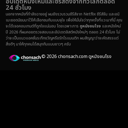
อัปเดตหนังใหม่และซีรีส์ดังจากทั่วโลกตลอด
24 ชั่วโมง
Family ครอบครัว
(371)
นอกจากหนังที่กำลังฉายอยู่ ผมยังรวบรวมซีรีส์จาก Netflix ซีรีส์จีน และอนิ
เมะยอดนิยมมาไว้ให้เลือกชมกันแบบจุใจ เพื่อให้มั่นใจว่าทุกครั้งที่แวะมาที่นี่ คุณ
Fantasy จินตนาการ
(336)
จะได้เจอคอนเทนต์ที่ถูกใจแน่นอน โดยเฉพาะการ
ดูหนังชนโรง
และหนังใหม่
ปี 2026 ที่ผมคอยตรวจสอบและอัปเดตลิสต์หนังใหม่ๆ ตลอด 24 ชั่วโมง ไม่
Fiction
(14)
ว่าจะเป็นแนวแอคชั่นระทึกขวัญหรือรักโรแมนติก ผมสัญญาว่าจะคัดสรรแต่
สิ่งดีๆ มาให้ทุกคนได้สนุกกันแบบยาวๆ ครับ
Film
(59)
© 2026 chonsach.com ดูหนังชนโรง
Gothic
(4)
Grief
(8)
HBO GO
(7)
HBO Max
(3)
Healing
(17)