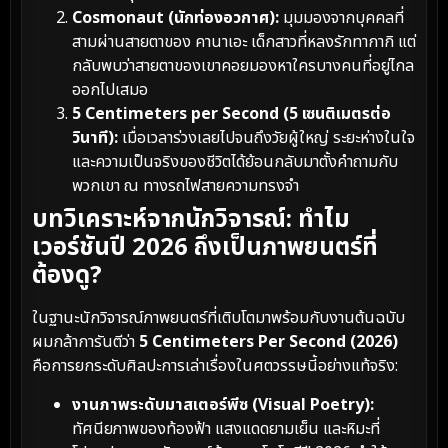
Cosmonaut (นักท่องอวกาศ):
มุมมองจากบุคคลที่
สามผ่านสายตาของ คานาเอะ เด็กสาวที่หลงรักทากากิ แต่
กลับพบว่าสายตาของเขาคอยมองหาใครบางคนที่อยู่ไกล
ออกไปเสมอ
5 Centimeters per Second (5 เซนติเมตรต่อ
วินาที):
เมื่อเวลาร่วงเลยไปจนถึงวัยผู้ใหญ่ ระยะห่างในใจ
และความเป็นจริงของชีวิตได้ย้อนกลับมาตั้งคำถามกับ
พวกเขา ณ ทางรถไฟสายความทรงจำ
บทวิเคราะห์จากนักวิจารณ์: ทำไม
เวอร์ชันปี 2026 ถึงเป็นภาพยนตร์ที่
ต้องดู?
ในฐานะนักวิจารณ์ภาพยนตร์ที่เติบโตมาพร้อมกับงานต้นฉบับ
ผมกล้าการันตีว่า
5 Centimeters Per Second (2026)
คือการยกระดับศิลปะการเล่าเรื่องในศตวรรษนี้อย่างแท้จริง:
งานภาพระดับมาสเตอร์พีซ (Visual Poetry):
ทัศนียภาพของท้องฟ้า แสงแดดยามเย็น และหิมะที่