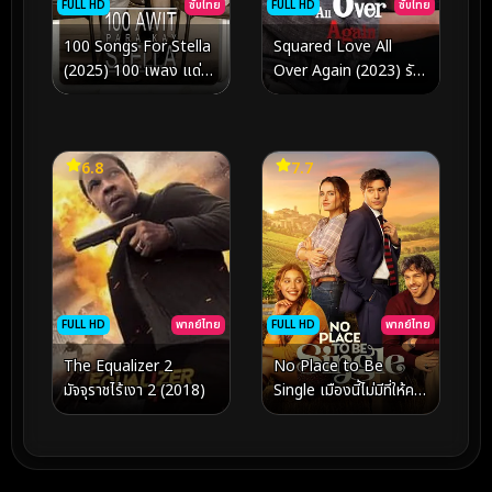
FULL HD
ซับไทย
FULL HD
ซับไทย
100 Songs For Stella
Squared Love All
(2025) 100 เพลง แด่ส
Over Again (2023) รัก
เตลล่า
กำลังสอง (อีกแล้ว)
6.8
7.7
FULL HD
พากย์ไทย
FULL HD
พากย์ไทย
The Equalizer 2
No Place to Be
มัจจุราชไร้เงา 2 (2018)
Single เมืองนี้ไม่มีที่ให้คน
โสด (2026)