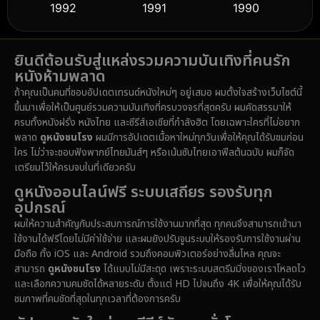
1992
1991
1990
Detective สืบสวน
(61)
1989
1988
1986
Detective สืบสวน
(76)
ยินดีต้อนรับสู่แหล่งรวมความบันเทิงที่คนรัก
1985
1983
1982
หนังห้ามพลาด
1981
1978
1974
Disaster
(14)
ถ้าคุณเป็นคนที่ชอบอัปเดตเทรนด์หนังใหม่ๆ อยู่เสมอ ผมตั้งใจสร้างเว็บไซต์นี้
1971
1962
1953
ขึ้นมาเพื่อให้เป็นศูนย์รวมความบันเทิงที่ครบวงจรที่สุดครับ ผมคัดสรรมาให้
Disney+
(5)
ครบทั้งหนังฝรั่ง หนังไทย และซีรีส์เอเชียที่กำลังฮิต โดยเฉพาะใครที่ไม่อยาก
พลาด
ดูหนังชนโรง
ผมมีการอัปเดตเนื้อหาใหม่ทุกวันเพื่อให้คุณได้รับชมก่อน
Documentary สารคดี
(92)
ใคร ไม่ว่าจะชอบฟังพากย์ไทยมันส์ๆ หรือเน้นซับไทยเอาฟีลต้นฉบับ ผมก็จัด
เตรียมไว้ให้ครบจบในที่เดียวครับ
Drama ดราม่า
(1,512)
ดูหนังออนไลน์ฟรี ระบบเสถียร รองรับทุก
อุปกรณ์
Dystopian
(16)
ผมให้ความสำคัญกับประสบการณ์การใช้งานมากที่สุด ทุกคนจึงสามารถเข้ามา
ใช้งานได้ฟรีโดยไม่มีค่าใช้จ่าย และผมยังปรับจูนระบบให้รองรับการใช้งานผ่าน
Emotional
(61)
มือถือ ทั้ง iOS และ Android รวมถึงคอมพิวเตอร์อย่างลื่นไหล คุณจะ
สามารถ
ดูหนังชนโรง
ได้แบบไม่มีสะดุด เพราะระบบสตรีมมิ่งของเราโหลดไว
Epic มหากาพย์
(228)
และเลือกความคมชัดได้หลายระดับ ตั้งแต่ HD ไปจนถึง 4K เพื่อให้คุณได้รับ
ชมภาพที่คมชัดที่สุดในทุกเวลาที่ต้องการครับ
Erotic
(37)