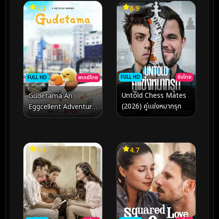
7.2
6.9
FULL HD
ซับไทย
FULL HD
พากย์ไทย
Untold Chess Mates
Gudetama An
(2026) คู่แข่งหมากรุก
Eggcellent Adventure
(2022) กุเดทามะ ไข่ขี้
เกียจผจญภัย
7.4
4.7