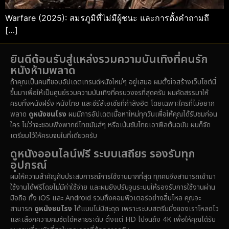
Warfare (2025): สมรภูมิที่ไม่มีผู้ชนะ และการตั้งคำถามถึ
[…]
ยินดีต้อนรับสู่แหล่งรวมความบันเทิงที่คนรัก
หนังห้ามพลาด
ถ้าคุณเป็นคนที่ชอบอัปเดตเทรนด์หนังใหม่ๆ อยู่เสมอ ผมตั้งใจสร้างเว็บไซต์นี้
ขึ้นมาเพื่อให้เป็นศูนย์รวมความบันเทิงที่ครบวงจรที่สุดครับ ผมคัดสรรมาให้
ครบทั้งหนังฝรั่ง หนังไทย และซีรีส์เอเชียที่กำลังฮิต โดยเฉพาะใครที่ไม่อยาก
พลาด
ดูหนังชนโรง
ผมมีการอัปเดตเนื้อหาใหม่ทุกวันเพื่อให้คุณได้รับชมก่อน
ใคร ไม่ว่าจะชอบฟังพากย์ไทยมันส์ๆ หรือเน้นซับไทยเอาฟีลต้นฉบับ ผมก็จัด
เตรียมไว้ให้ครบจบในที่เดียวครับ
ดูหนังออนไลน์ฟรี ระบบเสถียร รองรับทุก
อุปกรณ์
ผมให้ความสำคัญกับประสบการณ์การใช้งานมากที่สุด ทุกคนจึงสามารถเข้ามา
ใช้งานได้ฟรีโดยไม่มีค่าใช้จ่าย และผมยังปรับจูนระบบให้รองรับการใช้งานผ่าน
มือถือ ทั้ง iOS และ Android รวมถึงคอมพิวเตอร์อย่างลื่นไหล คุณจะ
สามารถ
ดูหนังชนโรง
ได้แบบไม่มีสะดุด เพราะระบบสตรีมมิ่งของเราโหลดไว
และเลือกความคมชัดได้หลายระดับ ตั้งแต่ HD ไปจนถึง 4K เพื่อให้คุณได้รับ