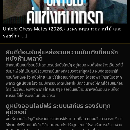
Untold Chess Mates (2026): สงครามบนกระดานไม้ และ
รอยร้าว […]
ยินดีต้อนรับสู่แหล่งรวมความบันเทิงที่คนรัก
หนังห้ามพลาด
ถ้าคุณเป็นคนที่ชอบอัปเดตเทรนด์หนังใหม่ๆ อยู่เสมอ ผมตั้งใจสร้างเว็บไซต์นี้
ขึ้นมาเพื่อให้เป็นศูนย์รวมความบันเทิงที่ครบวงจรที่สุดครับ ผมคัดสรรมาให้
ครบทั้งหนังฝรั่ง หนังไทย และซีรีส์เอเชียที่กำลังฮิต โดยเฉพาะใครที่ไม่อยาก
พลาด
ดูหนังชนโรง
ผมมีการอัปเดตเนื้อหาใหม่ทุกวันเพื่อให้คุณได้รับชมก่อน
ใคร ไม่ว่าจะชอบฟังพากย์ไทยมันส์ๆ หรือเน้นซับไทยเอาฟีลต้นฉบับ ผมก็จัด
เตรียมไว้ให้ครบจบในที่เดียวครับ
ดูหนังออนไลน์ฟรี ระบบเสถียร รองรับทุก
อุปกรณ์
ผมให้ความสำคัญกับประสบการณ์การใช้งานมากที่สุด ทุกคนจึงสามารถเข้ามา
ใช้งานได้ฟรีโดยไม่มีค่าใช้จ่าย และผมยังปรับจูนระบบให้รองรับการใช้งานผ่าน