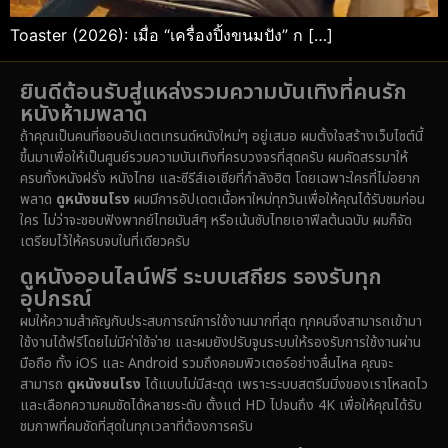
Toaster (2026): เมื่อ “เครื่องปิ้งขนมปัง” ก […]
ยินดีต้อนรับสู่แหล่งรวมความบันเทิงที่คนรัก
หนังห้ามพลาด
ถ้าคุณเป็นคนที่ชอบอัปเดตเทรนด์หนังใหม่ๆ อยู่เสมอ ผมตั้งใจสร้างเว็บไซต์นี้
ขึ้นมาเพื่อให้เป็นศูนย์รวมความบันเทิงที่ครบวงจรที่สุดครับ ผมคัดสรรมาให้
ครบทั้งหนังฝรั่ง หนังไทย และซีรีส์เอเชียที่กำลังฮิต โดยเฉพาะใครที่ไม่อยาก
พลาด
ดูหนังชนโรง
ผมมีการอัปเดตเนื้อหาใหม่ทุกวันเพื่อให้คุณได้รับชมก่อน
ใคร ไม่ว่าจะชอบฟังพากย์ไทยมันส์ๆ หรือเน้นซับไทยเอาฟีลต้นฉบับ ผมก็จัด
เตรียมไว้ให้ครบจบในที่เดียวครับ
ดูหนังออนไลน์ฟรี ระบบเสถียร รองรับทุก
อุปกรณ์
ผมให้ความสำคัญกับประสบการณ์การใช้งานมากที่สุด ทุกคนจึงสามารถเข้ามา
ใช้งานได้ฟรีโดยไม่มีค่าใช้จ่าย และผมยังปรับจูนระบบให้รองรับการใช้งานผ่าน
มือถือ ทั้ง iOS และ Android รวมถึงคอมพิวเตอร์อย่างลื่นไหล คุณจะ
สามารถ
ดูหนังชนโรง
ได้แบบไม่มีสะดุด เพราะระบบสตรีมมิ่งของเราโหลดไว
และเลือกความคมชัดได้หลายระดับ ตั้งแต่ HD ไปจนถึง 4K เพื่อให้คุณได้รับ
ชมภาพที่คมชัดที่สุดในทุกเวลาที่ต้องการครับ