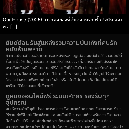
Our House (2025): ความสยองที่คืบคลานจากรั้วติดกัน และ
คว […]
ยินดีต้อนรับสู่แหล่งรวมความบันเทิงที่คนรัก
หนังห้ามพลาด
ถ้าคุณเป็นคนที่ชอบอัปเดตเทรนด์หนังใหม่ๆ อยู่เสมอ ผมตั้งใจสร้างเว็บไซต์นี้
ขึ้นมาเพื่อให้เป็นศูนย์รวมความบันเทิงที่ครบวงจรที่สุดครับ ผมคัดสรรมาให้
ครบทั้งหนังฝรั่ง หนังไทย และซีรีส์เอเชียที่กำลังฮิต โดยเฉพาะใครที่ไม่อยาก
พลาด
ดูหนังชนโรง
ผมมีการอัปเดตเนื้อหาใหม่ทุกวันเพื่อให้คุณได้รับชมก่อน
ใคร ไม่ว่าจะชอบฟังพากย์ไทยมันส์ๆ หรือเน้นซับไทยเอาฟีลต้นฉบับ ผมก็จัด
เตรียมไว้ให้ครบจบในที่เดียวครับ
ดูหนังออนไลน์ฟรี ระบบเสถียร รองรับทุก
อุปกรณ์
ผมให้ความสำคัญกับประสบการณ์การใช้งานมากที่สุด ทุกคนจึงสามารถเข้ามา
ใช้งานได้ฟรีโดยไม่มีค่าใช้จ่าย และผมยังปรับจูนระบบให้รองรับการใช้งานผ่าน
มือถือ ทั้ง iOS และ Android รวมถึงคอมพิวเตอร์อย่างลื่นไหล คุณจะ
สามารถ
ดูหนังชนโรง
ได้แบบไม่มีสะดุด เพราะระบบสตรีมมิ่งของเราโหลดไว