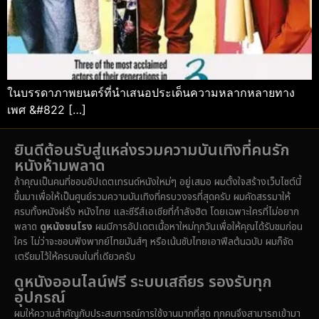
ในบรรดาภาพยนตร์ที่นำเสนอประเด็นความหลากหลายทาง
เพศ &#822 […]
ยินดีต้อนรับสู่แหล่งรวมความบันเทิงที่คนรัก
หนังห้ามพลาด
ถ้าคุณเป็นคนที่ชอบอัปเดตเทรนด์หนังใหม่ๆ อยู่เสมอ ผมตั้งใจสร้างเว็บไซต์นี้
ขึ้นมาเพื่อให้เป็นศูนย์รวมความบันเทิงที่ครบวงจรที่สุดครับ ผมคัดสรรมาให้
ครบทั้งหนังฝรั่ง หนังไทย และซีรีส์เอเชียที่กำลังฮิต โดยเฉพาะใครที่ไม่อยาก
พลาด
ดูหนังชนโรง
ผมมีการอัปเดตเนื้อหาใหม่ทุกวันเพื่อให้คุณได้รับชมก่อน
ใคร ไม่ว่าจะชอบฟังพากย์ไทยมันส์ๆ หรือเน้นซับไทยเอาฟีลต้นฉบับ ผมก็จัด
เตรียมไว้ให้ครบจบในที่เดียวครับ
ดูหนังออนไลน์ฟรี ระบบเสถียร รองรับทุก
อุปกรณ์
ผมให้ความสำคัญกับประสบการณ์การใช้งานมากที่สุด ทุกคนจึงสามารถเข้ามา