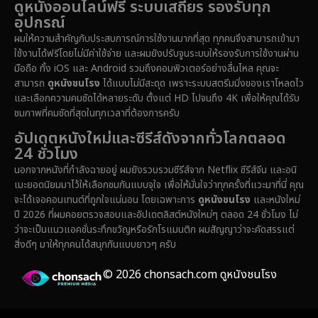
ดูหนังออนไลน์ฟรี ระบบเสถียร รองรับทุก
อุปกรณ์
ผมให้ความสำคัญกับประสบการณ์การใช้งานมากที่สุด ทุกคนจึงสามารถเข้ามา
ใช้งานได้ฟรีโดยไม่มีค่าใช้จ่าย และผมยังปรับจูนระบบให้รองรับการใช้งานผ่าน
มือถือ ทั้ง iOS และ Android รวมถึงคอมพิวเตอร์อย่างลื่นไหล คุณจะ
สามารถ
ดูหนังชนโรง
ได้แบบไม่มีสะดุด เพราะระบบสตรีมมิ่งของเราโหลดไว
และเลือกความคมชัดได้หลายระดับ ตั้งแต่ HD ไปจนถึง 4K เพื่อให้คุณได้รับ
ชมภาพที่คมชัดที่สุดในทุกเวลาที่ต้องการครับ
อัปเดตหนังใหม่และซีรีส์ดังจากทั่วโลกตลอด
24 ชั่วโมง
นอกจากหนังที่กำลังฉายอยู่ ผมยังรวบรวมซีรีส์จาก Netflix ซีรีส์จีน และอนิ
เมะยอดนิยมมาไว้ให้เลือกชมกันแบบจุใจ เพื่อให้มั่นใจว่าทุกครั้งที่แวะมาที่นี่ คุณ
จะได้เจอคอนเทนต์ที่ถูกใจแน่นอน โดยเฉพาะการ
ดูหนังชนโรง
และหนังใหม่
ปี 2026 ที่ผมคอยตรวจสอบและอัปเดตลิสต์หนังใหม่ๆ ตลอด 24 ชั่วโมง ไม่
ว่าจะเป็นแนวแอคชั่นระทึกขวัญหรือรักโรแมนติก ผมสัญญาว่าจะคัดสรรแต่
สิ่งดีๆ มาให้ทุกคนได้สนุกกันแบบยาวๆ ครับ
© 2026 chonsach.com ดูหนังชนโรง