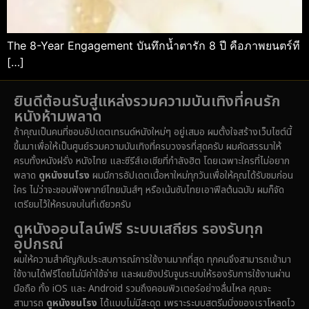
The 8-Year Engagement บันทึกน้ำตารัก 8 ปี คือภาพยนตร์ที
[…]
ยินดีต้อนรับสู่แหล่งรวมความบันเทิงที่คนรัก
หนังห้ามพลาด
ถ้าคุณเป็นคนที่ชอบอัปเดตเทรนด์หนังใหม่ๆ อยู่เสมอ ผมตั้งใจสร้างเว็บไซต์นี้
ขึ้นมาเพื่อให้เป็นศูนย์รวมความบันเทิงที่ครบวงจรที่สุดครับ ผมคัดสรรมาให้
ครบทั้งหนังฝรั่ง หนังไทย และซีรีส์เอเชียที่กำลังฮิต โดยเฉพาะใครที่ไม่อยาก
พลาด
ดูหนังชนโรง
ผมมีการอัปเดตเนื้อหาใหม่ทุกวันเพื่อให้คุณได้รับชมก่อน
ใคร ไม่ว่าจะชอบฟังพากย์ไทยมันส์ๆ หรือเน้นซับไทยเอาฟีลต้นฉบับ ผมก็จัด
เตรียมไว้ให้ครบจบในที่เดียวครับ
ดูหนังออนไลน์ฟรี ระบบเสถียร รองรับทุก
อุปกรณ์
ผมให้ความสำคัญกับประสบการณ์การใช้งานมากที่สุด ทุกคนจึงสามารถเข้ามา
ใช้งานได้ฟรีโดยไม่มีค่าใช้จ่าย และผมยังปรับจูนระบบให้รองรับการใช้งานผ่าน
มือถือ ทั้ง iOS และ Android รวมถึงคอมพิวเตอร์อย่างลื่นไหล คุณจะ
สามารถ
ดูหนังชนโรง
ได้แบบไม่มีสะดุด เพราะระบบสตรีมมิ่งของเราโหลดไว