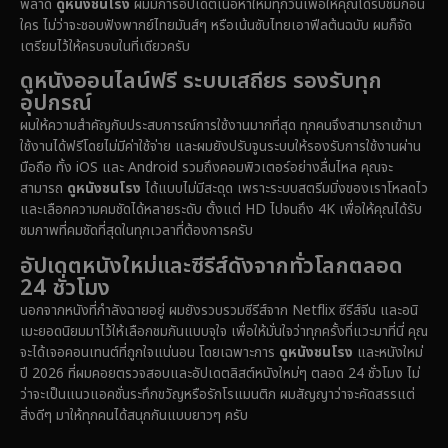
พลาด
ดูหนังชนโรง
ผมมีการอัปเดตเนื้อหาใหม่ทุกวันเพื่อให้คุณได้รับชมก่อน
ใคร ไม่ว่าจะชอบฟังพากย์ไทยมันส์ๆ หรือเน้นซับไทยเอาฟีลต้นฉบับ ผมก็จัด
เตรียมไว้ให้ครบจบในที่เดียวครับ
ดูหนังออนไลน์ฟรี ระบบเสถียร รองรับทุก
อุปกรณ์
ผมให้ความสำคัญกับประสบการณ์การใช้งานมากที่สุด ทุกคนจึงสามารถเข้ามา
ใช้งานได้ฟรีโดยไม่มีค่าใช้จ่าย และผมยังปรับจูนระบบให้รองรับการใช้งานผ่าน
มือถือ ทั้ง iOS และ Android รวมถึงคอมพิวเตอร์อย่างลื่นไหล คุณจะ
สามารถ
ดูหนังชนโรง
ได้แบบไม่มีสะดุด เพราะระบบสตรีมมิ่งของเราโหลดไว
และเลือกความคมชัดได้หลายระดับ ตั้งแต่ HD ไปจนถึง 4K เพื่อให้คุณได้รับ
ชมภาพที่คมชัดที่สุดในทุกเวลาที่ต้องการครับ
อัปเดตหนังใหม่และซีรีส์ดังจากทั่วโลกตลอด
24 ชั่วโมง
นอกจากหนังที่กำลังฉายอยู่ ผมยังรวบรวมซีรีส์จาก Netflix ซีรีส์จีน และอนิ
เมะยอดนิยมมาไว้ให้เลือกชมกันแบบจุใจ เพื่อให้มั่นใจว่าทุกครั้งที่แวะมาที่นี่ คุณ
จะได้เจอคอนเทนต์ที่ถูกใจแน่นอน โดยเฉพาะการ
ดูหนังชนโรง
และหนังใหม่
ปี 2026 ที่ผมคอยตรวจสอบและอัปเดตลิสต์หนังใหม่ๆ ตลอด 24 ชั่วโมง ไม่
ว่าจะเป็นแนวแอคชั่นระทึกขวัญหรือรักโรแมนติก ผมสัญญาว่าจะคัดสรรแต่
สิ่งดีๆ มาให้ทุกคนได้สนุกกันแบบยาวๆ ครับ