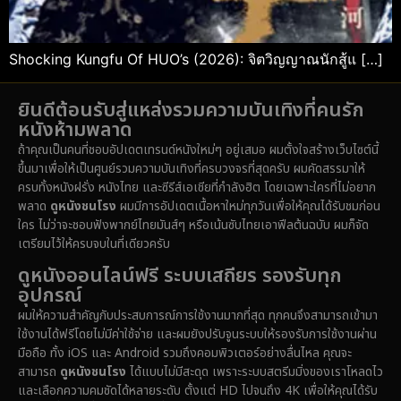
Shocking Kungfu Of HUO’s (2026): จิตวิญญาณนักสู้แ […]
ยินดีต้อนรับสู่แหล่งรวมความบันเทิงที่คนรัก
หนังห้ามพลาด
ถ้าคุณเป็นคนที่ชอบอัปเดตเทรนด์หนังใหม่ๆ อยู่เสมอ ผมตั้งใจสร้างเว็บไซต์นี้
ขึ้นมาเพื่อให้เป็นศูนย์รวมความบันเทิงที่ครบวงจรที่สุดครับ ผมคัดสรรมาให้
ครบทั้งหนังฝรั่ง หนังไทย และซีรีส์เอเชียที่กำลังฮิต โดยเฉพาะใครที่ไม่อยาก
พลาด
ดูหนังชนโรง
ผมมีการอัปเดตเนื้อหาใหม่ทุกวันเพื่อให้คุณได้รับชมก่อน
ใคร ไม่ว่าจะชอบฟังพากย์ไทยมันส์ๆ หรือเน้นซับไทยเอาฟีลต้นฉบับ ผมก็จัด
เตรียมไว้ให้ครบจบในที่เดียวครับ
ดูหนังออนไลน์ฟรี ระบบเสถียร รองรับทุก
อุปกรณ์
ผมให้ความสำคัญกับประสบการณ์การใช้งานมากที่สุด ทุกคนจึงสามารถเข้ามา
ใช้งานได้ฟรีโดยไม่มีค่าใช้จ่าย และผมยังปรับจูนระบบให้รองรับการใช้งานผ่าน
มือถือ ทั้ง iOS และ Android รวมถึงคอมพิวเตอร์อย่างลื่นไหล คุณจะ
สามารถ
ดูหนังชนโรง
ได้แบบไม่มีสะดุด เพราะระบบสตรีมมิ่งของเราโหลดไว
และเลือกความคมชัดได้หลายระดับ ตั้งแต่ HD ไปจนถึง 4K เพื่อให้คุณได้รับ