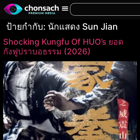
ป้ายกำกับ:
นักแสดง Sun Jian
Shocking Kungfu Of HUO’s ยอด
กังฟูปราบอธรรม (2026)