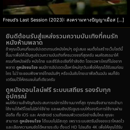
Freud’s Last Session (2023): สงครามทางปัญญาเมื่อส […]
ยินดีต้อนรับสู่แหล่งรวมความบันเทิงที่คนรัก
หนังห้ามพลาด
ถ้าคุณเป็นคนที่ชอบอัปเดตเทรนด์หนังใหม่ๆ อยู่เสมอ ผมตั้งใจสร้างเว็บไซต์นี้
ขึ้นมาเพื่อให้เป็นศูนย์รวมความบันเทิงที่ครบวงจรที่สุดครับ ผมคัดสรรมาให้
ครบทั้งหนังฝรั่ง หนังไทย และซีรีส์เอเชียที่กำลังฮิต โดยเฉพาะใครที่ไม่อยาก
พลาด
ดูหนังชนโรง
ผมมีการอัปเดตเนื้อหาใหม่ทุกวันเพื่อให้คุณได้รับชมก่อน
ใคร ไม่ว่าจะชอบฟังพากย์ไทยมันส์ๆ หรือเน้นซับไทยเอาฟีลต้นฉบับ ผมก็จัด
เตรียมไว้ให้ครบจบในที่เดียวครับ
ดูหนังออนไลน์ฟรี ระบบเสถียร รองรับทุก
อุปกรณ์
ผมให้ความสำคัญกับประสบการณ์การใช้งานมากที่สุด ทุกคนจึงสามารถเข้ามา
ใช้งานได้ฟรีโดยไม่มีค่าใช้จ่าย และผมยังปรับจูนระบบให้รองรับการใช้งานผ่าน
มือถือ ทั้ง iOS และ Android รวมถึงคอมพิวเตอร์อย่างลื่นไหล คุณจะ
สามารถ
ดูหนังชนโรง
ได้แบบไม่มีสะดุด เพราะระบบสตรีมมิ่งของเราโหลดไว
และเลือกความคมชัดได้หลายระดับ ตั้งแต่ HD ไปจนถึง 4K เพื่อให้คุณได้รับ