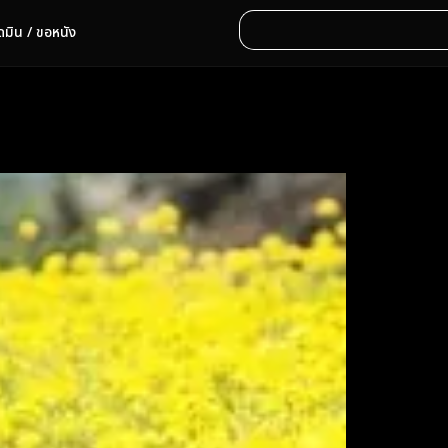
ดมิน / ขอหนัง