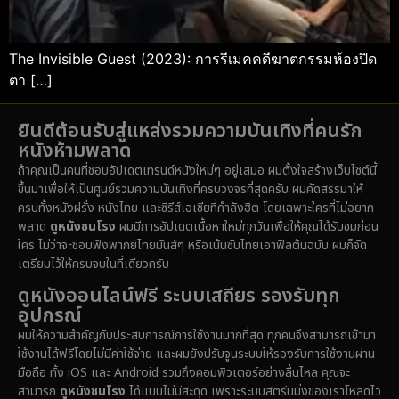
The Invisible Guest (2023): การรีเมคคดีฆาตกรรมห้องปิด
ตา […]
ยินดีต้อนรับสู่แหล่งรวมความบันเทิงที่คนรัก
หนังห้ามพลาด
ถ้าคุณเป็นคนที่ชอบอัปเดตเทรนด์หนังใหม่ๆ อยู่เสมอ ผมตั้งใจสร้างเว็บไซต์นี้
ขึ้นมาเพื่อให้เป็นศูนย์รวมความบันเทิงที่ครบวงจรที่สุดครับ ผมคัดสรรมาให้
ครบทั้งหนังฝรั่ง หนังไทย และซีรีส์เอเชียที่กำลังฮิต โดยเฉพาะใครที่ไม่อยาก
พลาด
ดูหนังชนโรง
ผมมีการอัปเดตเนื้อหาใหม่ทุกวันเพื่อให้คุณได้รับชมก่อน
ใคร ไม่ว่าจะชอบฟังพากย์ไทยมันส์ๆ หรือเน้นซับไทยเอาฟีลต้นฉบับ ผมก็จัด
เตรียมไว้ให้ครบจบในที่เดียวครับ
ดูหนังออนไลน์ฟรี ระบบเสถียร รองรับทุก
อุปกรณ์
ผมให้ความสำคัญกับประสบการณ์การใช้งานมากที่สุด ทุกคนจึงสามารถเข้ามา
ใช้งานได้ฟรีโดยไม่มีค่าใช้จ่าย และผมยังปรับจูนระบบให้รองรับการใช้งานผ่าน
มือถือ ทั้ง iOS และ Android รวมถึงคอมพิวเตอร์อย่างลื่นไหล คุณจะ
สามารถ
ดูหนังชนโรง
ได้แบบไม่มีสะดุด เพราะระบบสตรีมมิ่งของเราโหลดไว