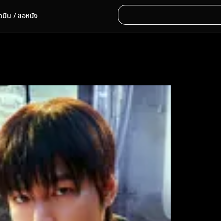
ดมิน / ขอหนัง