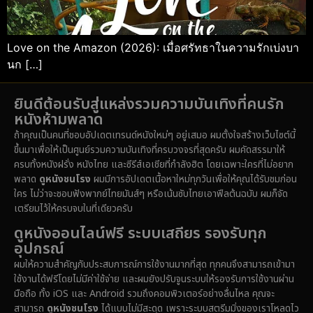
Love on the Amazon (2026): เมื่อศรัทธาในความรักเบ่งบา
นก […]
ยินดีต้อนรับสู่แหล่งรวมความบันเทิงที่คนรัก
หนังห้ามพลาด
ถ้าคุณเป็นคนที่ชอบอัปเดตเทรนด์หนังใหม่ๆ อยู่เสมอ ผมตั้งใจสร้างเว็บไซต์นี้
ขึ้นมาเพื่อให้เป็นศูนย์รวมความบันเทิงที่ครบวงจรที่สุดครับ ผมคัดสรรมาให้
ครบทั้งหนังฝรั่ง หนังไทย และซีรีส์เอเชียที่กำลังฮิต โดยเฉพาะใครที่ไม่อยาก
พลาด
ดูหนังชนโรง
ผมมีการอัปเดตเนื้อหาใหม่ทุกวันเพื่อให้คุณได้รับชมก่อน
ใคร ไม่ว่าจะชอบฟังพากย์ไทยมันส์ๆ หรือเน้นซับไทยเอาฟีลต้นฉบับ ผมก็จัด
เตรียมไว้ให้ครบจบในที่เดียวครับ
ดูหนังออนไลน์ฟรี ระบบเสถียร รองรับทุก
อุปกรณ์
ผมให้ความสำคัญกับประสบการณ์การใช้งานมากที่สุด ทุกคนจึงสามารถเข้ามา
ใช้งานได้ฟรีโดยไม่มีค่าใช้จ่าย และผมยังปรับจูนระบบให้รองรับการใช้งานผ่าน
มือถือ ทั้ง iOS และ Android รวมถึงคอมพิวเตอร์อย่างลื่นไหล คุณจะ
สามารถ
ดูหนังชนโรง
ได้แบบไม่มีสะดุด เพราะระบบสตรีมมิ่งของเราโหลดไว