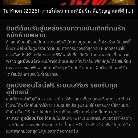
Ta Khon (2025): ภายใต้หน้ากากที่ยิ้มรื่น คือวิญญาณที่ตื […]
ยินดีต้อนรับสู่แหล่งรวมความบันเทิงที่คนรัก
หนังห้ามพลาด
ถ้าคุณเป็นคนที่ชอบอัปเดตเทรนด์หนังใหม่ๆ อยู่เสมอ ผมตั้งใจสร้างเว็บไซต์นี้
ขึ้นมาเพื่อให้เป็นศูนย์รวมความบันเทิงที่ครบวงจรที่สุดครับ ผมคัดสรรมาให้
ครบทั้งหนังฝรั่ง หนังไทย และซีรีส์เอเชียที่กำลังฮิต โดยเฉพาะใครที่ไม่อยาก
พลาด
ดูหนังชนโรง
ผมมีการอัปเดตเนื้อหาใหม่ทุกวันเพื่อให้คุณได้รับชมก่อน
ใคร ไม่ว่าจะชอบฟังพากย์ไทยมันส์ๆ หรือเน้นซับไทยเอาฟีลต้นฉบับ ผมก็จัด
เตรียมไว้ให้ครบจบในที่เดียวครับ
ดูหนังออนไลน์ฟรี ระบบเสถียร รองรับทุก
อุปกรณ์
ผมให้ความสำคัญกับประสบการณ์การใช้งานมากที่สุด ทุกคนจึงสามารถเข้ามา
ใช้งานได้ฟรีโดยไม่มีค่าใช้จ่าย และผมยังปรับจูนระบบให้รองรับการใช้งานผ่าน
มือถือ ทั้ง iOS และ Android รวมถึงคอมพิวเตอร์อย่างลื่นไหล คุณจะ
สามารถ
ดูหนังชนโรง
ได้แบบไม่มีสะดุด เพราะระบบสตรีมมิ่งของเราโหลดไว
และเลือกความคมชัดได้หลายระดับ ตั้งแต่ HD ไปจนถึง 4K เพื่อให้คุณได้รับ
ชมภาพที่คมชัดที่สุดในทุกเวลาที่ต้องการครับ