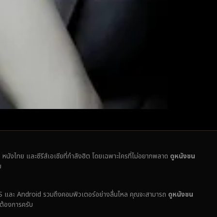
ั่ง หนังไทย และซีรีส์เอเชียที่กำลังฮิต โดยเฉพาะใครที่ไม่อยากพลาด
ดูหนังชน
บ
ง iOS และ Android รวมถึงคอมพิวเตอร์อย่างลื่นไหล คุณจะสามารถ
ดูหนังชน
่ต้องการครับ