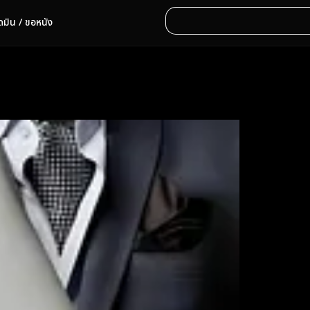
ดมิน / ขอหนัง