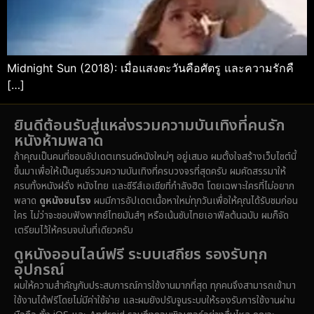
Midnight Sun (2018): เมื่อแสงตะวันคือศัตรู และความรักคื
[…]
ยินดีต้อนรับสู่แหล่งรวมความบันเทิงที่คนรัก
หนังห้ามพลาด
ถ้าคุณเป็นคนที่ชอบอัปเดตเทรนด์หนังใหม่ๆ อยู่เสมอ ผมตั้งใจสร้างเว็บไซต์นี้
ขึ้นมาเพื่อให้เป็นศูนย์รวมความบันเทิงที่ครบวงจรที่สุดครับ ผมคัดสรรมาให้
ครบทั้งหนังฝรั่ง หนังไทย และซีรีส์เอเชียที่กำลังฮิต โดยเฉพาะใครที่ไม่อยาก
พลาด
ดูหนังชนโรง
ผมมีการอัปเดตเนื้อหาใหม่ทุกวันเพื่อให้คุณได้รับชมก่อน
ใคร ไม่ว่าจะชอบฟังพากย์ไทยมันส์ๆ หรือเน้นซับไทยเอาฟีลต้นฉบับ ผมก็จัด
เตรียมไว้ให้ครบจบในที่เดียวครับ
ดูหนังออนไลน์ฟรี ระบบเสถียร รองรับทุก
อุปกรณ์
ผมให้ความสำคัญกับประสบการณ์การใช้งานมากที่สุด ทุกคนจึงสามารถเข้ามา
ใช้งานได้ฟรีโดยไม่มีค่าใช้จ่าย และผมยังปรับจูนระบบให้รองรับการใช้งานผ่าน