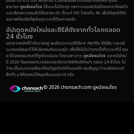
มือถือ ทั้ง iOS และ Android รวมถึงคอมพิวเตอร์อย่างลื่นไหล คุณจะ
สามารถ
ดูหนังชนโรง
ได้แบบไม่มีสะดุด เพราะระบบสตรีมมิ่งของเราโหลดไว
และเลือกความคมชัดได้หลายระดับ ตั้งแต่ HD ไปจนถึง 4K เพื่อให้คุณได้รับ
ชมภาพที่คมชัดที่สุดในทุกเวลาที่ต้องการครับ
อัปเดตหนังใหม่และซีรีส์ดังจากทั่วโลกตลอด
24 ชั่วโมง
นอกจากหนังที่กำลังฉายอยู่ ผมยังรวบรวมซีรีส์จาก Netflix ซีรีส์จีน และอนิ
เมะยอดนิยมมาไว้ให้เลือกชมกันแบบจุใจ เพื่อให้มั่นใจว่าทุกครั้งที่แวะมาที่นี่ คุณ
จะได้เจอคอนเทนต์ที่ถูกใจแน่นอน โดยเฉพาะการ
ดูหนังชนโรง
และหนังใหม่
ปี 2026 ที่ผมคอยตรวจสอบและอัปเดตลิสต์หนังใหม่ๆ ตลอด 24 ชั่วโมง ไม่
ว่าจะเป็นแนวแอคชั่นระทึกขวัญหรือรักโรแมนติก ผมสัญญาว่าจะคัดสรรแต่
สิ่งดีๆ มาให้ทุกคนได้สนุกกันแบบยาวๆ ครับ
© 2026 chonsach.com ดูหนังชนโรง