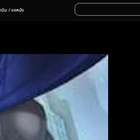
ดมิน / ขอหนัง